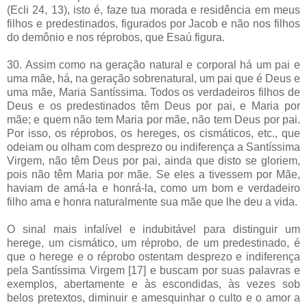
(Ecli 24, 13), isto é, faze tua morada e residência em meus
filhos e predestinados, figurados por Jacob e não nos filhos
do demônio e nos réprobos, que Esaú figura.
30. Assim como na geração natural e corporal há um pai e
uma mãe, há, na geração sobrenatural, um pai que é Deus e
uma mãe, Maria Santíssima. Todos os verdadeiros filhos de
Deus e os predestinados têm Deus por pai, e Maria por
mãe; e quem não tem Maria por mãe, não tem Deus por pai.
Por isso, os réprobos, os hereges, os cismáticos, etc., que
odeiam ou olham com desprezo ou indiferença a Santíssima
Virgem, não têm Deus por pai, ainda que disto se gloriem,
pois não têm Maria por mãe. Se eles a tivessem por Mãe,
haviam de amá-la e honrá-la, como um bom e verdadeiro
filho ama e honra naturalmente sua mãe que lhe deu a vida.
O sinal mais infalível e indubitável para distinguir um
herege, um cismático, um réprobo, de um predestinado, é
que o herege e o réprobo ostentam desprezo e indiferença
pela Santíssima Virgem [17] e buscam por suas palavras e
exemplos, abertamente e às escondidas, às vezes sob
belos pretextos, diminuir e amesquinhar o culto e o amor a