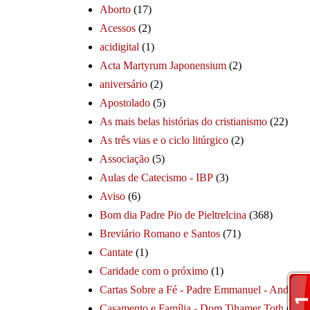
Aborto
(17)
Acessos
(2)
acidigital
(1)
Acta Martyrum Japonensium
(2)
aniversário
(2)
Apostolado
(5)
As mais belas histórias do cristianismo
(22)
As três vias e o ciclo litúrgico
(2)
Associação
(5)
Aulas de Catecismo - IBP
(3)
Aviso
(6)
Bom dia Padre Pio de Pieltrelcina
(368)
Breviário Romano e Santos
(71)
Cantate
(1)
Caridade com o próximo
(1)
Cartas Sobre a Fé - Padre Emmanuel - André
(1
Casamento e Família - Dom Tihamer Toth
(115)