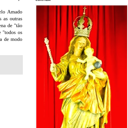
pelo Amado
s as outras
ena de "tão
e "todos os
era de modo