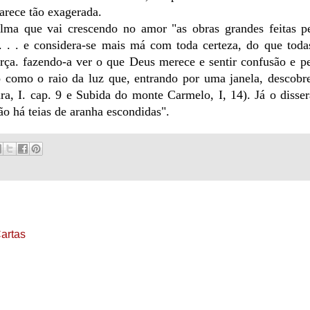
rece tão exagerada.
alma que vai crescendo no amor "as obras grandes feitas 
 . . e considera-se mais má com toda certeza, do que toda
orça. fazendo-a ver o que Deus merece e sentir confusão e p
o como o raio da luz que, entrando por uma janela, descobr
ra, I. cap. 9 e Subida do monte Carmelo, I, 14). Já o diss
ão há teias de aranha escondidas".
Cartas