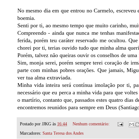
No mesmo dia em que entrou no Carmelo, escreveu es
boemia.
Senti por ti, ao mesmo tempo que muito carinho, mu
Compreendo - ainda que nunca me tenhas manifestado 
ferida, porém teu caráter reservado me ocultou. Que
chorei por ti, terias ouvido tudo que minha alma queri
Porém, talvez não queiras ouvir os conselhos de uma
Sim, monja serei, porém sempre terei coração de irmã
parte com minhas pobres orações. Que jamais, Miguel
ver tua alma extraviada.
Minha vida inteira será contínua imolação por ti, 
necessário que eu perca a minha vida para que voltes
o martírio, contanto que, passados estes quatro dias d
encontremos reunidos para sempre em Deus (Santiago
Postado por
JJKG
às
16:44
Nenhum comentário:
Marcadores:
Santa Teresa dos Andes