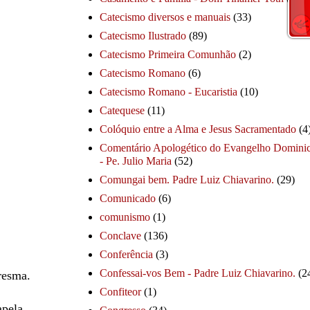
Catecismo diversos e manuais
(33)
Catecismo Ilustrado
(89)
Catecismo Primeira Comunhão
(2)
Catecismo Romano
(6)
Catecismo Romano - Eucaristia
(10)
Catequese
(11)
Colóquio entre a Alma e Jesus Sacramentado
(4
Comentário Apologético do Evangelho Dominic
- Pe. Julio Maria
(52)
Comungai bem. Padre Luiz Chiavarino.
(29)
Comunicado
(6)
comunismo
(1)
Conclave
(136)
Conferência
(3)
Confessai-vos Bem - Padre Luiz Chiavarino.
(2
resma.
Confiteor
(1)
apela