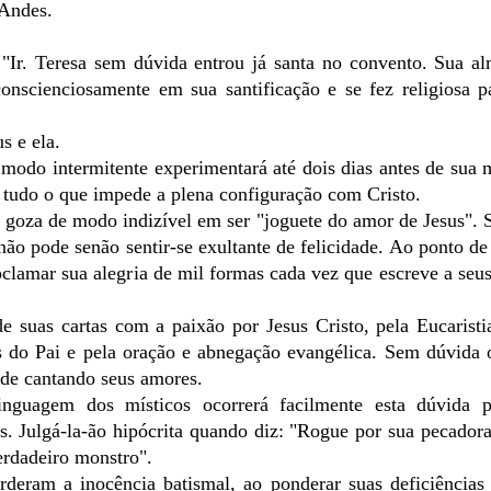
 Andes.
"Ir. Teresa sem dúvida entrou já santa no convento. Sua a
conscienciosamente em sua santificação e se fez religiosa 
s e ela.
modo intermitente experimentará até dois dias antes de sua 
 tudo o que impede a plena configuração com Cristo.
 goza de modo indizível em ser "joguete do amor de Jesus".
não pode senão sentir-se exultante de felicidade. Ao ponto de
oclamar sua alegria de mil formas cada vez que escreve a seus
e suas cartas com a paixão por Jesus Cristo, pela Eucaristi
 do Pai e pela oração e abnegação evangélica. Sem dúvida 
nde cantando seus amores.
inguagem dos místicos ocorrerá facilmente esta dúvida 
. Julgá-la-ão hipócrita quando diz: "Rogue por sua pecadora
verdadeiro monstro".
erderam a inocência batismal, ao ponderar suas deficiências