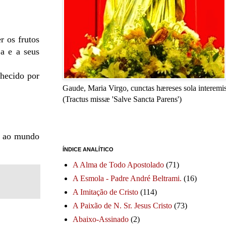
r os frutos
ja e a seus
nhecido por
Gaude, Maria Virgo, cunctas hæreses sola interemis
(Tractus missæ 'Salve Sancta Parens')
da ao mundo
ÍNDICE ANALÍTICO
A Alma de Todo Apostolado
(71)
A Esmola - Padre André Beltrami.
(16)
A Imitação de Cristo
(114)
A Paixão de N. Sr. Jesus Cristo
(73)
Abaixo-Assinado
(2)