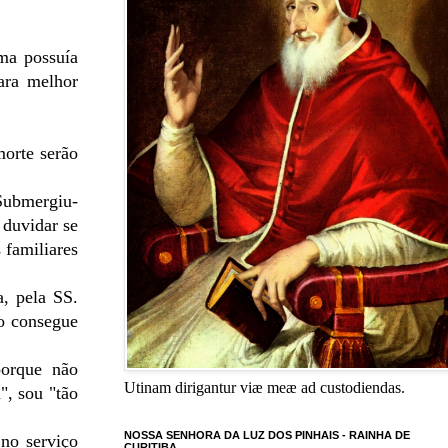
lma possuía
para melhor
morte serão
 Submergiu-
 duvidar se
 familiares
a, pela SS.
o consegue
porque não
Utinam dirigantur viæ meæ ad custodiendas.
", sou "tão
NOSSA SENHORA DA LUZ DOS PINHAIS - RAINHA DE
 no serviço
CURITIBA