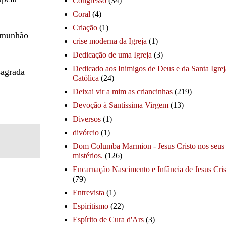
Congresso
(34)
Coral
(4)
Criação
(1)
comunhão
crise moderna da Igreja
(1)
Dedicação de uma Igreja
(3)
Dedicado aos Inimigos de Deus e da Santa Igrej
sagrada
Católica
(24)
Deixai vir a mim as criancinhas
(219)
Devoção à Santíssima Virgem
(13)
Diversos
(1)
divórcio
(1)
Dom Columba Marmion - Jesus Cristo nos seus
mistérios.
(126)
Encarnação Nascimento e Infância de Jesus Cris
(79)
Entrevista
(1)
Espiritismo
(22)
Espírito de Cura d'Ars
(3)