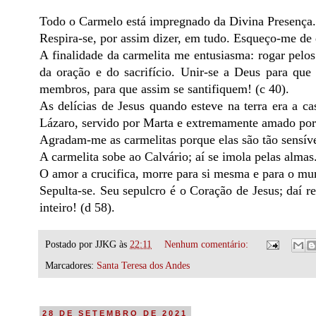
Todo o Carmelo está impregnado da Divina Presença.
Respira-se, por assim dizer, em tudo. Esqueço-me de 
A finalidade da carmelita me entusiasma: rogar pelos
da oração e do sacrifício. Unir-se a Deus para que 
membros, para que assim se santifiquem! (c 40).
As delícias de Jesus quando esteve na terra era a c
Lázaro, servido por Marta e extremamente amado por
Agradam-me as carmelitas porque elas são tão sensívei
A carmelita sobe ao Calvário; aí se imola pelas almas
O amor a crucifica, morre para si mesma e para o mu
Sepulta-se. Seu sepulcro é o Coração de Jesus; daí r
inteiro! (d 58).
Postado por
JJKG
às
22:11
Nenhum comentário:
Marcadores:
Santa Teresa dos Andes
28 DE SETEMBRO DE 2021