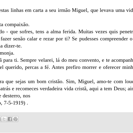
tas linhas em carta a seu irmão Miguel, que levava uma vi
ita compaixão.
- que sofres, tens a alma ferida. Muitas vezes quis penetr
 fazer senão calar e rezar por ti? Se pudesses compreender 
a dizer-te.
 monja.
 para ti. Sempre velarei, lá do meu convento, e te acompanh
 querido, percas a fé. Antes prefiro morrer e oferecer min
para que sejas um bom cristão. Sim, Miguel, amo-te com lou
 atrás e reco­meces verdadeira vida cristã, aqui a tem Deus; 
e desterro, nos
, 7-5-1919) .