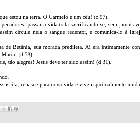
que estou na terra. O Carmelo é um céu! (c 97).
 pecadores, passar a vida toda sacrificando-se, sem jamais ve
assim circule nela o sangue redentor, e comunicá-lo à Igre
asa de Betânia, sua morada predileta. Aí era intimamente co
 Maria! (d 58).
s, tão alegres! Jesus deve ter sido assim! (d 31).
.
ndo.
essuscita, renasce para nova vida e vive espiritualmente uni