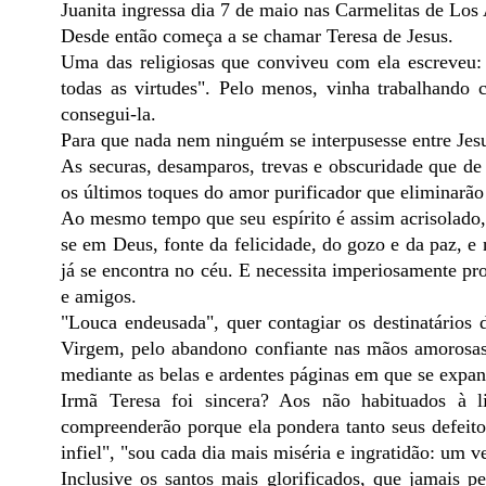
Juanita ingressa dia 7 de maio nas Carmelitas de Los
Desde então começa a se chamar Teresa de Jesus.
Uma das religiosas que conviveu com ela escreveu: 
todas as virtudes". Pelo menos, vinha trabalhando 
consegui-la.
Para que nada nem ninguém se interpusesse entre Jesu
As securas, desamparos, trevas e obscuridade que de 
os últimos toques do amor purificador que eliminarão
Ao mesmo tempo que seu espírito é assim acrisolado,
se em Deus, fonte da felicidade, do gozo e da paz, e 
já se encontra no céu. E necessita imperiosamente pr
e amigos.
"Louca endeusada", quer contagiar os destinatários d
Virgem, pelo abandono confiante nas mãos amorosas
mediante as belas e ardentes páginas em que se expa
Irmã Teresa foi sincera? Aos não habituados à l
compreenderão porque ela pondera tanto seus defeitos
infiel", "sou cada dia mais miséria e ingratidão: um 
Inclusive os santos mais glorificados, que jamais p