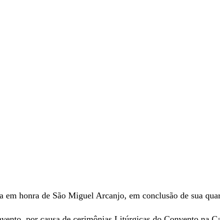
sa em honra de São Miguel Arcanjo, em conclusão de sua qua
vento, por causa de cerimônias Litúrgicas do Convento na C