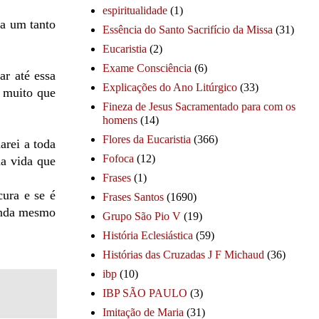
espiritualidade
(1)
da um tanto
Essência do Santo Sacrifício da Missa
(31)
Eucaristia
(2)
Exame Consciência
(6)
ar até essa
Explicações do Ano Litúrgico
(33)
o muito que
Fineza de Jesus Sacramentado para com os
homens
(14)
Flores da Eucaristia
(366)
arei a toda
Fofoca
(12)
ha vida que
Frases
(1)
cura e se é
Frases Santos
(1690)
ainda mesmo
Grupo São Pio V
(19)
História Eclesiástica
(59)
Histórias das Cruzadas J F Michaud
(36)
ibp
(10)
IBP SÃO PAULO
(3)
Imitação de Maria
(31)