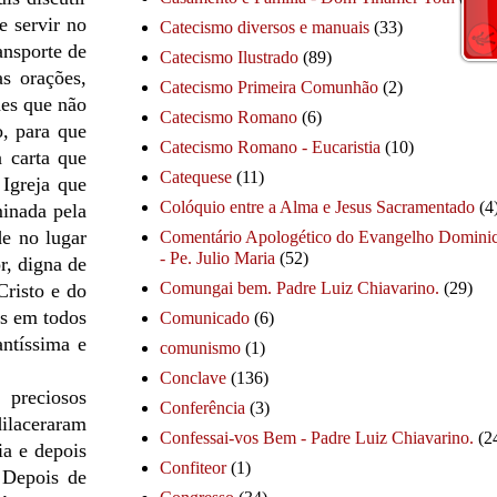
 servir no
Catecismo diversos e manuais
(33)
ansporte de
Catecismo Ilustrado
(89)
s orações,
Catecismo Primeira Comunhão
(2)
hes que não
Catecismo Romano
(6)
o, para que
Catecismo Romano - Eucaristia
(10)
a carta que
Catequese
(11)
Igreja que
Colóquio entre a Alma e Jesus Sacramentado
(4
minada pela
de no lugar
Comentário Apologético do Evangelho Dominic
- Pe. Julio Maria
(52)
r, digna de
Comungai bem. Padre Luiz Chiavarino.
(29)
Cristo e do
os em todos
Comunicado
(6)
ntíssima e
comunismo
(1)
Conclave
(136)
 preciosos
Conferência
(3)
dilaceraram
Confessai-vos Bem - Padre Luiz Chiavarino.
(2
ia e depois
Confiteor
(1)
 Depois de