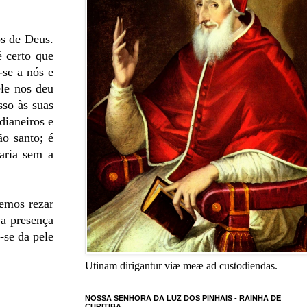
os de Deus.
é certo que
-se a nós e
ele nos deu
sso às suas
dianeiros e
ão santo; é
aria sem a
emos rezar
ja presença
-se da pele
Utinam dirigantur viæ meæ ad custodiendas.
NOSSA SENHORA DA LUZ DOS PINHAIS - RAINHA DE
CURITIBA