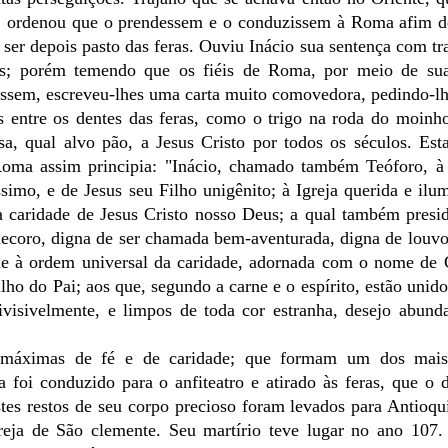
o, ordenou que o prendessem e o conduzissem à Roma afim de
e ser depois pasto das feras. Ouviu Inácio sua sentença com tr
sus; porém temendo que os fiéis de Roma, por meio de sua
assem, escreveu-lhes uma carta muito comovedora, pedindo-l
 entre os dentes das feras, como o trigo na roda do moinh
a, qual alvo pão, a Jesus Cristo por todos os séculos. Est
Roma assim principia: "Inácio, chamado também Teóforo, à 
simo, e de Jesus seu Filho unigênito; à Igreja querida e ilu
a caridade de Jesus Cristo nosso Deus; a qual também presi
ecoro, digna de ser chamada bem-aventurada, digna de louvo
ide à ordem universal da caridade, adornada com o nome de 
o do Pai; aos que, segundo a carne e o espírito, estão unid
visivelmente, e limpos de toda cor estranha, desejo abunda
de máximas de fé e de caridade; que formam um dos mais
foi conduzido para o anfiteatro e atirado às feras, que o 
tes restos de seu corpo precioso foram levados para Antioqu
eja de São clemente. Seu martírio teve lugar no ano 107.