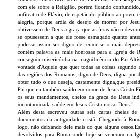
com ele sobre a Religião, porém ficando confundid
anfiteatro de Flávio, de espetáculo público ao povo, 
alegria, porque ardia de desejo de morrer por Je
obtivessem de Deus a graça que as feras não o devor
se opusessem a que ele fosse esmagado quanto antes
pudesse assim ser digno de reunir-se o mais depress
contém palavra as mais honrosas para a Igreja de 
conseguiu misericórdia na magnificência do Pai Altís
vontade d'Aquele que quer todas as coisas segundo 
das regiões dos Romanos; digna de Deus, digna por d
obter tudo o que deseja, castamente digna,que pres
Pai que eu também saúdo em nome de Jesus Cristo Filh
os seus mandamentos, cheios da graça de Deus indi
incontaminada saúde em Jesus Cristo nosso Deus."
Além desta escreveu outras seis cartas cheias 
documentos da antiguidade cristã. Chegando à Roma 
logo, não deixando dele mais do que alguns ossos.Es
devolvidos para Roma onde hoje se veneram na Igr