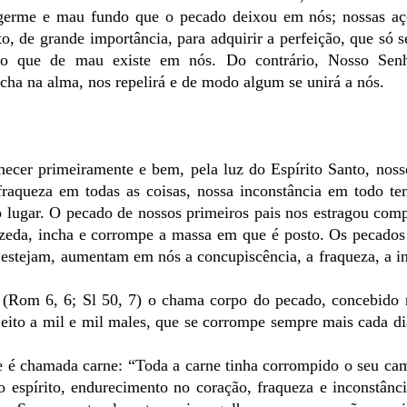
germe e mau fundo que o pecado deixou em nós; nossas açõ
to, de grande importância, para adquirir a perfeição, que só 
udo que de mau existe em nós. Do contrário, Nosso Sen
cha na alma, nos repelirá e de modo algum se unirá a nós.
hecer primeiramente e bem, pela luz do Espírito Santo, nos
fraqueza em todas as coisas, nossa inconstância em todo te
o lugar. O pecado de nossos primeiros pais nos estragou com
zeda, incha e corrompe a massa em que é posto. Os pecados 
estejam, aumentam em nós a concupiscência, a fraqueza, a i
o (Rom 6, 6; Sl 50, 7) o chama corpo do pecado, concebido 
jeito a mil e mil males, que se corrompe sempre mais cada di
ue é chamada carne: “Toda a carne tinha corrompido o seu c
o espírito, endurecimento no coração, fraqueza e inconstânc