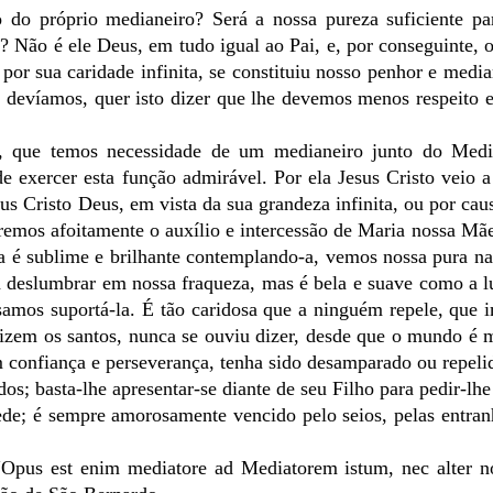
do próprio medianeiro? Será a nossa pureza suficiente pa
? Não é ele Deus, em tudo igual ao Pai, e, por conseguinte, 
 por sua caridade infinita, se constituiu nosso penhor e media
e devíamos, quer isto dizer que lhe devemos menos respeito 
, que temos necessidade de um medianeiro junto do Medi
e exercer esta função admirável. Por ela Jesus Cristo veio a
sus Cristo Deus, em vista da sua grandeza infinita, ou por cau
remos afoitamente o auxílio e intercessão de Maria nossa Mãe
la é sublime e brilhante contemplando-a, vemos nossa pura na
ria deslumbrar em nossa fraqueza, mas é bela e suave como a l
samos suportá-la. É tão caridosa que a ninguém repele, que 
dizem os santos, nunca se ouviu dizer, desde que o mundo é
 confiança e perseverança, tenha sido desamparado ou repeli
s; basta-lhe apresentar-se diante de seu Filho para pedir-lhe 
ede; é sempre amorosamente vencido pelo seios, pelas entran
“Opus est enim mediatore ad Mediatorem istum, nec alter no