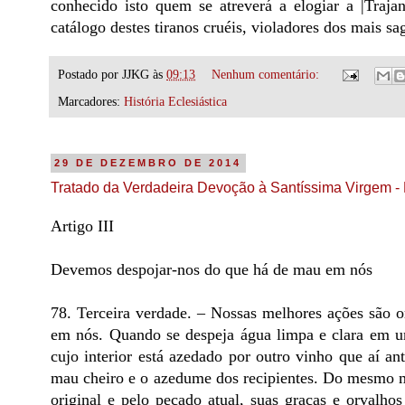
conhecido isto quem se atreverá a elogiar a |Traj
catálogo destes tiranos cruéis, violadores dos mais sag
Postado por
JJKG
às
09:13
Nenhum comentário:
Marcadores:
História Eclesiástica
29 DE DEZEMBRO DE 2014
Tratado da Verdadeira Devoção à Santíssima Virgem - 
Artigo III
Devemos despojar-nos do que há de mau em nós
78. Terceira verdade. – Nossas melhores ações são
em nós. Quando se despeja água limpa e clara em u
cujo interior está azedado por outro vinho que aí a
mau cheiro e o azedume dos recipientes. Do mesmo 
original e pelo pecado atual, suas graças e orvalhos