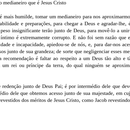
 medianeiro que é Jesus Cristo
e é mais humilde, tomar um medianeiro para nos aproximarm
abilidade e preparações, para chegar a Deus e agradar-lhe, 
 peso insignificante terão junto de Deus, para movê-lo a unir
 íntimo é extremamente corrupto. E não foi sem razão que 
dade e incapacidade, apiedou-se de nós, e, para dar-nos ace
sos junto de sua grandeza; de sorte que negligenciar esses me
a recomendação é faltar ao respeito a um Deus tão alto e t
a um rei ou príncipe da terra, do qual ninguém se aproxim
 redenção junto de Deus Pai; é por intermédio dele que dev
rmédio dele que obtemos acesso junto de sua majestade, em cu
evestidos dos méritos de Jesus Cristo, como Jacob revestindo