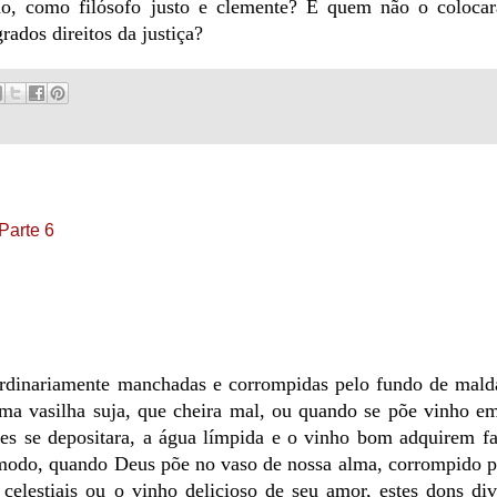
ano, como filósofo justo e clemente? E quem não o colocar
rados direitos da justiça?
Parte 6
 ordinariamente manchadas e corrompidas pelo fundo de mald
ma vasilha suja, que cheira mal, ou quando se põe vinho e
ntes se depositara, a água límpida e o vinho bom adquirem f
modo, quando Deus põe no vaso de nossa alma, corrompido p
 celestiais ou o vinho delicioso de seu amor, estes dons di