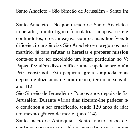
Santo Anacleto - São Simeão de Jerusalém - Santo In
Santo Anacleto - No pontificado de Santo Anacleto
imperador, muito ligado à idolatria, ocupava-se e
confundi-los, e os ameaçava com os mais horríveis t
difíceis circunstâncias São Anacleto empregou os ma
martírio, já para refutar as heresias e preparar miss
conta-se a de ter escolhido um lugar particular no V
Papas, fez além disso edificar uma capela sobre o t
Petri construxit. Esta pequena Igreja, ampliada ma
depois de doze anos de pontificado, terminou seus di
ano 112.
São Simeão de Jerusalém - Poucos anos depois de Sa
Jerusalém. Durante vários dias fizeram-lhe padecer h
o condenou a ser crucificado, tendo 120 anos de ida
um mesmo gênero de morte. (ano 114).
Santo Inácio de Antioquia - Santo Inácio, bispo d
cuidados conservava na fé no meio das mais sangrent