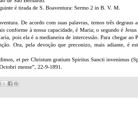
mão de São Bernardo.
guinte é tirada de S. Boaventura: Sermo 2 in B. V. M.
ventura. De acordo com suas palavras, temos três degraus a
is conforme à nossa capacidade, é Maria; o segundo é Jesus 
Maria, pois ela é a medianeira de intercessão. Para chegar ao P
enção. Ora, pela devoção que preconizo, mais adiante, é es
dimos, et per Christum gratium Spiritus Sancti invenimus (
 “Octobri mense”, 22-9-1891.