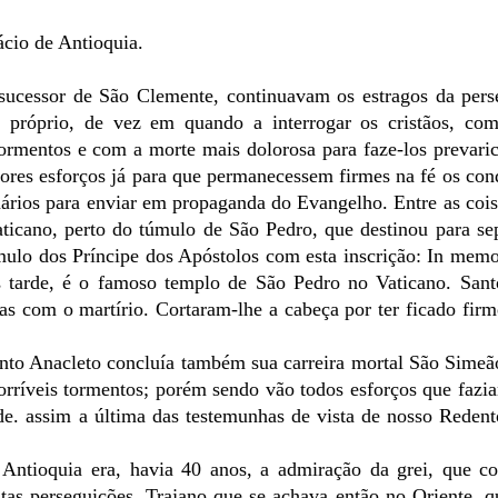
ácio de Antioquia.
 sucessor de São Clemente, continuavam os estragos da pers
le próprio, de vez em quando a interrogar os cristãos, co
ormentos e com a morte mais dolorosa para faze-los prevari
iores esforços já para que permanecessem firmes na fé os co
ionários para enviar em propaganda do Evangelho. Entre as cois
aticano, perto do túmulo de São Pedro, que destinou para se
úmulo dos Príncipe dos Apóstolos com esta inscrição: In mem
is tarde, é o famoso templo de São Pedro no Vaticano. San
as com o martírio. Cortaram-lhe a cabeça por ter ficado firm
nto Anacleto concluía também sua carreira mortal São Simeã
orríveis tormentos; porém sendo vão todos esforços que fazi
de. assim a última das testemunhas de vista de nosso Reden
e Antioquia era, havia 40 anos, a admiração da grei, que c
as perseguições. Trajano que se achava então no Oriente, qu