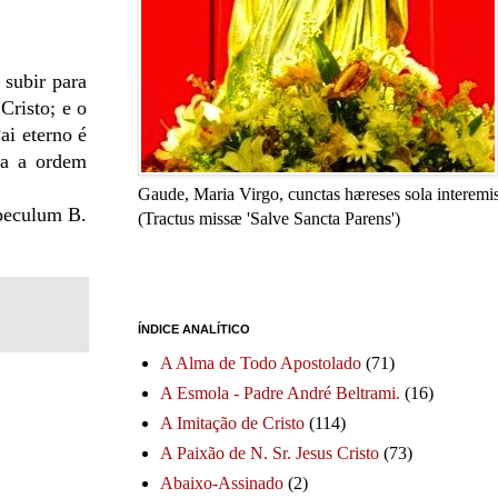
 subir para
Cristo; e o
ai eterno é
ta a ordem
Gaude, Maria Virgo, cunctas hæreses sola interemis
Speculum B.
(Tractus missæ 'Salve Sancta Parens')
ÍNDICE ANALÍTICO
A Alma de Todo Apostolado
(71)
A Esmola - Padre André Beltrami.
(16)
A Imitação de Cristo
(114)
A Paixão de N. Sr. Jesus Cristo
(73)
Abaixo-Assinado
(2)