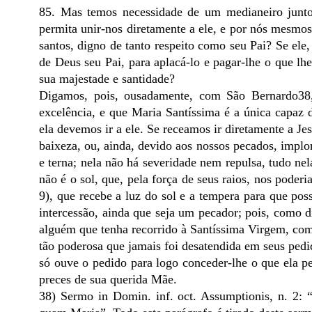
85. Mas temos necessidade de um medianeiro junto 
permita unir-nos diretamente a ele, e por nós mesmos
santos, digno de tanto respeito como seu Pai? Se ele,
de Deus seu Pai, para aplacá-lo e pagar-lhe o que lh
sua majestade e santidade?
Digamos, pois, ousadamente, com São Bernardo38
excelência, e que Maria Santíssima é a única capaz d
ela devemos ir a ele. Se receamos ir diretamente a Je
baixeza, ou, ainda, devido aos nossos pecados, implo
e terna; nela não há severidade nem repulsa, tudo ne
não é o sol, que, pela força de seus raios, nos pode
9), que recebe a luz do sol e a tempera para que pos
intercessão, ainda que seja um pecador; pois, como 
alguém que tenha recorrido à Santíssima Virgem, com
tão poderosa que jamais foi desatendida em seus pedido
só ouve o pedido para logo conceder-lhe o que ela p
preces de sua querida Mãe.
38) Sermo in Domin. inf. oct. Assumptionis, n. 2: 