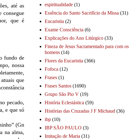
espiritualidade
(1)
es, até as
se consegue
Essência do Santo Sacrifício da Missa
(31)
hor, que é
Eucaristia
(2)
Exame Consciência
(6)
Explicações do Ano Litúrgico
(33)
Fineza de Jesus Sacramentado para com os
homens
(14)
so fundo de
Flores da Eucaristia
(366)
mpo, nossa
Fofoca
(12)
pletamente,
Frases
(1)
atuais que
Frases Santos
(1690)
nconstância
Grupo São Pio V
(19)
no pecado,
História Eclesiástica
(59)
a, e que só
Histórias das Cruzadas J F Michaud
(36)
ibp
(10)
aminho” (Gn
IBP SÃO PAULO
(3)
ia na alma,
Imitação de Maria
(31)