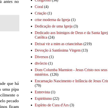
Congresso
(34)
á antes no
Coral
(4)
Criação
(1)
crise moderna da Igreja
(1)
Dedicação de uma Igreja
(3)
Dedicado aos Inimigos de Deus e da Santa Igrej
Católica
(24)
Deixai vir a mim as criancinhas
(219)
Devoção à Santíssima Virgem
(13)
Diversos
(1)
divórcio
(1)
Dom Columba Marmion - Jesus Cristo nos seus
mistérios.
(126)
Encarnação Nascimento e Infância de Jesus Cris
ade que há
(79)
m uma pipa
Entrevista
(1)
acilmente o
Espiritismo
(22)
elo pecado
Espírito de Cura d'Ars
(3)
vinos ficam