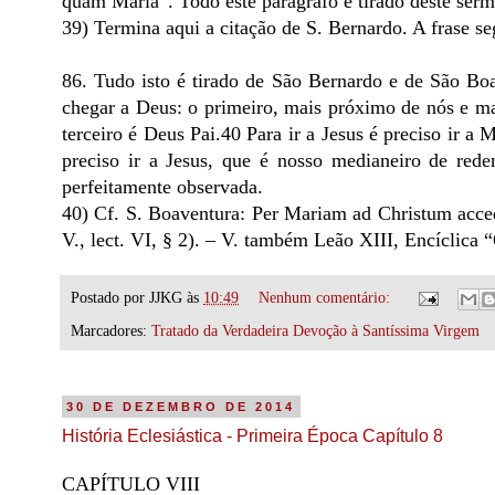
quam Maria”. Todo este parágrafo é tirado deste ser
39) Termina aqui a citação de S. Bernardo. A frase se
86. Tudo isto é tirado de São Bernardo e de São Boa
chegar a Deus: o primeiro, mais próximo de nós e ma
terceiro é Deus Pai.40 Para ir a Jesus é preciso ir a 
preciso ir a Jesus, que é nosso medianeiro de red
perfeitamente observada.
40) Cf. S. Boaventura: Per Mariam ad Christum acce
V., lect. VI, § 2). – V. também Leão XIII, Encíclica
Postado por
JJKG
às
10:49
Nenhum comentário:
Marcadores:
Tratado da Verdadeira Devoção à Santíssima Virgem
30 DE DEZEMBRO DE 2014
História Eclesiástica - Primeira Época Capítulo 8
CAPÍTULO VIII