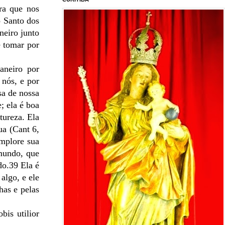
ra que nos
o Santo dos
neiro junto
e tomar por
aneiro por
 nós, e por
sa de nossa
; ela é boa
tureza. Ela
ua (Cant 6,
implore sua
 mundo, que
do.39 Ela é
algo, e ele
has e pelas
bis utilior