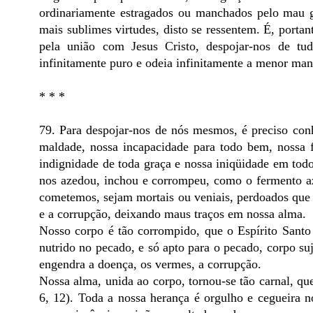
ordinariamente estragados ou manchados pelo mau 
mais sublimes virtudes, disto se ressentem. É, portan
pela união com Jesus Cristo, despojar-nos de t
infinitamente puro e odeia infinitamente a menor man
* * *
79. Para despojar-nos de nós mesmos, é preciso con
maldade, nossa incapacidade para todo bem, nossa 
indignidade de toda graça e nossa iniqüidade em tod
nos azedou, inchou e corrompeu, como o fermento a
cometemos, sejam mortais ou veniais, perdoados que 
e a corrupção, deixando maus traços em nossa alma.
Nosso corpo é tão corrompido, que o Espírito Sant
nutrido no pecado, e só apto para o pecado, corpo su
engendra a doença, os vermes, a corrupção.
Nossa alma, unida ao corpo, tornou-se tão carnal, q
6, 12). Toda a nossa herança é orgulho e cegueira n