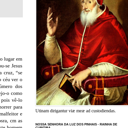
no lugar em
ou-se Jesus
a cruz, “se
o céu ver o
número dos
Vejo-o como
 pois vê-lo
morrer para
Utinam dirigantur viæ meæ ad custodiendas.
malfeitor e
sra, cm as
NOSSA SENHORA DA LUZ DOS PINHAIS - RAINHA DE
 este homem
CURITIBA