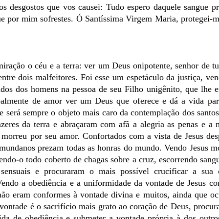
ntos desgostos que vos causei: Tudo espero daquele sangue p
e por mim sofrestes. Ó Santíssima Virgem Maria, protegei-m
iração o céu e a terra: ver um Deus onipotente, senhor de t
re dois malfeitores. Foi esse um espetáculo da justiça, ve
cados dos homens na pessoa de seu Filho unigênito, que lhe e
palmente de amor ver um Deus que oferece e dá a vida par
 e será sempre o objeto mais caro da contemplação dos santos
zeres da terra e abraçaram com afã a alegria as penas e a 
morreu por seu amor. Confortados com a vista de Jesus des
s mundanos prezam todas as honras do mundo. Vendo Jesus mo
endo-o todo coberto de chagas sobre a cruz, escorrendo sang
ensuais e procuraram o mais possível crucificar a sua 
Vendo a obediência e a uniformidade da vontade de Jesus co
e não eram conformes à vontade divina e muitos, ainda que 
 vontade é o sacrifício mais grato ao coração de Deus, procur
da de obediência e submeter a vontade própria à dos outro