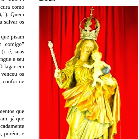
escura como
63,1). Quem
a salvar os
s que pisam
m comigo”
(i. é, suas
angue e seu
 O lagar em
 venceu os
r, conforme
rmentos que
mam, já que
licadamente
o, porém, e