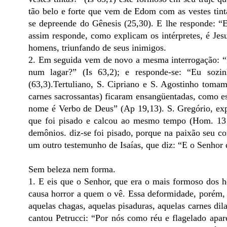
tão belo e forte que vem de Edom com as vestes tin
se depreende do Gênesis (25,30). E lhe responde: “E
assim responde, como explicam os intérpretes, é Jes
homens, triunfando de seus inimigos.
2. Em seguida vem de novo a mesma interrogação: “P
num lagar?” (Is 63,2); e responde-se: “Eu so
(63,3).Tertuliano, S. Cipriano e S. Agostinho tomam 
carnes sacrossantas) ficaram ensangüentadas, como es
nome é Verbo de Deus” (Ap 19,13). S. Gregório, expl
que foi pisado e calcou ao mesmo tempo (Hom. 13 i
demônios. diz-se foi pisado, porque na paixão seu c
um outro testemunho de Isaías, que diz: “E o Senhor 
Sem beleza nem forma.
1. E eis que o Senhor, que era o mais formoso dos h
causa horror a quem o vê. Essa deformidade, porém, 
aquelas chagas, aquelas pisaduras, aquelas carnes di
cantou Petrucci: “Por nós como réu e flagelado apare