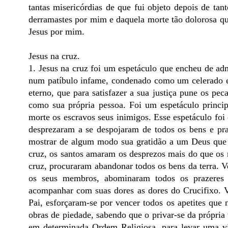
tantas misericórdias de que fui objeto depois de ta
derramastes por mim e daquela morte tão dolorosa qu
Jesus por mim.
Jesus na cruz.
1. Jesus na cruz foi um espetáculo que encheu de adm
num patíbulo infame, condenado como um celerado ent
eterno, que para satisfazer a sua justiça pune os pe
como sua própria pessoa. Foi um espetáculo princi
morte os escravos seus inimigos. Esse espetáculo foi
desprezaram a se despojaram de todos os bens e pra
mostrar de algum modo sua gratidão a um Deus que 
cruz, os santos amaram os desprezos mais do que o
cruz, procuraram abandonar todos os bens da terra. V
os seus membros, abominaram todos os prazeres s
acompanhar com suas dores as dores do Crucifixo. 
Pai, esforçaram-se por vencer todos os apetites qu
obras de piedade, sabendo que o privar-se da própria
em determinada Ordem Religiosa, para levar uma vi