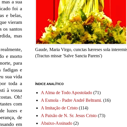
, mas a sua
icado foi a
as e belas,
 que vieram
s os santos
rdida, mas
 realmente,
Gaude, Maria Virgo, cunctas hæreses sola interemis
ado e morto
(Tractus missæ 'Salve Sancta Parens')
morte, para
s fadigas e
eu sua vida
por toda a
ÍNDICE ANALÍTICO
sti à vossa
A Alma de Todo Apostolado
(71)
costas. Oh!
A Esmola - Padre André Beltrami.
(16)
tastes com
A Imitação de Cristo
(114)
de luzes e
A Paixão de N. Sr. Jesus Cristo
(73)
erança, de
Abaixo-Assinado
(2)
ensando em