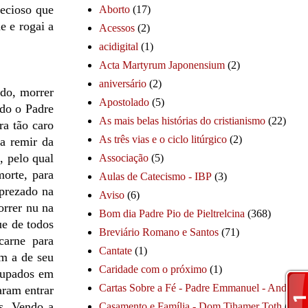
recioso que
Aborto
(17)
e e rogai a
Acessos
(2)
acidigital
(1)
Acta Martyrum Japonensium
(2)
aniversário
(2)
udo, morrer
Apostolado
(5)
ndo o Padre
As mais belas histórias do cristianismo
(22)
ra tão caro
As três vias e o ciclo litúrgico
(2)
a remir da
, pelo qual
Associação
(5)
morte, para
Aulas de Catecismo - IBP
(3)
prezado na
Aviso
(6)
rrer nu na
Bom dia Padre Pio de Pieltrelcina
(368)
ue de todos
Breviário Romano e Santos
(71)
carne para
Cantate
(1)
m a de seu
Caridade com o próximo
(1)
ocupados em
Cartas Sobre a Fé - Padre Emmanuel - André
(1
aram entrar
s. Vendo a
Casamento e Família - Dom Tihamer Toth
(115)