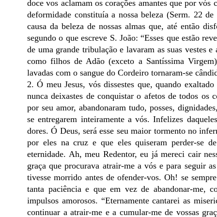
doce vos aclamam os corações amantes que por vós c
deformidade constituía a nossa beleza (Serm. 22 de 
causa da beleza de nossas almas que, até então disf
segundo o que escreve S. João: “Esses que estão rev
de uma grande tribulação e lavaram as suas vestes 
como filhos de Adão (exceto a Santíssima Virgem
lavadas com o sangue do Cordeiro tornaram-se cândid
2. Ó meu Jesus, vós dissestes que, quando exaltado n
nunca deixastes de conquistar o afetos de todos os c
por seu amor, abandonaram tudo, posses, dignidades, 
se entregarem inteiramente a vós. Infelizes daquele
dores. Ó Deus, será esse seu maior tormento no infe
por eles na cruz e que eles quiseram perder-se d
eternidade. Ah, meu Redentor, eu já mereci cair ness
graça que procurava atrair-me a vós e para seguir as
tivesse morrido antes de ofender-vos. Oh! se semp
tanta paciência e que em vez de abandonar-me, co
impulsos amorosos. “Eternamente cantarei as miser
continuar a atrair-me e a cumular-me de vossas gr