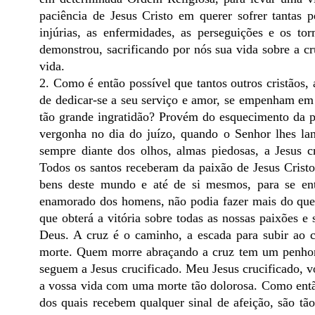
paciência de Jesus Cristo em querer sofrer tantas
injúrias, as enfermidades, as perseguições e os to
demonstrou, sacrificando por nós sua vida sobre a cr
vida.
2. Como é então possível que tantos outros cristãos,
de dedicar-se a seu serviço e amor, se empenham em 
tão grande ingratidão? Provém do esquecimento da p
vergonha no dia do juízo, quando o Senhor lhes la
sempre diante dos olhos, almas piedosas, a Jesus c
Todos os santos receberam da paixão de Jesus Cristo
bens deste mundo e até de si mesmos, para se ent
enamorado dos homens, não podia fazer mais do que fe
que obterá a vitória sobre todas as nossas paixões e 
Deus. A cruz é o caminho, a escada para subir ao 
morte. Quem morre abraçando a cruz tem um penhor s
seguem a Jesus crucificado. Meu Jesus crucificado, v
a vossa vida com uma morte tão dolorosa. Como entã
dos quais recebem qualquer sinal de afeição, são tã