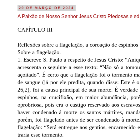
29 DE MARÇO DE 2024
A Paixão de Nosso Senhor Jesus Cristo Piedosas e edi
CAPÍTULO III
Reflexões sobre a flagelação, a coroação de espinhos 
Sobre a flagelação.
1. Escreve S. Paulo a respeito de Jesus Cristo: “Ani
acrescenta o seguinte a esse texto: “Não só a tomou
açoitado”. É certo que a flagelação foi o tormento m
de sangue (já por ele predita, quando disse: Este 
26,2), foi a causa principal de sua morte. É verdad
espinhos, na crucifixão, em maior abundância, por
oprobriosa, pois era o castigo reservado aos escravo
haver condenado à morte os santos mártires, manda
porém, foi flagelado antes de ser condenado à morte
flagelação: “Será entregue aos gentios, encarnecido 
traria esse tormento.