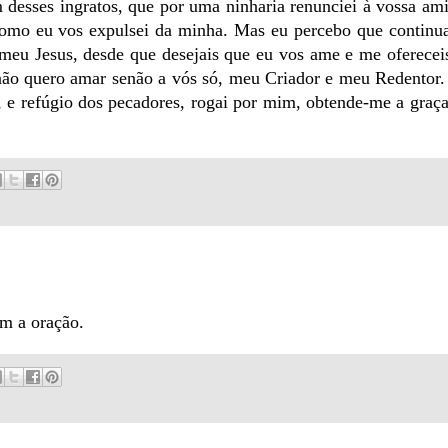
 desses ingratos, que por uma ninharia renunciei à vossa am
 como eu vos expulsei da minha. Mas eu percebo que continua
eu Jesus, desde que desejais que eu vos ame e me ofereceis
 não quero amar senão a vós só, meu Criador e meu Redentor.
e refúgio dos pecadores, rogai por mim, obtende-me a graç
em a oração.