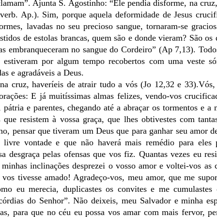
lamam”. Ajunta S. Agostinho: “Ele pendia disforme, na cruz
verb. Ap.). Sim, porque aquela deformidade de Jesus crucif
ormes, lavadas no seu precioso sangue, tornaram-se gracios
estidos de estolas brancas, quem são e donde vieram? São os
e as embranqueceram no sangue do Cordeiro” (Ap 7,13). Todo
) estiveram por algum tempo recobertos com uma veste só
as e agradáveis a Deus.
a cruz, haveríeis de atrair tudo a vós (Jo 12,32 e 33).Vós,
orações: E já muitíssimas almas felizes, vendo-vos crucific
pátria e parentes, chegando até a abraçar os tormentos e a 
s que resistem à vossa graça, que lhes obtivestes com tanta
rno, pensar que tiveram um Deus que para ganhar seu amor d
e livre vontade e que não haverá mais remédio para eles 
a desgraça pelas ofensas que vos fiz. Quantas vezes eu resi
 minhas inclinações desprezei o vosso amor e voltei-vos as 
re vos tivesse amado! Agradeço-vos, meu amor, que me supor
mo eu merecia, duplicastes os convites e me cumulastes 
icórdias do Senhor”. Não deixeis, meu Salvador e minha esp
aças, para que no céu eu possa vos amar com mais fervor, p