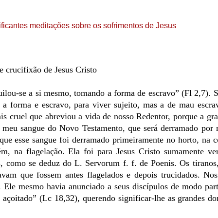
ficantes meditações sobre os sofrimentos de Jesus
e crucifixão de Jesus Cristo
quilou-se a si mesmo, tomando a forma de escravo” (Fl 2,7). 
 a forma e escravo, para viver sujeito, mas a de mau escra
ais cruel que abreviou a vida de nosso Redentor, porque a gr
é o meu sangue do Novo Testamento, que será derramado por
e que esse sangue foi derramado primeiramente no horto, na 
ém, na flagelação. Ela foi para Jesus Cristo sumamente ve
s, como se deduz do L. Servorum f. f. de Poenis. Os tiranos
vam que fossem antes flagelados e depois trucidados. Nos
. Ele mesmo havia anunciado a seus discípulos de modo part
e açoitado” (Lc 18,32), querendo significar-lhe as grandes do