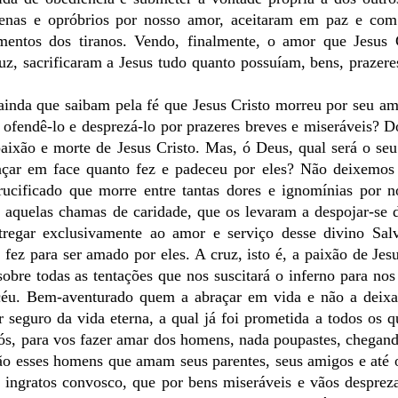
 penas e opróbrios por nosso amor, aceitaram em paz e com 
rmentos dos tiranos. Vendo, finalmente, o amor que Jesus 
uz, sacrificaram a Jesus tudo quanto possuíam, bens, prazere
 ainda que saibam pela fé que Jesus Cristo morreu por seu a
ofendê-lo e desprezá-lo por prazeres breves e miseráveis? 
aixão e morte de Jesus Cristo. Mas, ó Deus, qual será o se
nçar em face quanto fez e padeceu por eles? Não deixemos 
rucificado que morre entre tantas dores e ignomínias por 
 aquelas chamas de caridade, que os levaram a despojar-se 
regar exclusivamente ao amor e serviço desse divino Salv
z para ser amado por eles. A cruz, isto é, a paixão de Jesu
sobre todas as tentações que nos suscitará o inferno para nos
céu. Bem-aventurado quem a abraçar em vida e não a deixa
eguro da vida eterna, a qual já foi prometida a todos os 
ós, para vos fazer amar dos homens, nada poupastes, chegand
o esses homens que amam seus parentes, seus amigos e até 
o ingratos convosco, que por bens miseráveis e vãos despre