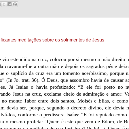
ficantes meditações sobre os sofrimentos de Jesus
e viu estendido na cruz, colocou por si mesmo a mão direita 
da cravaram-lhe a outra mão e depois os sagrados pés e deix
que o suplício da cruz era um tomento acerbíssimo, porque n
mo” (In Jo. trat. 36). Ó Deus, que assombro havia de causar a
ões. Já Isaías o havia profetizado: “E ele foi posto no 
derando Jesus na cruz, exclama cheio de admiração e amor: 
o no monte Tabor entre dois santos, Moisés e Elias, e como
im devia ser, porque, segundo o decreto divino, ele devia 
vá-los, conforme o predissera Isaías: “E foi reputado como 
nta o mesmo profeta: “Quem é este que vem de Edom, de Bo
que caminha na multidão de sua fortaleza? (Is 63,1). Quem é