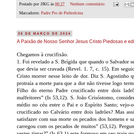
Postado por
JJKG
às
00:27
Nenhum comentário:
Marcadores:
Padre Pio de Pieltrelcina
30 DE MARÇO DE 2024
A Paixão de Nosso Senhor Jesus Cristo Piedosas e edi
Chegamos à crucifixão.
1. Foi revelado a S. Brígida que quando o Salvador s
que devia ser cravada (Revel. 1. 7, c. 15). Em segui
Cristo morrer nesse leito de dor. Diz S. Agostinho 
protraía a morte para que a dor não tivesse logo ter
Filho do eterno Padre crucificado entre dois ladr
malfeitores” (Is 53,12). S. João Crisóstomo, consi
médio no céu entre o Pai e o Espírito Santo; vejo-
crucificado no Calvário entre dois ladrões? Mas ass
satisfazer com sua morte os pecados dos homens e sal
carregou com os pecados de muitos” (53,12). Pergu
vestes tintas?” (Is 63,1) este formoso em seu traje 