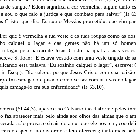
tas de sangue? Edom significa a cor vermelha, algum tanto 
u sou o que falo a justiça e que combato para salvar” (Is 
us Cristo, que diz: Eu sou o Messias prometido, que vim par
or que é vermelha a tua veste e as tuas roupas como as do
zinho calquei o lagar e das gentes não há um só home
o lagar pela paixão de Jesus Cristo, na qual as suas vestes 
creve S. João: “E estava vestido com uma veste tingida de s
icando esta palavra “Eu sozinho calquei o lagar”, escreve:
n Eseq.). Diz calcou, porque Jesus Cristo com sua paixão
orpo foi esmagado e pisado como se faz com as uvas no laga
quis esmagá-lo em sua enfermidade” (Is 53,10).
omens (Sl 44,3), aparece no Calvário tão disforme pelos to
o faz aparecer mais belo ainda aos olhos das almas que o a
laceradas são provas e sinais do amor que ele nos tem, coo de
ceis e aspecto tão disforme e feio ofereceis; tanto mais bel