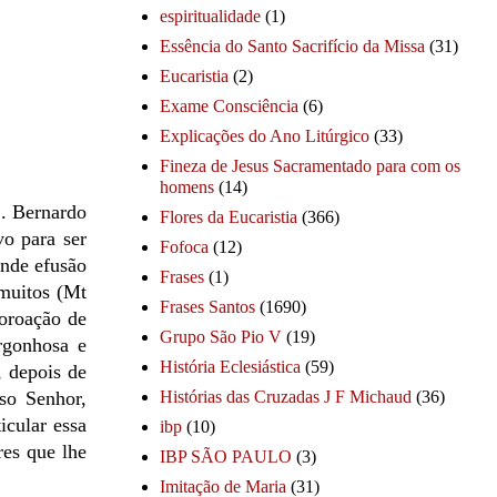
espiritualidade
(1)
Essência do Santo Sacrifício da Missa
(31)
Eucaristia
(2)
Exame Consciência
(6)
Explicações do Ano Litúrgico
(33)
Fineza de Jesus Sacramentado para com os
homens
(14)
S. Bernardo
Flores da Eucaristia
(366)
vo para ser
Fofoca
(12)
ande efusão
Frases
(1)
 muitos (Mt
Frases Santos
(1690)
coroação de
Grupo São Pio V
(19)
rgonhosa e
História Eclesiástica
(59)
, depois de
so Senhor,
Histórias das Cruzadas J F Michaud
(36)
icular essa
ibp
(10)
res que lhe
IBP SÃO PAULO
(3)
Imitação de Maria
(31)