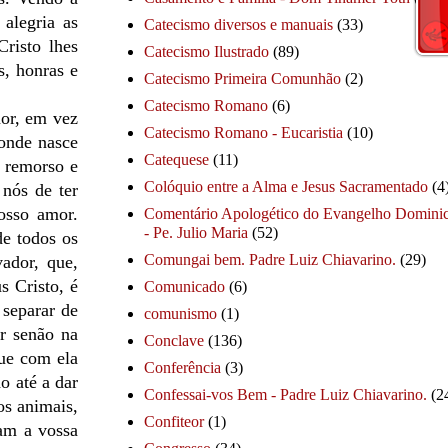
alegria as
Catecismo diversos e manuais
(33)
Cristo lhes
Catecismo Ilustrado
(89)
s, honras e
Catecismo Primeira Comunhão
(2)
Catecismo Romano
(6)
mor, em vez
Catecismo Romano - Eucaristia
(10)
Donde nasce
Catequese
(11)
u remorso e
Colóquio entre a Alma e Jesus Sacramentado
(4
nós de ter
nosso amor.
Comentário Apologético do Evangelho Dominic
- Pe. Julio Maria
(52)
de todos os
Comungai bem. Padre Luiz Chiavarino.
(29)
ador, que,
s Cristo, é
Comunicado
(6)
 separar de
comunismo
(1)
r senão na
Conclave
(136)
que com ela
Conferência
(3)
o até a dar
Confessai-vos Bem - Padre Luiz Chiavarino.
(2
os animais,
Confiteor
(1)
zam a vossa