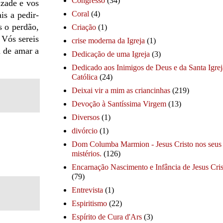
Congresso
(34)
izade e vos
Coral
(4)
is a pedir-
 o perdão,
Criação
(1)
 Vós sereis
crise moderna da Igreja
(1)
a de amar a
Dedicação de uma Igreja
(3)
Dedicado aos Inimigos de Deus e da Santa Igrej
Católica
(24)
Deixai vir a mim as criancinhas
(219)
Devoção à Santíssima Virgem
(13)
Diversos
(1)
divórcio
(1)
Dom Columba Marmion - Jesus Cristo nos seus
mistérios.
(126)
Encarnação Nascimento e Infância de Jesus Cris
(79)
Entrevista
(1)
Espiritismo
(22)
Espírito de Cura d'Ars
(3)