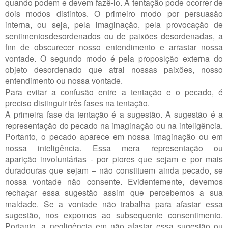
quando podem e devem fazê-lo. A tentação pode ocorrer de
dois modos distintos. O primeiro modo por persuasão
interna, ou seja, pela imaginação, pela provocação de
sentimentosdesordenados ou de paixões desordenadas, a
fim de obscurecer nosso entendimento e arrastar nossa
vontade. O segundo modo é pela proposição externa do
objeto desordenado que atrai nossas paixões, nosso
entendimento ou nossa vontade.
Para evitar a confusão entre a tentação e o pecado, é
preciso distinguir três fases na tentação.
A primeira fase da tentação é a sugestão. A sugestão é a
representação do pecado na imaginação ou na inteligência.
Portanto, o pecado aparece em nossa imaginação ou em
nossa inteligência. Essa mera representação ou
aparição involuntárias - por piores que sejam e por mais
duradouras que sejam – não constituem ainda pecado, se
nossa vontade não consente. Evidentemente, devemos
rechaçar essa sugestão assim que percebemos a sua
maldade. Se a vontade não trabalha para afastar essa
sugestão, nos expomos ao subsequente consentimento.
Portanto, a negligência em não afastar essa sugestão ou