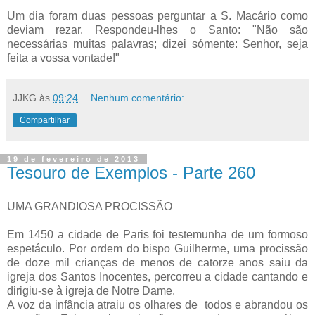
Um dia foram duas pessoas perguntar a S. Macário como
deviam rezar. Respondeu-lhes o Santo: "Não são
necessárias muitas palavras; dizei sómente: Senhor, seja
feita a vossa vontade!"
JJKG
às
09:24
Nenhum comentário:
Compartilhar
19 de fevereiro de 2013
Tesouro de Exemplos - Parte 260
UMA GRANDIOSA PROCISSÃO
Em 1450 a cidade de Paris foi testemunha de um formoso
espetáculo. Por ordem do bispo Guilherme, uma procissão
de doze mil crianças de menos de catorze anos saiu da
igreja dos Santos Inocentes, percorreu a cidade cantando e
dirigiu-se à igreja de Notre Dame.
A voz da infância atraiu os olhares de todos e abrandou os