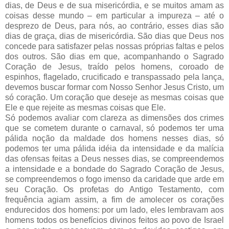
dias, de Deus e de sua misericórdia, e se muitos amam as
coisas desse mundo – em particular a impureza – até o
desprezo de Deus, para nós, ao contrário, esses dias são
dias de graça, dias de misericórdia. São dias que Deus nos
concede para satisfazer pelas nossas próprias faltas e pelos
dos outros. São dias em que, acompanhando o Sagrado
Coração de Jesus, traído pelos homens, coroado de
espinhos, flagelado, crucificado e transpassado pela lança,
devemos buscar formar com Nosso Senhor Jesus Cristo, um
só coração. Um coração que deseje as mesmas coisas que
Ele e que rejeite as mesmas coisas que Ele.
Só podemos avaliar com clareza as dimensões dos crimes
que se cometem durante o carnaval, só podemos ter uma
pálida noção da maldade dos homens nesses dias, só
podemos ter uma pálida idéia da intensidade e da malícia
das ofensas feitas a Deus nesses dias, se compreendemos
a intensidade e a bondade do Sagrado Coração de Jesus,
se compreendemos o fogo imenso da caridade que arde em
seu Coração. Os profetas do Antigo Testamento, com
frequência agiam assim, a fim de amolecer os corações
endurecidos dos homens: por um lado, eles lembravam aos
homens todos os benefícios divinos feitos ao povo de Israel