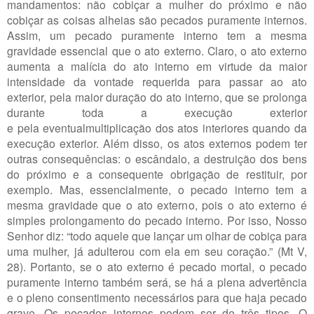
mandamentos: não cobiçar a mulher do próximo e não
cobiçar as coisas alheias são pecados puramente internos.
Assim, um pecado puramente interno tem a mesma
gravidade essencial que o ato externo. Claro, o ato externo
aumenta a malícia do ato interno em virtude da maior
intensidade da vontade requerida para passar ao ato
exterior, pela maior duração do ato interno, que se prolonga
durante toda a execução exterior
e pela eventualmultiplicação dos atos interiores quando da
execução exterior. Além disso, os atos externos podem ter
outras consequências: o escândalo, a destruição dos bens
do próximo e a consequente obrigação de restituir, por
exemplo. Mas, essencialmente, o pecado interno tem a
mesma gravidade que o ato externo, pois o ato externo é
simples prolongamento do pecado interno. Por isso, Nosso
Senhor diz: “todo aquele que lançar um olhar de cobiça para
uma mulher, já adulterou com ela em seu coração.” (Mt V,
28). Portanto, se o ato externo é pecado mortal, o pecado
puramente interno também será, se há a plena advertência
e o pleno consentimento necessários para que haja pecado
grave. Os pecados internos podem ser de três tipos. O