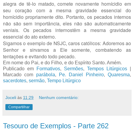
alegra de tê-lo matado, comete novamente homícidio em
seu coração com a mesma gravidade essencial do
homícidio propriamente dito. Portanto, os pecados internos
não são sem importância, eles não são automaticamente
veniais. Os pecados internostêm a mesma gravidade
essencial do ato externo.
Sigamos o exemplo de NSJC, caros católicos
: Adoremos ao
Senhor e sirvamos a Ele somente, combatendo as
tentações e evitando todo pecado.
Em nome do Pai, e do Filho, e do Espírito Santo. Amém.
Publicado em
Formativos
,
Sermões
,
Tempos Litúrgicos
|
Marcado com
parábola
,
Pe. Daniel Pinheiro
,
Quaresma
,
sacerdotes
,
sermão
,
Tempo Litúrgico
Joceli
às
11:29
Nenhum comentário:
Compartilhar
Tesouro de Exemplos - Parte 262