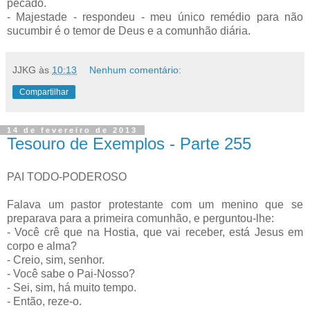
pecado.
- Majestade - respondeu - meu único remédio para não
sucumbir é o temor de Deus e a comunhão diária.
JJKG
às
10:13
Nenhum comentário:
Compartilhar
14 de fevereiro de 2013
Tesouro de Exemplos - Parte 255
PAI TODO-PODEROSO
Falava um pastor protestante com um menino que se
preparava para a primeira comunhão, e perguntou-lhe:
- Você crê que na Hostia, que vai receber, está Jesus em
corpo e alma?
- Creio, sim, senhor.
- Você sabe o Pai-Nosso?
- Sei, sim, há muito tempo.
- Então, reze-o.