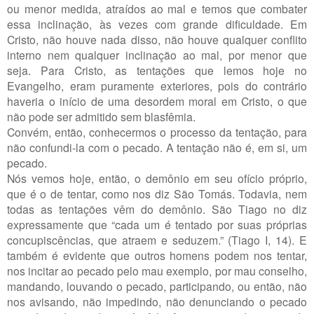
ou menor medida, atraídos ao mal e temos que combater
essa inclinação, às vezes com grande dificuldade. Em
Cristo, não houve nada disso, não houve qualquer conflito
interno nem qualquer inclinação ao mal, por menor que
seja. Para Cristo, as tentações que lemos hoje no
Evangelho, eram puramente exteriores, pois do contrário
haveria o início de uma desordem moral em Cristo, o que
não pode ser admitido sem blasfêmia.
Convém, então, conhecermos o processo da tentação, para
não confundi-la com o pecado. A tentação não é, em si, um
pecado.
Nós vemos hoje, então, o demônio em seu ofício próprio,
que é o de tentar, como nos diz São Tomás. Todavia, nem
todas as tentações vêm do demônio. São Tiago no diz
expressamente que “cada um é tentado por suas próprias
concupiscências, que atraem e seduzem.” (Tiago I, 14). E
também é evidente que outros homens podem nos tentar,
nos incitar ao pecado pelo mau exemplo, por mau conselho,
mandando, louvando o pecado, participando, ou então, não
nos avisando, não impedindo, não denunciando o pecado