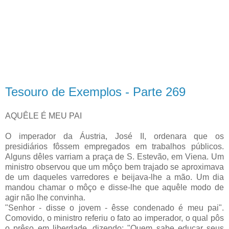
Tesouro de Exemplos - Parte 269
AQUÊLE É MEU PAI
O imperador da Áustria, José II, ordenara que os
presidiários fôssem empregados em trabalhos públicos.
Alguns dêles varriam a praça de S. Estevão, em Viena. Um
ministro observou que um môço bem trajado se aproximava
de um daqueles varredores e beijava-lhe a mão. Um dia
mandou chamar o môço e disse-lhe que aquêle modo de
agir não lhe convinha.
"Senhor - disse o jovem - êsse condenado é meu pai".
Comovido, o ministro referiu o fato ao imperador, o qual pôs
o prêso em liberdade, dizendo: "Quem sabe educar seus