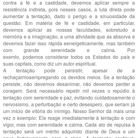
contra a fé e a castidade, devemos aplicar sempre a
resistência indireta, pois nesses casos, a luta direta pode
aumentar a tentação, dado o perigo e a sinuosidade da
questão. Em matéria de fé e castidade, em particular,
devemos aplicar as nossas faculdades, sobretudo a
memória e a imaginação, a uma atividade que as absorva e
devemos fazer isso rápida eenergeticamente, mas também
com grande serenidade e calma. Por
exemlo, podemos considerar todos os Estados do país e
suas capitais, como diz um autor espiritual.
A tentação pode persistir, apesar de a
rechaçarmosempregando os devidos meios. Se a tentação
persiste, não devemos desanimar, não devemos perder a
coragem. Será necessário repetir mil vezes o repúdio à
tentação com serenidade e paz, evitando cuidadosamente o
nervosismo, a perturbação e certo desespero, que seriam já
um início de vitória do inimigo. Nosso Senhor dá mais uma
vez o exemplo: Ele reage imediatamente à tentação e com
vigor, mas com serenidade e calma. Cada ato de repulsa à
tentação será um mérito adquirido diante de Deus e um
novo fortalecimento para a alma. A tentação contínua,