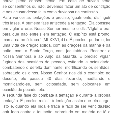
houve pleno consentimento. Em caso de dúvida séria
se consentimos ou não, devemos fazer um ato de contrição
e nos acusar dessa falta como duvidosa na confissão.
Para vencer as tentações é preciso, igualmente, distinguir
três fases. A primeira fase antecede a tentação. Ela consiste
em vigiar e orar. Nosso Senhor mesmo o diz:“Vigiai e orai
para que não entreis em tentação. O espírito está pronto,
mas a carne é fraca.” (Mt XXVI, 41). É preciso, portanto, ter
uma vida de oração sólida, com as orações da manhã e da
noite, com o Santo Terço, com jaculatórias. Recorrer a
Nossa Senhora e ao Anjo da Guarda. É preciso vigiar,
fugindo das ocasiões de pecado, evitando a ociosidade,
combatendo o defeito dominante, mortificando os sentidos,
sobretudo os olhos. Nosso Senhor nos dá o exemplo: no
deserto, ele passou 40 dias rezando, meditando e
mortificando-se, sem ociosidade, sem colocar-se em
ocasião de pecado, etc…
A segunda fase do combate à tentação é durante a própria
tentação. É preciso resistir à tentação assim que ela surge,
isto é, quando ela inda é fraca e fácil de ser vencida.Não
agir logo contra a tentação, sobretudo em matéria de fé e