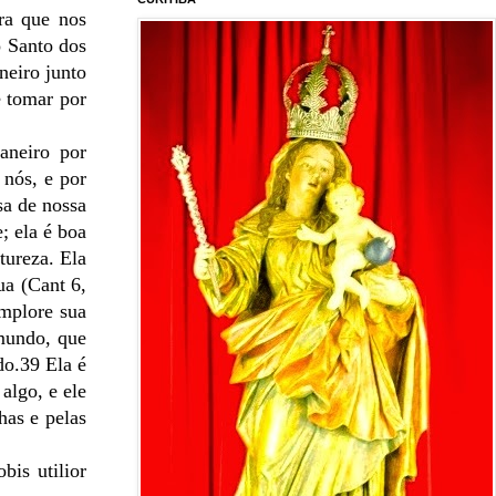
ra que nos
o Santo dos
neiro junto
e tomar por
aneiro por
 nós, e por
sa de nossa
; ela é boa
tureza. Ela
ua (Cant 6,
implore sua
 mundo, que
do.39 Ela é
algo, e ele
has e pelas
bis utilior