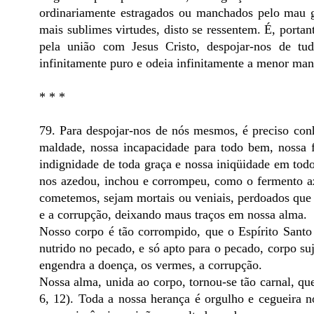
ordinariamente estragados ou manchados pelo mau 
mais sublimes virtudes, disto se ressentem. É, portan
pela união com Jesus Cristo, despojar-nos de t
infinitamente puro e odeia infinitamente a menor man
* * *
79. Para despojar-nos de nós mesmos, é preciso con
maldade, nossa incapacidade para todo bem, nossa 
indignidade de toda graça e nossa iniqüidade em tod
nos azedou, inchou e corrompeu, como o fermento a
cometemos, sejam mortais ou veniais, perdoados que 
e a corrupção, deixando maus traços em nossa alma.
Nosso corpo é tão corrompido, que o Espírito Sant
nutrido no pecado, e só apto para o pecado, corpo su
engendra a doença, os vermes, a corrupção.
Nossa alma, unida ao corpo, tornou-se tão carnal, q
6, 12). Toda a nossa herança é orgulho e cegueira n