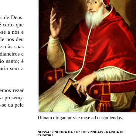
os de Deus.
é certo que
-se a nós e
ele nos deu
sso às suas
dianeiros e
ão santo; é
aria sem a
emos rezar
ja presença
-se da pele
Utinam dirigantur viæ meæ ad custodiendas.
NOSSA SENHORA DA LUZ DOS PINHAIS - RAINHA DE
CURITIBA