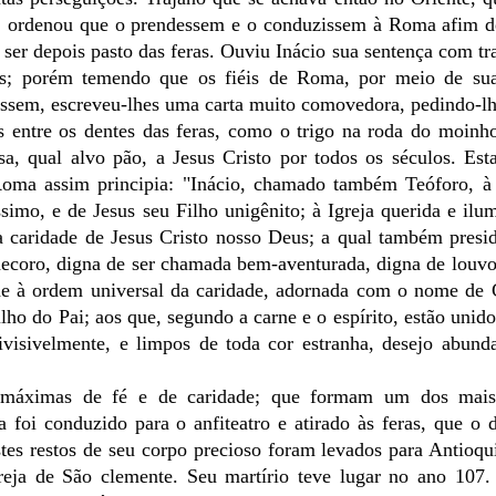
o, ordenou que o prendessem e o conduzissem à Roma afim de
e ser depois pasto das feras. Ouviu Inácio sua sentença com tr
sus; porém temendo que os fiéis de Roma, por meio de sua
assem, escreveu-lhes uma carta muito comovedora, pedindo-l
 entre os dentes das feras, como o trigo na roda do moinh
a, qual alvo pão, a Jesus Cristo por todos os séculos. Est
Roma assim principia: "Inácio, chamado também Teóforo, à 
simo, e de Jesus seu Filho unigênito; à Igreja querida e ilu
a caridade de Jesus Cristo nosso Deus; a qual também presi
ecoro, digna de ser chamada bem-aventurada, digna de louvo
ide à ordem universal da caridade, adornada com o nome de 
o do Pai; aos que, segundo a carne e o espírito, estão unid
visivelmente, e limpos de toda cor estranha, desejo abunda
de máximas de fé e de caridade; que formam um dos mais
foi conduzido para o anfiteatro e atirado às feras, que o 
tes restos de seu corpo precioso foram levados para Antioqu
eja de São clemente. Seu martírio teve lugar no ano 107.