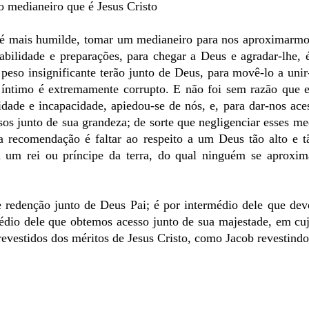
 medianeiro que é Jesus Cristo
e é mais humilde, tomar um medianeiro para nos aproximarm
abilidade e preparações, para chegar a Deus e agradar-lhe, 
 peso insignificante terão junto de Deus, para movê-lo a unir
 íntimo é extremamente corrupto. E não foi sem razão que 
dade e incapacidade, apiedou-se de nós, e, para dar-nos ace
sos junto de sua grandeza; de sorte que negligenciar esses me
a recomendação é faltar ao respeito a um Deus tão alto e t
a um rei ou príncipe da terra, do qual ninguém se aproxim
 redenção junto de Deus Pai; é por intermédio dele que dev
rmédio dele que obtemos acesso junto de sua majestade, em cu
evestidos dos méritos de Jesus Cristo, como Jacob revestindo