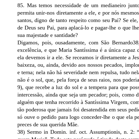
85. Mas temos necessidade de um medianeiro junto 
permita unir-nos diretamente a ele, e por nós mesmos
santos, digno de tanto respeito como seu Pai? Se ele,
de Deus seu Pai, para aplacá-lo e pagar-lhe o que lh
sua majestade e santidade?
Digamos, pois, ousadamente, com São Bernardo38
excelência, e que Maria Santíssima é a única capaz d
ela devemos ir a ele. Se receamos ir diretamente a Je
baixeza, ou, ainda, devido aos nossos pecados, implo
e terna; nela não há severidade nem repulsa, tudo ne
não é o sol, que, pela força de seus raios, nos pode
9), que recebe a luz do sol e a tempera para que pos
intercessão, ainda que seja um pecador; pois, como 
alguém que tenha recorrido à Santíssima Virgem, com
tão poderosa que jamais foi desatendida em seus pedido
só ouve o pedido para logo conceder-lhe o que ela p
preces de sua querida Mãe.
38) Sermo in Domin. inf. oct. Assumptionis, n. 2: 