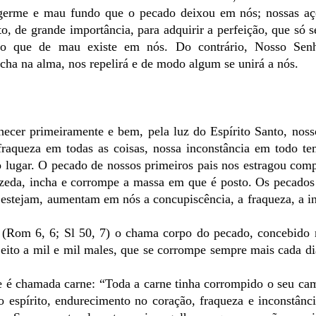
germe e mau fundo que o pecado deixou em nós; nossas açõ
to, de grande importância, para adquirir a perfeição, que só 
udo que de mau existe em nós. Do contrário, Nosso Sen
cha na alma, nos repelirá e de modo algum se unirá a nós.
hecer primeiramente e bem, pela luz do Espírito Santo, nos
fraqueza em todas as coisas, nossa inconstância em todo te
o lugar. O pecado de nossos primeiros pais nos estragou com
zeda, incha e corrompe a massa em que é posto. Os pecados 
estejam, aumentam em nós a concupiscência, a fraqueza, a i
o (Rom 6, 6; Sl 50, 7) o chama corpo do pecado, concebido 
jeito a mil e mil males, que se corrompe sempre mais cada di
ue é chamada carne: “Toda a carne tinha corrompido o seu c
o espírito, endurecimento no coração, fraqueza e inconstânc