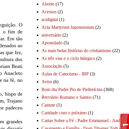
Aborto
(17)
Acessos
(2)
acidigital
(1)
eguição. O
Acta Martyrum Japonensium
(2)
m o fim de
aniversário
(2)
car. Em tão
Apostolado
(5)
ndenados ao
As mais belas histórias do cristianismo
(22)
as que fez,
As três vias e o ciclo litúrgico
(2)
pultura dos
oriam Beati
Associação
(5)
to Anacleto
Aulas de Catecismo - IBP
(3)
e na fé, no
Aviso
(6)
Bom dia Padre Pio de Pieltrelcina
(368)
o, bispo de
Breviário Romano e Santos
(71)
am, Trajano
Cantate
(1)
tor padeceu
Caridade com o próximo
(1)
Cartas Sobre a Fé - Padre Emmanuel - André
(1
om grandes
is discutir
Casamento e Família - Dom Tihamer Toth
(115)