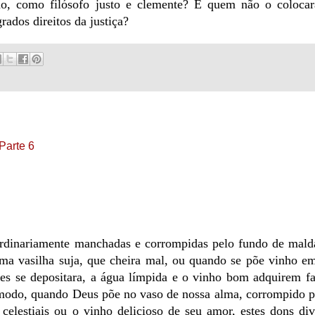
ano, como filósofo justo e clemente? E quem não o colocar
rados direitos da justiça?
Parte 6
 ordinariamente manchadas e corrompidas pelo fundo de mald
ma vasilha suja, que cheira mal, ou quando se põe vinho e
ntes se depositara, a água límpida e o vinho bom adquirem f
modo, quando Deus põe no vaso de nossa alma, corrompido p
 celestiais ou o vinho delicioso de seu amor, estes dons di