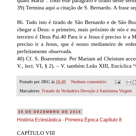
quam Maria”. Todo este parágrafo é tirado deste ser
39) Termina aqui a citação de S. Bernardo. A frase se
86. Tudo isto é tirado de São Bernardo e de São Boa
chegar a Deus: o primeiro, mais próximo de nós e ma
terceiro é Deus Pai.40 Para ir a Jesus é preciso ir a 
preciso ir a Jesus, que é nosso medianeiro de red
perfeitamente observada.
40) Cf. S. Boaventura: Per Mariam ad Christum acce
V., lect. VI, § 2). – V. também Leão XIII, Encíclica
Postado por
JJKG
às
10:49
Nenhum comentário:
Marcadores:
Tratado da Verdadeira Devoção à Santíssima Virgem
30 DE DEZEMBRO DE 2014
História Eclesiástica - Primeira Época Capítulo 8
CAPÍTULO VIII