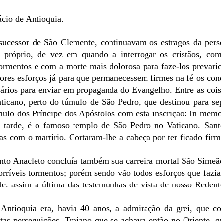
ácio de Antioquia.
 sucessor de São Clemente, continuavam os estragos da pers
le próprio, de vez em quando a interrogar os cristãos, co
ormentos e com a morte mais dolorosa para faze-los prevari
iores esforços já para que permanecessem firmes na fé os co
ionários para enviar em propaganda do Evangelho. Entre as cois
aticano, perto do túmulo de São Pedro, que destinou para se
úmulo dos Príncipe dos Apóstolos com esta inscrição: In mem
is tarde, é o famoso templo de São Pedro no Vaticano. San
as com o martírio. Cortaram-lhe a cabeça por ter ficado firm
nto Anacleto concluía também sua carreira mortal São Simeã
orríveis tormentos; porém sendo vão todos esforços que fazi
de. assim a última das testemunhas de vista de nosso Reden
e Antioquia era, havia 40 anos, a admiração da grei, que c
as perseguições. Trajano que se achava então no Oriente, qu