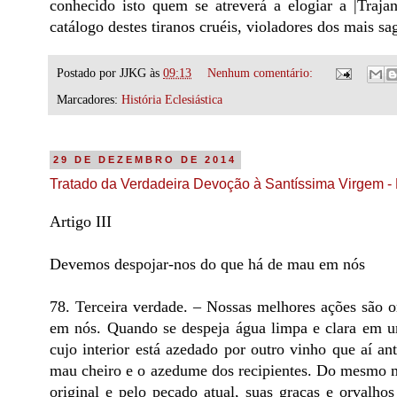
conhecido isto quem se atreverá a elogiar a |Traj
catálogo destes tiranos cruéis, violadores dos mais sag
Postado por
JJKG
às
09:13
Nenhum comentário:
Marcadores:
História Eclesiástica
29 DE DEZEMBRO DE 2014
Tratado da Verdadeira Devoção à Santíssima Virgem - 
Artigo III
Devemos despojar-nos do que há de mau em nós
78. Terceira verdade. – Nossas melhores ações são
em nós. Quando se despeja água limpa e clara em u
cujo interior está azedado por outro vinho que aí a
mau cheiro e o azedume dos recipientes. Do mesmo 
original e pelo pecado atual, suas graças e orvalhos