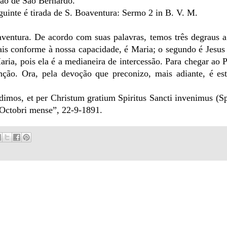
mão de São Bernardo.
guinte é tirada de S. Boaventura: Sermo 2 in B. V. M.
ventura. De acordo com suas palavras, temos três degraus a
is conforme à nossa capacidade, é Maria; o segundo é Jesus 
Maria, pois ela é a medianeira de intercessão. Para chegar ao P
enção. Ora, pela devoção que preconizo, mais adiante, é es
dimos, et per Christum gratium Spiritus Sancti invenimus (
 “Octobri mense”, 22-9-1891.