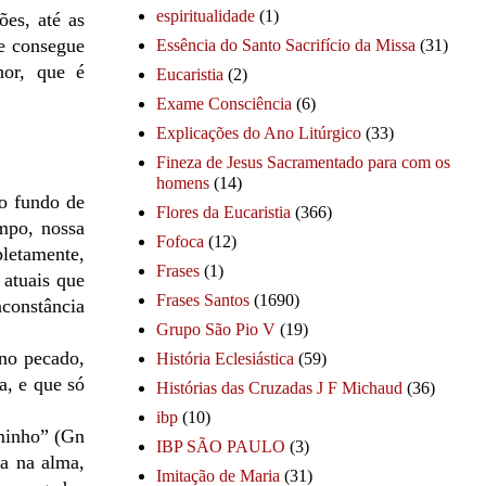
espiritualidade
(1)
es, até as
se consegue
Essência do Santo Sacrifício da Missa
(31)
hor, que é
Eucaristia
(2)
Exame Consciência
(6)
Explicações do Ano Litúrgico
(33)
Fineza de Jesus Sacramentado para com os
homens
(14)
so fundo de
Flores da Eucaristia
(366)
mpo, nossa
Fofoca
(12)
pletamente,
Frases
(1)
atuais que
Frases Santos
(1690)
nconstância
Grupo São Pio V
(19)
no pecado,
História Eclesiástica
(59)
a, e que só
Histórias das Cruzadas J F Michaud
(36)
ibp
(10)
aminho” (Gn
IBP SÃO PAULO
(3)
ia na alma,
Imitação de Maria
(31)