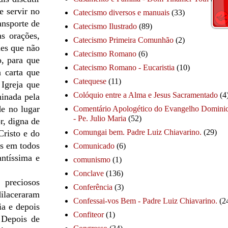
 servir no
Catecismo diversos e manuais
(33)
ansporte de
Catecismo Ilustrado
(89)
s orações,
Catecismo Primeira Comunhão
(2)
hes que não
Catecismo Romano
(6)
o, para que
Catecismo Romano - Eucaristia
(10)
a carta que
Catequese
(11)
Igreja que
Colóquio entre a Alma e Jesus Sacramentado
(4
minada pela
de no lugar
Comentário Apologético do Evangelho Dominic
- Pe. Julio Maria
(52)
r, digna de
Comungai bem. Padre Luiz Chiavarino.
(29)
Cristo e do
os em todos
Comunicado
(6)
ntíssima e
comunismo
(1)
Conclave
(136)
 preciosos
Conferência
(3)
dilaceraram
Confessai-vos Bem - Padre Luiz Chiavarino.
(2
ia e depois
Confiteor
(1)
 Depois de