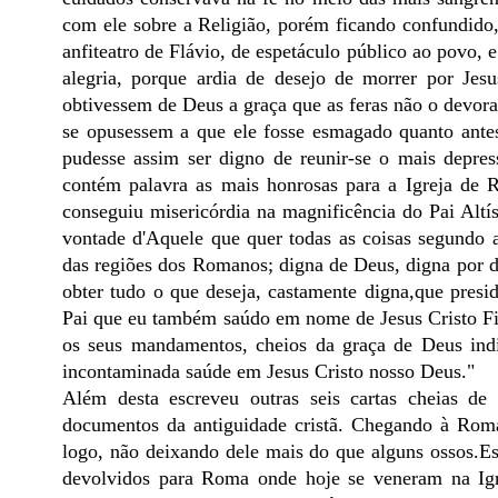
com ele sobre a Religião, porém ficando confundid
anfiteatro de Flávio, de espetáculo público ao povo, 
alegria, porque ardia de desejo de morrer por Je
obtivessem de Deus a graça que as feras não o devor
se opusessem a que ele fosse esmagado quanto antes
pudesse assim ser digno de reunir-se o mais depress
contém palavra as mais honrosas para a Igreja de 
conseguiu misericórdia na magnificência do Pai Altís
vontade d'Aquele que quer todas as coisas segundo 
das regiões dos Romanos; digna de Deus, digna por d
obter tudo o que deseja, castamente digna,que pres
Pai que eu também saúdo em nome de Jesus Cristo Filh
os seus mandamentos, cheios da graça de Deus indi
incontaminada saúde em Jesus Cristo nosso Deus."
Além desta escreveu outras seis cartas cheias 
documentos da antiguidade cristã. Chegando à Roma 
logo, não deixando dele mais do que alguns ossos.Es
devolvidos para Roma onde hoje se veneram na Igr