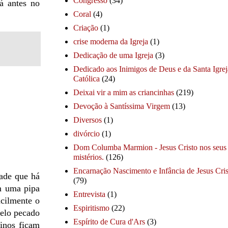
Congresso
(34)
á antes no
Coral
(4)
Criação
(1)
crise moderna da Igreja
(1)
Dedicação de uma Igreja
(3)
Dedicado aos Inimigos de Deus e da Santa Igrej
Católica
(24)
Deixai vir a mim as criancinhas
(219)
Devoção à Santíssima Virgem
(13)
Diversos
(1)
divórcio
(1)
Dom Columba Marmion - Jesus Cristo nos seus
mistérios.
(126)
Encarnação Nascimento e Infância de Jesus Cris
ade que há
(79)
m uma pipa
Entrevista
(1)
acilmente o
Espiritismo
(22)
elo pecado
Espírito de Cura d'Ars
(3)
vinos ficam