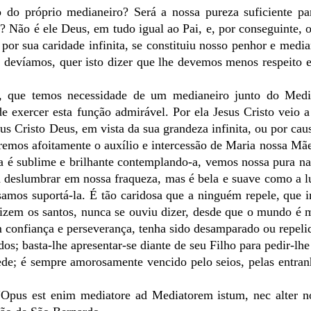
do próprio medianeiro? Será a nossa pureza suficiente pa
? Não é ele Deus, em tudo igual ao Pai, e, por conseguinte, 
 por sua caridade infinita, se constituiu nosso penhor e media
e devíamos, quer isto dizer que lhe devemos menos respeito 
, que temos necessidade de um medianeiro junto do Medi
e exercer esta função admirável. Por ela Jesus Cristo veio a
sus Cristo Deus, em vista da sua grandeza infinita, ou por cau
remos afoitamente o auxílio e intercessão de Maria nossa Mãe
la é sublime e brilhante contemplando-a, vemos nossa pura na
ria deslumbrar em nossa fraqueza, mas é bela e suave como a l
samos suportá-la. É tão caridosa que a ninguém repele, que 
dizem os santos, nunca se ouviu dizer, desde que o mundo é
 confiança e perseverança, tenha sido desamparado ou repeli
s; basta-lhe apresentar-se diante de seu Filho para pedir-lhe 
ede; é sempre amorosamente vencido pelo seios, pelas entran
“Opus est enim mediatore ad Mediatorem istum, nec alter no