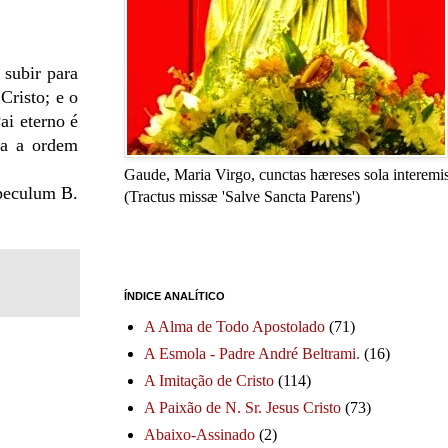
 subir para
Cristo; e o
ai eterno é
ta a ordem
Gaude, Maria Virgo, cunctas hæreses sola interemis
Speculum B.
(Tractus missæ 'Salve Sancta Parens')
ÍNDICE ANALÍTICO
A Alma de Todo Apostolado
(71)
A Esmola - Padre André Beltrami.
(16)
A Imitação de Cristo
(114)
A Paixão de N. Sr. Jesus Cristo
(73)
Abaixo-Assinado
(2)