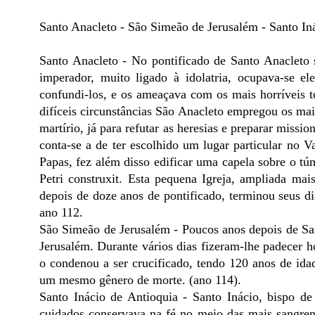
Santo Anacleto - São Simeão de Jerusalém - Santo In
Santo Anacleto - No pontificado de Santo Anacleto
imperador, muito ligado à idolatria, ocupava-se e
confundi-los, e os ameaçava com os mais horríveis t
difíceis circunstâncias São Anacleto empregou os ma
martírio, já para refutar as heresias e preparar miss
conta-se a de ter escolhido um lugar particular no V
Papas, fez além disso edificar uma capela sobre o t
Petri construxit. Esta pequena Igreja, ampliada ma
depois de doze anos de pontificado, terminou seus di
ano 112.
São Simeão de Jerusalém - Poucos anos depois de Sa
Jerusalém. Durante vários dias fizeram-lhe padecer h
o condenou a ser crucificado, tendo 120 anos de ida
um mesmo gênero de morte. (ano 114).
Santo Inácio de Antioquia - Santo Inácio, bispo d
cuidados conservava na fé no meio das mais sangrent