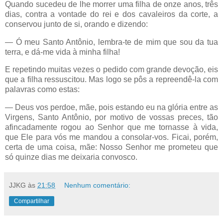
Quando sucedeu de lhe morrer uma filha de onze anos, três
dias, contra a vontade do rei e dos cavaleiros da corte, a
conservou junto de si, orando e dizendo:
— Ó meu Santo Antônio, lembra-te de mim que sou da tua
terra, e dá-me vida à minha filha!
E repetindo muitas vezes o pedido com grande devoção, eis
que a filha ressuscitou. Mas logo se pôs a repreendê-la com
palavras como estas:
— Deus vos perdoe, mãe, pois estando eu na glória entre as
Virgens, Santo Antônio, por motivo de vossas preces, tão
afincadamente rogou ao Senhor que me tornasse à vida,
que Ele para vós me mandou a consolar-vos. Ficai, porém,
certa de uma coisa, mãe: Nosso Senhor me prometeu que
só quinze dias me deixaria convosco.
JJKG
às
21:58
Nenhum comentário:
Compartilhar