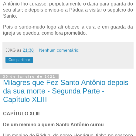
Antônio lho curasse, perpetuamente o daria para guarda do
seu altar; e depois enviou-o a Pádua a visitar o sepulcro do
Santo.
Pois o surdo-mudo logo ali obteve a cura e em guarda da
igreja se quedou, como fora prometido.
JJKG
às
21:38
Nenhum comentário:
Compartilhar
30 de janeiro de 2021
Milagres que Fez Santo Antônio depois
da sua morte - Segunda Parte -
Capítulo XLIII
CAPÍTULO XLIII
De um menino a quem Santo Antônio curou
Um menino de Pádua, de nome Henrique, tinha no pescoço