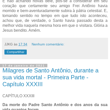
E não achando novas dele, pôs-se a considerar em seu
coração que certamente seu amigo Frei Antônio havia
morrido e bem-aventuradamente subira à pátria celestial. E,
tomando sentido no tempo em que tudo isto aconteceu,
achou que, de verdade, o Santo havia passado desta a
melhor vida naquela mesma hora em que o visitara. Glória a
Jesus bendito. Amém.
JJKG
às
17:34
Nenhum comentário:
Compartilhar
17 de janeiro de 2021
Milagres de Santo Antônio, durante a
sua vida mortal - Primeira Parte -
Capítulo XXXIII
CAPÍTULO XXXIII
Da morte do Padre Santo Antônio e dos anos da sua
vida quantos foram