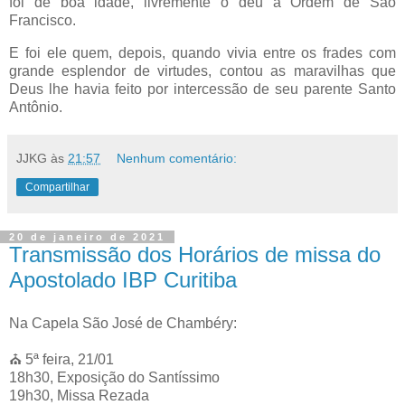
foi de boa idade, livremente o deu à Ordem de São
Francisco.
E foi ele quem, depois, quando vivia entre os frades com
grande esplendor de virtudes, contou as maravilhas que
Deus lhe havia feito por intercessão de seu parente Santo
Antônio.
JJKG
às
21:57
Nenhum comentário:
Compartilhar
20 de janeiro de 2021
Transmissão dos Horários de missa do
Apostolado IBP Curitiba
Na Capela São José de Chambéry:
⛪️ 5ª feira, 21/01
18h30, Exposição do Santíssimo
19h30, Missa Rezada