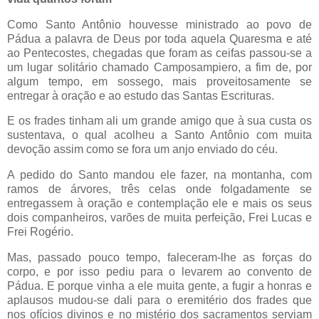
Como Santo Antônio houvesse ministrado ao povo de
Pádua a palavra de Deus por toda aquela Quaresma e até
ao Pentecostes, chegadas que foram as ceifas passou-se a
um lugar solitário chamado Camposampiero, a fim de, por
algum tempo, em sossego, mais proveitosamente se
entregar à oração e ao estudo das Santas Escrituras.
E os frades tinham ali um grande amigo que à sua custa os
sustentava, o qual acolheu a Santo Antônio com muita
devoção assim como se fora um anjo enviado do céu.
A pedido do Santo mandou ele fazer, na montanha, com
ramos de árvores, três celas onde folgadamente se
entregassem à oração e contemplação ele e mais os seus
dois companheiros, varões de muita perfeição, Frei Lucas e
Frei Rogério.
Mas, passado pouco tempo, faleceram-lhe as forças do
corpo, e por isso pediu para o levarem ao convento de
Pádua. E porque vinha a ele muita gente, a fugir a honras e
aplausos mudou-se dali para o eremitério dos frades que
nos ofícios divinos e no mistério dos sacramentos serviam