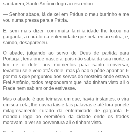
saudarem, Santo Antônio logo acrescentou:
— Senhor abade, lá deixei em Pádua o meu burrinho e me
vou numa pressa para a Pátria.
E, sem mais dizer, com muita familiaridade lhe tocou na
garganta, a curá-lo da enfermidade que nela então sofria; e,
saindo, desapareceu.
O abade, julgando ao servo de Deus de partida para
Portugal, terra onde nascera, pois não sabia da sua morte, a
fim de o deter uns momentos para santo conversar,
levantou-se e veio atrás dele; mas já não o pôde apanhar. E
por mais que perguntou aos servos do mosteiro onde estava
Frei Antônio, todos responderam que não tinham visto ali o
Frade nem sabiam onde estivesse.
Mas o abade é que teimava em que, havia instantes, o vira
em sua cela, lhe ouvira tais e tais palavras e até fora por ele
milagrosamente curado da enfermidade de garganta. E
mandou logo ao eremitério da cidade onde os frades
moravam, a ver se porventura ali o tinham visto.