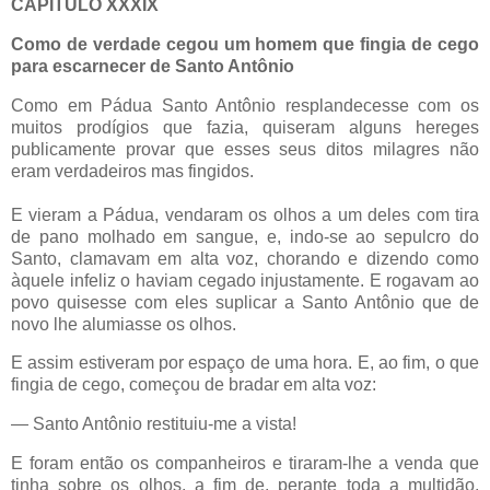
CAPÍTULO XXXIX
Como de verdade cegou um homem que fingia de cego
para escarnecer de Santo Antônio
Como em Pádua Santo Antônio resplandecesse com os
muitos prodígios que fazia, quiseram alguns hereges
publicamente provar que esses seus ditos milagres não
eram verdadeiros mas fingidos.
E vieram a Pádua, vendaram os olhos a um deles com tira
de pano molhado em sangue, e, indo-se ao sepulcro do
Santo, clamavam em alta voz, chorando e dizendo como
àquele infeliz o haviam cegado injustamente. E rogavam ao
povo quisesse com eles suplicar a Santo Antônio que de
novo lhe alumiasse os olhos.
E assim estiveram por espaço de uma hora. E, ao fim, o que
fingia de cego, começou de bradar em alta voz:
— Santo Antônio restituiu-me a vista!
E foram então os companheiros e tiraram-lhe a venda que
tinha sobre os olhos, a fim de, perante toda a multidão,