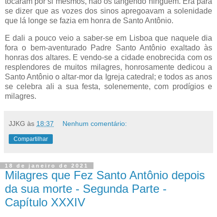
tocaram por si mesmos, não os tangendo ninguém. Era para
se dizer que as vozes dos sinos apregoavam a solenidade
que lá longe se fazia em honra de Santo Antônio.
E dali a pouco veio a saber-se em Lisboa que naquele dia
fora o bem-aventurado Padre Santo Antônio exaltado às
honras dos altares. E vendo-se a cidade enobrecida com os
resplendores de muitos milagres, honrosamente dedicou a
Santo Antônio o altar-mor da Igreja catedral; e todos as anos
se celebra ali a sua festa, solenemente, com prodígios e
milagres.
JJKG
às
18:37
Nenhum comentário:
Compartilhar
18 de janeiro de 2021
Milagres que Fez Santo Antônio depois
da sua morte - Segunda Parte -
Capítulo XXXIV