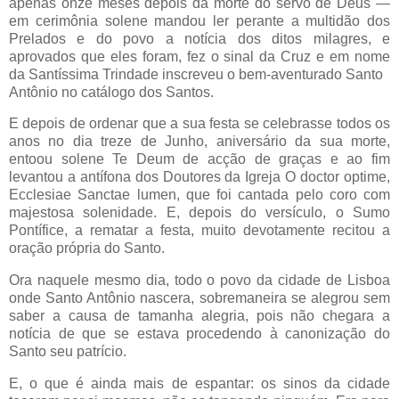
apenas onze meses depois da morte do servo de Deus —
em cerimônia solene mandou ler perante a multidão dos
Prelados e do povo a notícia dos ditos milagres, e
aprovados que eles foram, fez o sinal da Cruz e em nome
da Santíssima Trindade inscreveu o bem-aventurado Santo
Antônio no catálogo dos Santos.
E depois de ordenar que a sua festa se celebrasse todos os
anos no dia treze de Junho, aniversário da sua morte,
entoou solene Te Deum de acção de graças e ao fim
levantou a antífona dos Doutores da Igreja O doctor optime,
Ecclesiae Sanctae lumen, que foi cantada pelo coro com
majestosa solenidade. E, depois do versículo, o Sumo
Pontífice, a rematar a festa, muito devotamente recitou a
oração própria do Santo.
Ora naquele mesmo dia, todo o povo da cidade de Lisboa
onde Santo Antônio nascera, sobremaneira se alegrou sem
saber a causa de tamanha alegria, pois não chegara a
notícia de que se estava procedendo à canonização do
Santo seu patrício.
E, o que é ainda mais de espantar: os sinos da cidade