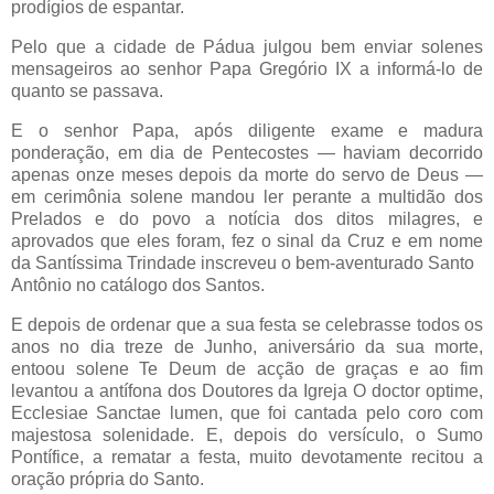
prodígios de espantar.
Pelo que a cidade de Pádua julgou bem enviar solenes
mensageiros ao senhor Papa Gregório IX a informá-lo de
quanto se passava.
E o senhor Papa, após diligente exame e madura
ponderação, em dia de Pentecostes — haviam decorrido
apenas onze meses depois da morte do servo de Deus —
em cerimônia solene mandou ler perante a multidão dos
Prelados e do povo a notícia dos ditos milagres, e
aprovados que eles foram, fez o sinal da Cruz e em nome
da Santíssima Trindade inscreveu o bem-aventurado Santo
Antônio no catálogo dos Santos.
E depois de ordenar que a sua festa se celebrasse todos os
anos no dia treze de Junho, aniversário da sua morte,
entoou solene Te Deum de acção de graças e ao fim
levantou a antífona dos Doutores da Igreja O doctor optime,
Ecclesiae Sanctae lumen, que foi cantada pelo coro com
majestosa solenidade. E, depois do versículo, o Sumo
Pontífice, a rematar a festa, muito devotamente recitou a
oração própria do Santo.