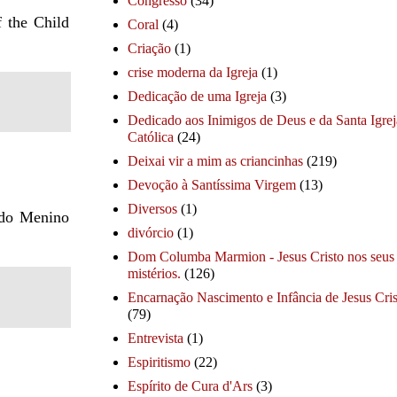
Congresso
(34)
f the Child
Coral
(4)
Criação
(1)
crise moderna da Igreja
(1)
Dedicação de uma Igreja
(3)
Dedicado aos Inimigos de Deus e da Santa Igrej
Católica
(24)
Deixai vir a mim as criancinhas
(219)
Devoção à Santíssima Virgem
(13)
Diversos
(1)
 do Menino
divórcio
(1)
Dom Columba Marmion - Jesus Cristo nos seus
mistérios.
(126)
Encarnação Nascimento e Infância de Jesus Cris
(79)
Entrevista
(1)
Espiritismo
(22)
Espírito de Cura d'Ars
(3)