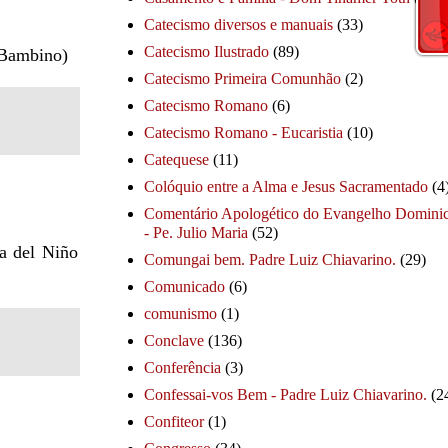
Catecismo diversos e manuais
(33)
Catecismo Ilustrado
(89)
ù Bambino)
Catecismo Primeira Comunhão
(2)
Catecismo Romano
(6)
Catecismo Romano - Eucaristia
(10)
Catequese
(11)
Colóquio entre a Alma e Jesus Sacramentado
(4
Comentário Apologético do Evangelho Dominic
- Pe. Julio Maria
(52)
a del Niño
Comungai bem. Padre Luiz Chiavarino.
(29)
Comunicado
(6)
comunismo
(1)
Conclave
(136)
Conferência
(3)
Confessai-vos Bem - Padre Luiz Chiavarino.
(2
Confiteor
(1)