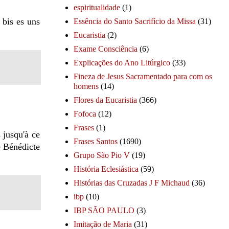
espiritualidade
(1)
 bis es uns
Essência do Santo Sacrifício da Missa
(31)
Eucaristia
(2)
Exame Consciência
(6)
Explicações do Ano Litúrgico
(33)
Fineza de Jesus Sacramentado para com os
homens
(14)
Flores da Eucaristia
(366)
Fofoca
(12)
Frases
(1)
 jusqu'à ce
Frases Santos
(1690)
se Bénédicte
Grupo São Pio V
(19)
História Eclesiástica
(59)
Histórias das Cruzadas J F Michaud
(36)
ibp
(10)
IBP SÃO PAULO
(3)
Imitação de Maria
(31)