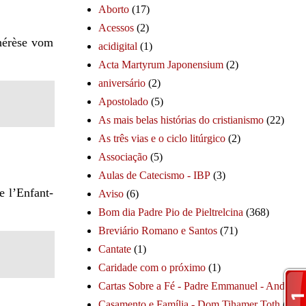
Aborto
(17)
Acessos
(2)
Thérèse vom
acidigital
(1)
Acta Martyrum Japonensium
(2)
aniversário
(2)
Apostolado
(5)
As mais belas histórias do cristianismo
(22)
As três vias e o ciclo litúrgico
(2)
Associação
(5)
Aulas de Catecismo - IBP
(3)
e l’Enfant-
Aviso
(6)
Bom dia Padre Pio de Pieltrelcina
(368)
Breviário Romano e Santos
(71)
Cantate
(1)
Caridade com o próximo
(1)
Cartas Sobre a Fé - Padre Emmanuel - André
(1
Casamento e Família - Dom Tihamer Toth
(115)