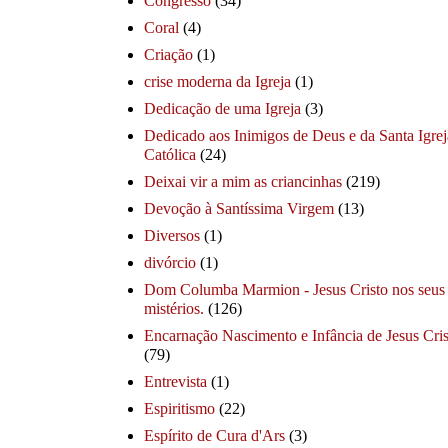
Congresso
(34)
Coral
(4)
Criação
(1)
crise moderna da Igreja
(1)
Dedicação de uma Igreja
(3)
Dedicado aos Inimigos de Deus e da Santa Igrej
Católica
(24)
Deixai vir a mim as criancinhas
(219)
Devoção à Santíssima Virgem
(13)
Diversos
(1)
divórcio
(1)
Dom Columba Marmion - Jesus Cristo nos seus
mistérios.
(126)
Encarnação Nascimento e Infância de Jesus Cris
(79)
Entrevista
(1)
Espiritismo
(22)
Espírito de Cura d'Ars
(3)