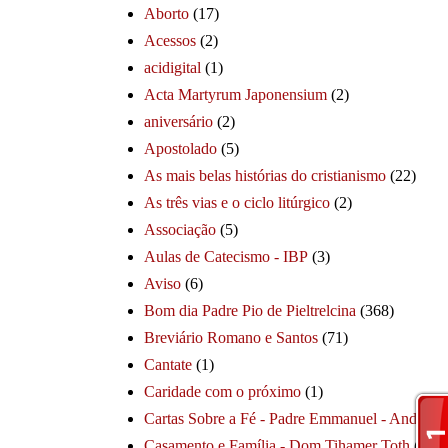
Aborto
(17)
Acessos
(2)
acidigital
(1)
Acta Martyrum Japonensium
(2)
aniversário
(2)
Apostolado
(5)
As mais belas histórias do cristianismo
(22)
As três vias e o ciclo litúrgico
(2)
Associação
(5)
Aulas de Catecismo - IBP
(3)
Aviso
(6)
Bom dia Padre Pio de Pieltrelcina
(368)
Breviário Romano e Santos
(71)
Cantate
(1)
Caridade com o próximo
(1)
Cartas Sobre a Fé - Padre Emmanuel - André
(1
Casamento e Família - Dom Tihamer Toth
(115)