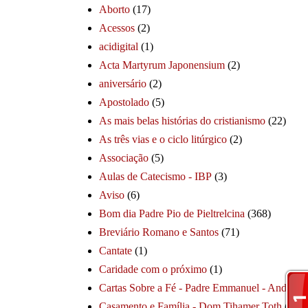
Aborto
(17)
Acessos
(2)
acidigital
(1)
Acta Martyrum Japonensium
(2)
aniversário
(2)
Apostolado
(5)
As mais belas histórias do cristianismo
(22)
As três vias e o ciclo litúrgico
(2)
Associação
(5)
Aulas de Catecismo - IBP
(3)
Aviso
(6)
Bom dia Padre Pio de Pieltrelcina
(368)
Breviário Romano e Santos
(71)
Cantate
(1)
Caridade com o próximo
(1)
Cartas Sobre a Fé - Padre Emmanuel - André
(1
Casamento e Família - Dom Tihamer Toth
(115)