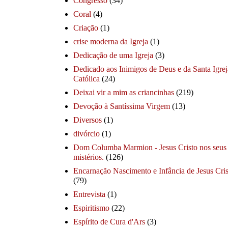
Congresso
(34)
Coral
(4)
Criação
(1)
crise moderna da Igreja
(1)
Dedicação de uma Igreja
(3)
Dedicado aos Inimigos de Deus e da Santa Igrej
Católica
(24)
Deixai vir a mim as criancinhas
(219)
Devoção à Santíssima Virgem
(13)
Diversos
(1)
divórcio
(1)
Dom Columba Marmion - Jesus Cristo nos seus
mistérios.
(126)
Encarnação Nascimento e Infância de Jesus Cris
(79)
Entrevista
(1)
Espiritismo
(22)
Espírito de Cura d'Ars
(3)