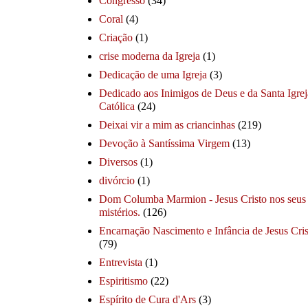
Congresso
(34)
Coral
(4)
Criação
(1)
crise moderna da Igreja
(1)
Dedicação de uma Igreja
(3)
Dedicado aos Inimigos de Deus e da Santa Igrej
Católica
(24)
Deixai vir a mim as criancinhas
(219)
Devoção à Santíssima Virgem
(13)
Diversos
(1)
divórcio
(1)
Dom Columba Marmion - Jesus Cristo nos seus
mistérios.
(126)
Encarnação Nascimento e Infância de Jesus Cris
(79)
Entrevista
(1)
Espiritismo
(22)
Espírito de Cura d'Ars
(3)