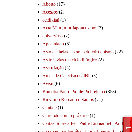
Aborto
(17)
Acessos
(2)
acidigital
(1)
Acta Martyrum Japonensium
(2)
aniversário
(2)
Apostolado
(5)
As mais belas histórias do cristianismo
(22)
As três vias e o ciclo litúrgico
(2)
Associação
(5)
Aulas de Catecismo - IBP
(3)
Aviso
(6)
Bom dia Padre Pio de Pieltrelcina
(368)
Breviário Romano e Santos
(71)
Cantate
(1)
Caridade com o próximo
(1)
Cartas Sobre a Fé - Padre Emmanuel - André
(1
Casamento e Família - Dom Tihamer Toth
(115)