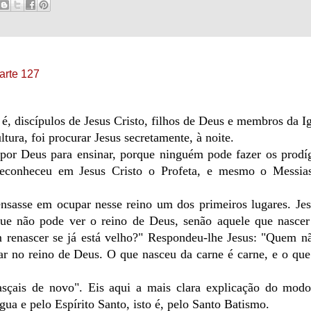
Parte 127
é, discípulos de Jesus Cristo, filhos de Deus e membros da Ig
ura, foi procurar Jesus secretamente, à noite.
 por Deus para ensinar, porque ninguém pode fazer os prodí
reconheceu em Jesus Cristo o Profeta, e mesmo o Messia
sasse em ocupar nesse reino um dos primeiros lugares. Jes
ue não pode ver o reino de Deus, senão aquele que nascer
enascer se já está velho?" Respondeu-lhe Jesus: "Quem nã
ar no reino de Deus. O que nasceu da carne é carne, e o qu
nasçais de novo". Eis aqui a mais clara explicação do modo
gua e pelo Espírito Santo, isto é, pelo Santo Batismo.