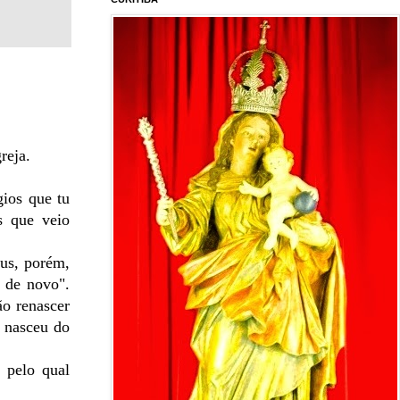
reja.
gios que tu
s que veio
us, porém,
 de novo".
o renascer
e nasceu do
 pelo qual