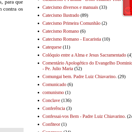
s, para que
Catecismo diversos e manuais
(33)
m contra os
Catecismo Ilustrado
(89)
Catecismo Primeira Comunhão
(2)
Catecismo Romano
(6)
Catecismo Romano - Eucaristia
(10)
Catequese
(11)
Colóquio entre a Alma e Jesus Sacramentado
(4
Comentário Apologético do Evangelho Dominic
- Pe. Julio Maria
(52)
Comungai bem. Padre Luiz Chiavarino.
(29)
Comunicado
(6)
comunismo
(1)
Conclave
(136)
Conferência
(3)
Confessai-vos Bem - Padre Luiz Chiavarino.
(2
Confiteor
(1)