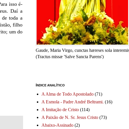
ara isso é-
Deus. Daí a
 de toda a
stão, filho
rito; um do
Gaude, Maria Virgo, cunctas hæreses sola interemis
(Tractus missæ 'Salve Sancta Parens')
ÍNDICE ANALÍTICO
A Alma de Todo Apostolado
(71)
A Esmola - Padre André Beltrami.
(16)
A Imitação de Cristo
(114)
A Paixão de N. Sr. Jesus Cristo
(73)
Abaixo-Assinado
(2)