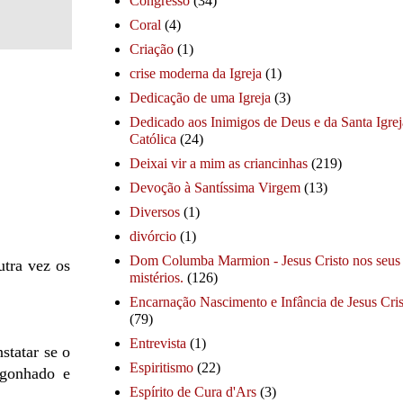
Congresso
(34)
Coral
(4)
Criação
(1)
crise moderna da Igreja
(1)
Dedicação de uma Igreja
(3)
Dedicado aos Inimigos de Deus e da Santa Igrej
Católica
(24)
Deixai vir a mim as criancinhas
(219)
Devoção à Santíssima Virgem
(13)
Diversos
(1)
divórcio
(1)
Dom Columba Marmion - Jesus Cristo nos seus
utra vez os
mistérios.
(126)
Encarnação Nascimento e Infância de Jesus Cris
(79)
Entrevista
(1)
statar se o
Espiritismo
(22)
rgonhado e
Espírito de Cura d'Ars
(3)