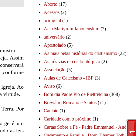
Aborto
(17)
Acessos
(2)
acidigital
(1)
Acta Martyrum Japonensium
(2)
aniversário
(2)
Apostolado
(5)
inistro.
As mais belas histórias do cristianismo
(22)
reja. Assim
As três vias e o ciclo litúrgico
(2)
conservará
Associação
(5)
er conforme
Aulas de Catecismo - IBP
(3)
Aviso
(6)
 Igreja. Ao
a virtude.
Bom dia Padre Pio de Pieltrelcina
(368)
Breviário Romano e Santos
(71)
 Terra. Por
Cantate
(1)
Caridade com o próximo
(1)
 Jorge é um
Cartas Sobre a Fé - Padre Emmanuel - André
(1
ndo as leis
Casamento e Família - Dom Tihamer Toth
(115)