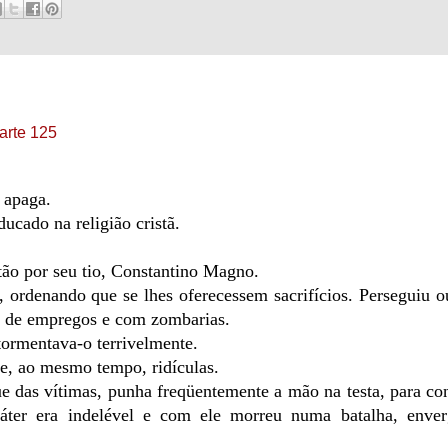
Parte 125
e apaga.
ucado na religião cristã.
stão por seu tio, Constantino Magno.
 ordenando que se lhes oferecessem sacrifícios. Perseguiu o
ão de empregos e com zombarias.
atormentava-o terrivelmente.
 e, ao mesmo tempo, ridículas.
 das vítimas, punha freqüentemente a mão na testa, para con
ráter era indelével e com ele morreu numa batalha, enve