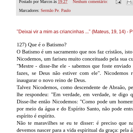
Postado por
Marcos
às
19:27
Nenhum comentário:
Marcadores:
Sermão Pe. Paulo
"Deixai vir a mim as criancinhas ..." (Mateus, 19, 14) - 
127) Que é o Batismo?
O Batismo é um sacramento que nos faz cristãos, isto 
Nicodemos, um fariseu muito conceituado pela sua cult
"Mestre - disse-lhe ele - sabemos que foste enviado
fazes, se Deus não estiver com ele". Nicodemos 
inaugurar o novo reino de Deus.
Talvez Nicodemos, como descendente de Abraão, pen
lhe respondeu: "Em verdade, em verdade, te digo q
Disse-lhe então Nicodemos: "Como pode um homem r
por meio da água e do Espírito Santo, não pode entr
espírito é espírito.
Não te maravilhes se eu te disser: é preciso que 
devemos nascer para a vida espiritual da graça: pela á