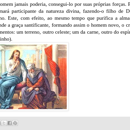
homem jamais poderia, consegui-lo por suas próprias forças. P
rnará participante da natureza divina, fazendo-o filho de 
mo. Este, com efeito, ao mesmo tempo que purifica a alma
unde a graça santificante, formando assim o homem novo, o cri
imentos: um terreno, outro celeste; um da carne, outro do espí
inho).