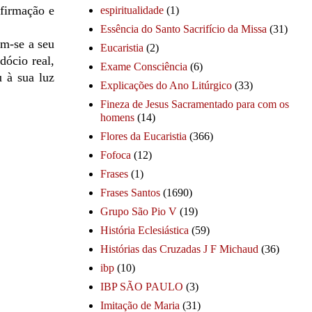
firmação e
espiritualidade
(1)
Essência do Santo Sacrifício da Missa
(31)
am-se a seu
Eucaristia
(2)
dócio real,
Exame Consciência
(6)
 à sua luz
Explicações do Ano Litúrgico
(33)
Fineza de Jesus Sacramentado para com os
homens
(14)
Flores da Eucaristia
(366)
Fofoca
(12)
Frases
(1)
Frases Santos
(1690)
Grupo São Pio V
(19)
História Eclesiástica
(59)
Histórias das Cruzadas J F Michaud
(36)
ibp
(10)
IBP SÃO PAULO
(3)
Imitação de Maria
(31)