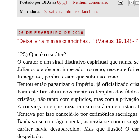
Postado por
JJKG
às
08:14
Nenhum comentário:
Marcadores:
Deixai vir a mim as criancinhas
26 DE FEVEREIRO DE 2010
"Deixai vir a mim as criancinhas ..." (Mateus, 19, 14) - 
125) Que é o caráter?
O caráter é um sinal distintivo espiritual que nunca s
Juliano, o apóstata, imperador romano, nasceu e foi ed
Renegou-a, porém, assim que subiu ao trono.
Tentou então paganizar o Império, já oficializado cri
Para este fim abriu novamente os templos dos ídolos,
cristãos, não tanto com suplícios, mas com a privaç
A convicção de que trazia em si o caráter de cristão 
Tentava por isso cancelá-lo por cerimônias sacrílegas
Banhava-se com água benta, aspergia-se com o sangue
caráter havia desaparecido. Mas que ilusão! O ca
despeitado.