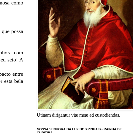
umosa como
 que possa
enhora com
seu seio! A
pacto entre
r esta bela
Utinam dirigantur viæ meæ ad custodiendas.
NOSSA SENHORA DA LUZ DOS PINHAIS - RAINHA DE
CURITIBA