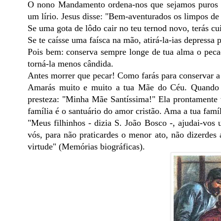
O nono Mandamento ordena-nos que sejamos puros d
um lírio. Jesus disse: "Bem-aventurados os limpos de
Se uma gota de lôdo cair no teu ternod novo, terás c
Se te caísse uma faísca na mão, atirá-la-ias depressa 
Pois bem: conserva sempre longe de tua alma o pec
torná-la menos cândida.
Antes morrer que pecar! Como farás para conservar a
Amarás muito e muito a tua Mãe do Céu. Quando o
presteza: "Minha Mãe Santíssima!" Ela prontamente v
família é o santuário do amor cristão. Ama a tua famí
"Meus filhinhos - dizia S. João Bosco -, ajudai-vos 
vós, para não praticardes o menor ato, não dizerdes 
virtude" (Memórias biográficas).