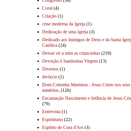
Congresso
(34)
Coral
(4)
Criação
(1)
crise moderna da Igreja
(1)
Dedicação de uma Igreja
(3)
Dedicado aos Inimigos de Deus e da Santa Igrej
Católica
(24)
Deixai vir a mim as criancinhas
(219)
Devoção à Santíssima Virgem
(13)
Diversos
(1)
divórcio
(1)
Dom Columba Marmion - Jesus Cristo nos seus
mistérios.
(126)
Encarnação Nascimento e Infância de Jesus Cris
(79)
Entrevista
(1)
Espiritismo
(22)
Espírito de Cura d'Ars
(3)