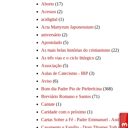
Aborto
(17)
Acessos
(2)
acidigital
(1)
Acta Martyrum Japonensium
(2)
aniversário
(2)
Apostolado
(5)
As mais belas histórias do cristianismo
(22)
As três vias e o ciclo litúrgico
(2)
Associação
(5)
Aulas de Catecismo - IBP
(3)
Aviso
(6)
Bom dia Padre Pio de Pieltrelcina
(368)
Breviário Romano e Santos
(71)
Cantate
(1)
Caridade com o próximo
(1)
Cartas Sobre a Fé - Padre Emmanuel - André
(1
Casamento e Família - Dom Tihamer Toth
(115)