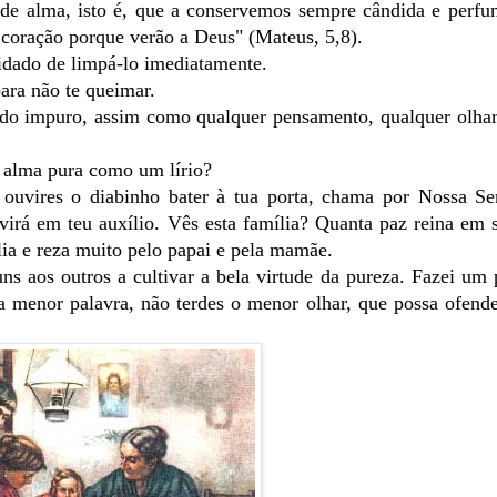
e alma, isto é, que a conservemos sempre cândida e perf
 coração porque verão a Deus" (Mateus, 5,8).
uidado de limpá-lo imediatamente.
para não te queimar.
ado impuro, assim como qualquer pensamento, qualquer olhar
 alma pura como um lírio?
uvires o diabinho bater à tua porta, chama por Nossa S
irá em teu auxílio. Vês esta família? Quanta paz reina em 
lia e reza muito pelo papai e pela mamãe.
uns aos outros a cultivar a bela virtude da pureza. Fazei um 
a menor palavra, não terdes o menor olhar, que possa ofende