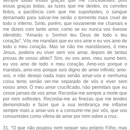
sempre todas essas graças que me concedestes, pois
essas graças todas, as luzes que me destes, os convites
feitos, a paciência com que me suportastes, o sangue
derramado para salvar-me serão o tormento mais cruel de
todo o inferno. Sinto, porém, que novamente me chamais e
me dizeis com tanto amor, como se eu nunca vos tivesse
ofendido: “Amarás o Senhor teu Deus de todo o teu
coração”. Vós me mandais que eu vos ame e eu vos amo de
todo o meu coração. Mas se não mo mandásseis, ó meu
Jesus, poderia eu viver sem vos amar, depois de tantas
provas de vosso afeto? Sim, eu vos amo, meu sumo bem,
eu vos amo de todo o meu coração. Amo-vos porque o
mandais, amo-vos porque sois digno de amor infinito; amo-
vos, e não desejo nada mais senão amar-vos e nenhuma
coisa temo senão ver-me separado de vós e viver sem
vosso amor. Ó meu amor crucificado, não permitais que eu
cesse jamais de vos amar. Recordai-me sempre a morte que
por mim sofrestes. Recordai-me as finezas que me tendes
demonstrado e fazei que a sua lembrança me inflame
sempre mais a amar-vos e a consumir-me por vós, que vos
consumistes como vítima de amor por mim sobre a cruz.
31. “O que não poupou nem sequer seu próprio Filho, mas