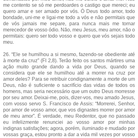
me contento se só me perdoardes o castigo que mereci; eu
quero amar e ser amado por vós. Ó Deus todo amor, todo
bondade, uni-me e ligai-me todo a vós e não permitais que
de vós jamais me separe, para nunca mais me tornar
merecedor de vosso ódio. Não, meu Jesus, meu amor, não o
permitais: quero ser todo vosso e quero que vós sejais todo
meu.
26. “Ele se humilhou a si mesmo, fazendo-se obediente até
à morte da cruz” (Fl 2,8). Terão feito os santos mártires uma
ação muito grande dando a vida por Deus, quando se
considera que ele se humilhou até a morrer na cruz por
amor deles? Para se retribuir condignamente a morte de um
Deus, não é suficiente o sacrifício das vidas de todos os
homens, mas seria necessário que um outro Deus morresse
por seu amor. Deixai-me, pois, dizer-vos, meu amado Jesus,
com vosso servo S. Francisco de Assis: “Morrerei, Senhor,
por amor de vosso amor, que vos dignastes morrer por amor
de meu amor”. É verdade, meu Redentor, que no passado
eu infelizmente renunciei ao vosso amor por minhas
indignas satisfações; agora, porém, iluminado e mudado por
vossas graça, estou pronto a dar a vida mil vezes por vosso