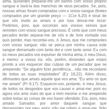
alma, quisestes preparar-lhe um banho com vosso próprio
sangue e lavá-la das manchas de seus pecados. Se, pois,
nossas almas foram compradas com o vosso sangue (fostes
comprados por um grande preço — 1Cor 6,20) é sinal de
que vós muito as amais e por isso deixai-me rezar:
Pedimos, pois, que socorrais aos vossos servos que
remistes com vosso sangue precioso. É certo que com meus
pecados tentei separar-me de vós e de livre vontade vos
quis perder, mas recordai-vos, ó Jesus, que me comprastes
com vosso sangue: não se perca por minha causa este
sangue derramado com tanta dor e com tanto amor. Eu com
os meus pecados vos expulsei de minha alma, ó meu Deus,
e mereci a vossa ira; vós, porém, dissestes que estais
pronto a vos esquecer das culpas de um pecador que se
arrepende: “Se alguém fizer penitência... não me recordarei
de todas as suas iniqüidades” (Ez 18,22). Além disso,
afirmastes que amais aquele que vos ama: “Eu amo os que
me amam” (Pr 8,17). Esquecei-vos, portanto, ó meu Jesus,
de todos os desgostos que vos causei e amai-me; pois eu
agora vos amo mais do que a mim mesmo e me arrependo
sobre todas as coisas de vos haver ofendido. Eia, pois, meu
amado Salvador, por amor daquele sangue que
derramastes por meu amor, não me odieis e amai-me. Não