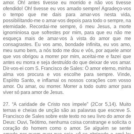
amor. Oh! antes tivesse eu morrido e não vos tivesse
ofendido! Oh! tivesse eu vos amado sempre! Agradeço-vos
o tempo que me dais para amar-vos nesta vida,
possibilitando-me o amar-vos depois para todo o sempre, na
eternidade. Recordai-me sempre, ó meu Jesus, a morte
ignominiosa que sofrestes por mim, para que eu não me
esqueça mais de amar-vos à vista do amor que me
consagrastes. Eu vos amo, bondade infinita, eu vos amo,
meu sumo bem, a nós todo me dou e vós, por aquele amor
que vos obrigou a morrer por mim, aceitai-me e fazei que
antes eu morra e seja destruído do que deixar de vos amar.
Dir-vos-ei com S. Francisco de Sales: Ó amor eterno, minha
alma vos procura e vos escolhe para sempre. Vinde,
Espírito Santo, e inflamai os nossos corações com vosso
amor. Ou amar, ou morrer. Morrer a todo outro amor para
viver só para amor de Jesus.
27. “A caridade de Cristo nos impele” (2Cor 5,14). Muito
ternas e cheias de unção são as palavras que escreve S.
Francisco de Sales sobre este texto no seu livro do amor de
Deus: Ouvi, Teótimo, nenhuma coisa constrange e solicita o
coração do homem como o amor. Se alguém se sente