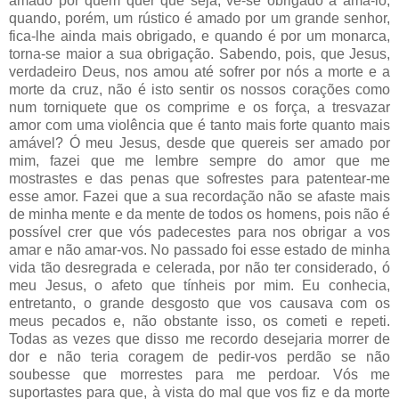
amado por quem quer que seja, vê-se obrigado a amá-lo;
quando, porém, um rústico é amado por um grande senhor,
fica-lhe ainda mais obrigado, e quando é por um monarca,
torna-se maior a sua obrigação. Sabendo, pois, que Jesus,
verdadeiro Deus, nos amou até sofrer por nós a morte e a
morte da cruz, não é isto sentir os nossos corações como
num torniquete que os comprime e os força, a tresvazar
amor com uma violência que é tanto mais forte quanto mais
amável? Ó meu Jesus, desde que quereis ser amado por
mim, fazei que me lembre sempre do amor que me
mostrastes e das penas que sofrestes para patentear-me
esse amor. Fazei que a sua recordação não se afaste mais
de minha mente e da mente de todos os homens, pois não é
possível crer que vós padecestes para nos obrigar a vos
amar e não amar-vos. No passado foi esse estado de minha
vida tão desregrada e celerada, por não ter considerado, ó
meu Jesus, o afeto que tínheis por mim. Eu conhecia,
entretanto, o grande desgosto que vos causava com os
meus pecados e, não obstante isso, os cometi e repeti.
Todas as vezes que disso me recordo desejaria morrer de
dor e não teria coragem de pedir-vos perdão se não
soubesse que morrestes para me perdoar. Vós me
suportastes para que, à vista do mal que vos fiz e da morte