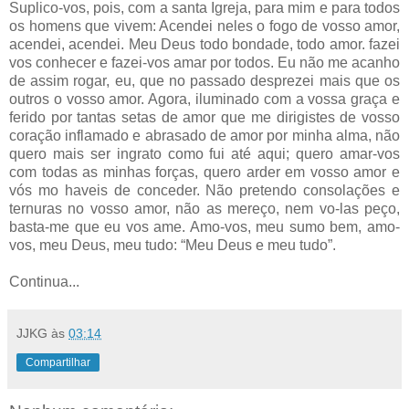
Suplico-vos, pois, com a santa Igreja, para mim e para todos
os homens que vivem: Acendei neles o fogo de vosso amor,
acendei, acendei. Meu Deus todo bondade, todo amor. fazei
vos conhecer e fazei-vos amar por todos. Eu não me acanho
de assim rogar, eu, que no passado desprezei mais que os
outros o vosso amor. Agora, iluminado com a vossa graça e
ferido por tantas setas de amor que me dirigistes de vosso
coração inflamado e abrasado de amor por minha alma, não
quero mais ser ingrato como fui até aqui; quero amar-vos
com todas as minhas forças, quero arder em vosso amor e
vós mo haveis de conceder. Não pretendo consolações e
ternuras no vosso amor, não as mereço, nem vo-las peço,
basta-me que eu vos ame. Amo-vos, meu sumo bem, amo-
vos, meu Deus, meu tudo: “Meu Deus e meu tudo”.
Continua...
JJKG
às
03:14
Compartilhar