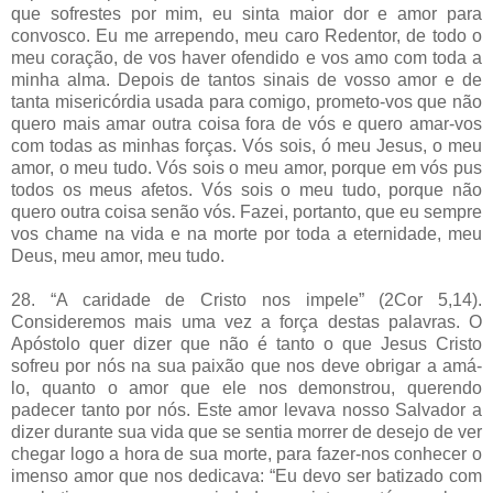
que sofrestes por mim, eu sinta maior dor e amor para
convosco. Eu me arrependo, meu caro Redentor, de todo o
meu coração, de vos haver ofendido e vos amo com toda a
minha alma. Depois de tantos sinais de vosso amor e de
tanta misericórdia usada para comigo, prometo-vos que não
quero mais amar outra coisa fora de vós e quero amar-vos
com todas as minhas forças. Vós sois, ó meu Jesus, o meu
amor, o meu tudo. Vós sois o meu amor, porque em vós pus
todos os meus afetos. Vós sois o meu tudo, porque não
quero outra coisa senão vós. Fazei, portanto, que eu sempre
vos chame na vida e na morte por toda a eternidade, meu
Deus, meu amor, meu tudo.
28. “A caridade de Cristo nos impele” (2Cor 5,14).
Consideremos mais uma vez a força destas palavras. O
Apóstolo quer dizer que não é tanto o que Jesus Cristo
sofreu por nós na sua paixão que nos deve obrigar a amá-
lo, quanto o amor que ele nos demonstrou, querendo
padecer tanto por nós. Este amor levava nosso Salvador a
dizer durante sua vida que se sentia morrer de desejo de ver
chegar logo a hora de sua morte, para fazer-nos conhecer o
imenso amor que nos dedicava: “Eu devo ser batizado com