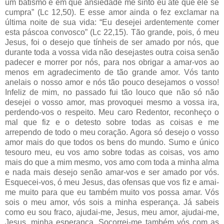
um batismo e em que ansiedade me sinto eu até que ele se
cumpra” (Lc 12,50). E esse amor ainda o fez exclamar na
última noite de sua vida: “Eu desejei ardentemente comer
esta páscoa convosco” (Lc 22,15). Tão grande, pois, ó meu
Jesus, foi o desejo que tínheis de ser amado por nós, que
durante toda a vossa vida não desejastes outra coisa senão
padecer e morrer por nós, para nos obrigar a amar-vos ao
menos em agradecimento de tão grande amor. Vós tanto
anelais o nosso amor e nós tão pouco desejamos o vosso!
Infeliz de mim, no passado fui tão louco que não só não
desejei o vosso amor, mas provoquei mesmo a vossa ira,
perdendo-vos o respeito. Meu caro Redentor, reconheço o
mal que fiz e o detesto sobre todas as coisas e me
arrependo de todo o meu coração. Agora só desejo o vosso
amor mais do que todos os bens do mundo. Sumo e único
tesouro meu, eu vos amo sobre todas as coisas, vos amo
mais do que a mim mesmo, vos amo com toda a minha alma
e nada mais desejo senão amar-vos e ser amado por vós.
Esquecei-vos, ó meu Jesus, das ofensas que vos fiz e amai-
me muito para que eu também muito vos possa amar. Vós
sois o meu amor, vós sois a minha esperança. Já sabeis
como eu sou fraco, ajudai-me, Jesus, meu amor, ajudai-me,
Jesus, minha esperança. Socorrei-me também vós com as