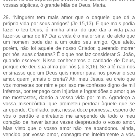
vossas súplicas, ó grande Mãe de Deus, Maria.
29. “Ninguém tem mais amor que o daquele que dá a
própria vida por seus amigos” (Jo 15,13). E que mais podia
fazer o teu Deus, ó minha alma, do que dar a vida para
fazer-se amar de ti? Dar a vida é o maior sinal de afeto que
um homem pode dar a um outro seu amigo. Que afeto,
porém, não foi aquele de nosso Criador, querendo morrer
por nós, suas criaturas? É o que nos faz considerar S. João,
quando escreve: Nisso conhecemos a caridade de Deus,
porque ele deu sua alma por nós (Jo 3,16). Se a fé não nos
ensinasse que um Deus quis morrer para nos provar o seu
amor, quem jamais o creria? Ah, meu Jesus, eu creio que
vós morrestes por mim e por isso me confesso digno de mil
infernos, por ter pago com injúrias e ingratidões o amor que
me mostrastes, dando a vossa vida por mim. Agradeço a
vossa misericórdia, que prometeu perdoar àquele que se
arrepende. Confiado, pois, nessa doce promessa. espero de
vós o perdão e entretanto me arrependo de todo o meu
coração de haver tantas vezes desprezado o vosso amor.
Mas visto que o vosso amor não me abandonou ainda,
vencido por vosso amor, consagro-me inteiramente a vós.