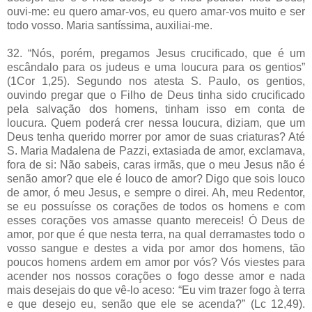
ouvi-me: eu quero amar-vos, eu quero amar-vos muito e ser
todo vosso. Maria santíssima, auxiliai-me.
32. “Nós, porém, pregamos Jesus crucificado, que é um
escândalo para os judeus e uma loucura para os gentios”
(1Cor 1,25). Segundo nos atesta S. Paulo, os gentios,
ouvindo pregar que o Filho de Deus tinha sido crucificado
pela salvação dos homens, tinham isso em conta de
loucura. Quem poderá crer nessa loucura, diziam, que um
Deus tenha querido morrer por amor de suas criaturas? Até
S. Maria Madalena de Pazzi, extasiada de amor, exclamava,
fora de si: Não sabeis, caras irmãs, que o meu Jesus não é
senão amor? que ele é louco de amor? Digo que sois louco
de amor, ó meu Jesus, e sempre o direi. Ah, meu Redentor,
se eu possuísse os corações de todos os homens e com
esses corações vos amasse quanto mereceis! Ó Deus de
amor, por que é que nesta terra, na qual derramastes todo o
vosso sangue e destes a vida por amor dos homens, tão
poucos homens ardem em amor por vós? Vós viestes para
acender nos nossos corações o fogo desse amor e nada
mais desejais do que vê-lo aceso: “Eu vim trazer fogo à terra
e que desejo eu, senão que ele se acenda?” (Lc 12,49).