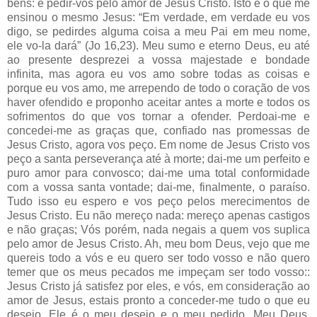
bens: é pedir-vos pelo amor de Jesus Cristo. Isto é o que me
ensinou o mesmo Jesus: “Em verdade, em verdade eu vos
digo, se pedirdes alguma coisa a meu Pai em meu nome,
ele vo-la dará” (Jo 16,23). Meu sumo e eterno Deus, eu até
ao presente desprezei a vossa majestade e bondade
infinita, mas agora eu vos amo sobre todas as coisas e
porque eu vos amo, me arrependo de todo o coração de vos
haver ofendido e proponho aceitar antes a morte e todos os
sofrimentos do que vos tornar a ofender. Perdoai-me e
concedei-me as graças que, confiado nas promessas de
Jesus Cristo, agora vos peço. Em nome de Jesus Cristo vos
peço a santa perseverança até à morte; dai-me um perfeito e
puro amor para convosco; dai-me uma total conformidade
com a vossa santa vontade; dai-me, finalmente, o paraíso.
Tudo isso eu espero e vos peço pelos merecimentos de
Jesus Cristo. Eu não mereço nada: mereço apenas castigos
e não graças; Vós porém, nada negais a quem vos suplica
pelo amor de Jesus Cristo. Ah, meu bom Deus, vejo que me
quereis todo a vós e eu quero ser todo vosso e não quero
temer que os meus pecados me impeçam ser todo vosso::
Jesus Cristo já satisfez por eles, e vós, em consideração ao
amor de Jesus, estais pronto a conceder-me tudo o que eu
desejo. Ele é o meu desejo e o meu pedido. Meu Deus,