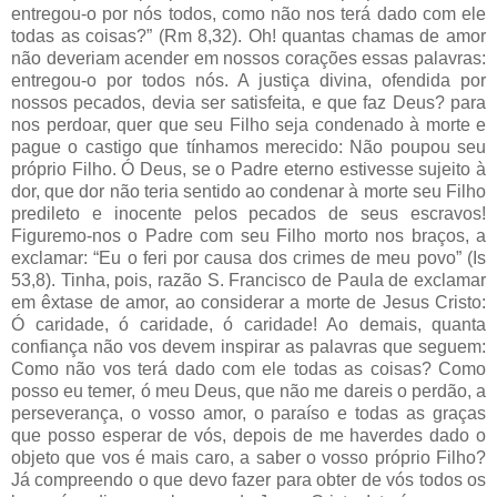
entregou-o por nós todos, como não nos terá dado com ele
todas as coisas?” (Rm 8,32). Oh! quantas chamas de amor
não deveriam acender em nossos corações essas palavras:
entregou-o por todos nós. A justiça divina, ofendida por
nossos pecados, devia ser satisfeita, e que faz Deus? para
nos perdoar, quer que seu Filho seja condenado à morte e
pague o castigo que tínhamos merecido: Não poupou seu
próprio Filho. Ó Deus, se o Padre eterno estivesse sujeito à
dor, que dor não teria sentido ao condenar à morte seu Filho
predileto e inocente pelos pecados de seus escravos!
Figuremo-nos o Padre com seu Filho morto nos braços, a
exclamar: “Eu o feri por causa dos crimes de meu povo” (Is
53,8). Tinha, pois, razão S. Francisco de Paula de exclamar
em êxtase de amor, ao considerar a morte de Jesus Cristo:
Ó caridade, ó caridade, ó caridade! Ao demais, quanta
confiança não vos devem inspirar as palavras que seguem:
Como não vos terá dado com ele todas as coisas? Como
posso eu temer, ó meu Deus, que não me dareis o perdão, a
perseverança, o vosso amor, o paraíso e todas as graças
que posso esperar de vós, depois de me haverdes dado o
objeto que vos é mais caro, a saber o vosso próprio Filho?
Já compreendo o que devo fazer para obter de vós todos os