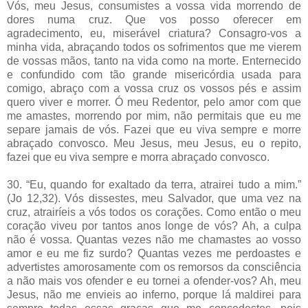
Vós, meu Jesus, consumistes a vossa vida morrendo de
dores numa cruz. Que vos posso oferecer em
agradecimento, eu, miserável criatura? Consagro-vos a
minha vida, abraçando todos os sofrimentos que me vierem
de vossas mãos, tanto na vida como na morte. Enternecido
e confundido com tão grande misericórdia usada para
comigo, abraço com a vossa cruz os vossos pés e assim
quero viver e morrer. Ó meu Redentor, pelo amor com que
me amastes, morrendo por mim, não permitais que eu me
separe jamais de vós. Fazei que eu viva sempre e morre
abraçado convosco. Meu Jesus, meu Jesus, eu o repito,
fazei que eu viva sempre e morra abraçado convosco.
30. “Eu, quando for exaltado da terra, atrairei tudo a mim.”
(Jo 12,32). Vós dissestes, meu Salvador, que uma vez na
cruz, atrairíeis a vós todos os corações. Como então o meu
coração viveu por tantos anos longe de vós? Ah, a culpa
não é vossa. Quantas vezes não me chamastes ao vosso
amor e eu me fiz surdo? Quantas vezes me perdoastes e
advertistes amorosamente com os remorsos da consciência
a não mais vos ofender e eu tornei a ofender-vos? Ah, meu
Jesus, não me envieis ao inferno, porque lá maldirei para