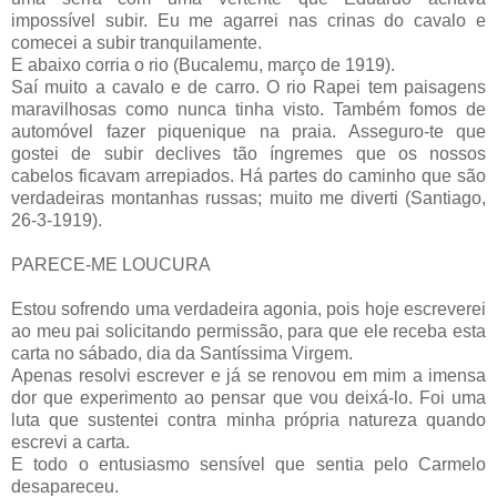
impossível subir. Eu me agarrei nas crinas do cavalo e
comecei a subir tranquilamente.
E abaixo corria o rio (Bucalemu, março de 1919).
Saí muito a cavalo e de carro. O rio Rapei tem paisagens
maravilhosas como nunca tinha visto. Também fomos de
automóvel fazer piquenique na praia. Asseguro-te que
gostei de subir de­clives tão íngremes que os nossos
cabelos ficavam arrepiados. Há partes do caminho que são
verdadeiras montanhas russas; muito me diverti (Santiago,
26-3-1919).
PARECE-ME LOUCURA
Estou sofrendo uma verdadeira agonia, pois hoje escreverei
ao meu pai solicitando permissão, para que ele receba esta
carta no sábado, dia da Santíssima Virgem.
Apenas resolvi escrever e já se renovou em mim a imensa
dor que experimento ao pensar que vou deixá-lo. Foi uma
luta que sustentei contra minha própria natureza quando
escrevi a carta.
E todo o entusiasmo sensível que sentia pelo Carmelo
desapareceu.