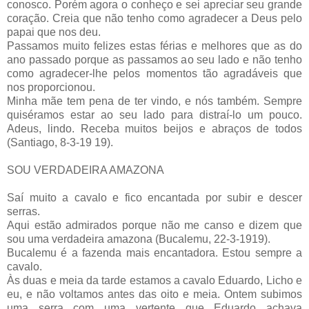
conosco. Porém agora o conheço e sei apreciar seu grande
coração. Creia que não tenho como agradecer a Deus pelo
papai que nos deu.
Passamos muito felizes estas férias e melhores que as do
ano passado porque as passamos ao seu lado e não tenho
como agradecer-lhe pelos momentos tão agradáveis que
nos proporcionou.
Minha mãe tem pena de ter vindo, e nós também. Sempre
quiséramos estar ao seu lado para distraí-lo um pouco.
Adeus, lindo. Receba muitos beijos e abraços de todos
(Santiago, 8-3-19 19).
SOU VERDADEIRA AMAZONA
Saí muito a cavalo e fico encantada por subir e descer
serras.
Aqui estão admirados porque não me canso e dizem que
sou uma verdadeira amazona (Bucalemu, 22-3-1919).
Bucalemu é a fazenda mais encantadora. Estou sempre a
cavalo.
Às duas e meia da tarde estamos a cavalo Eduardo, Licho e
eu, e não voltamos antes das oito e meia. Ontem subimos
uma serra com uma vertente que Eduardo achava