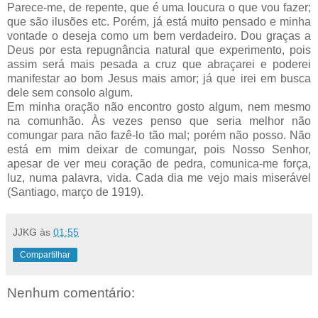
Parece-me, de repente, que é uma loucura o que vou fazer;
que são ilusões etc. Porém, já está muito pensado e minha
vontade o deseja como um bem verdadeiro. Dou graças a
Deus por esta re­pugnância natural que experimento, pois
assim será mais pesada a cruz que abraçarei e poderei
manifestar ao bom Jesus mais amor; já que irei em busca
dele sem consolo algum.
Em minha oração não encontro gosto algum, nem mesmo
na comunhão. Às vezes penso que seria melhor não
comungar para não fazê-lo tão mal; porém não posso. Não
está em mim deixar de comungar, pois Nosso Senhor,
apesar de ver meu coração de pedra, comunica-me força,
luz, numa palavra, vida. Cada dia me vejo mais miserável
(Santiago, março de 1919).
JJKG
às
01:55
Compartilhar
Nenhum comentário: