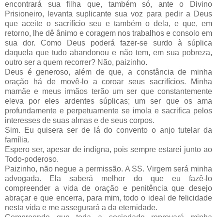
encontrará sua filha que, também só, ante o Divino
Prisioneiro, levanta suplicante sua voz para pedir a Deus
que aceite o sacrifício seu e também o dela, e que, em
retorno, lhe dê ânimo e coragem nos trabalhos e consolo em
sua dor. Como Deus poderá fazer-se surdo à súplica
daquela que tudo abandonou e não tem, em sua pobreza,
outro ser a quem recorrer? Não, paizinho.
Deus é generoso, além de que, a constância de minha
oração há de movê-lo a coroar seus sacrifícios. Minha
mamãe e meus irmãos terão um ser que constantemente
eleva por eles ardentes súplicas; um ser que os ama
profundamente e perpetuamente se imola e sacrifica pelos
interesses de suas almas e de seus corpos.
Sim. Eu quisera ser de lá do convento o anjo tutelar da
família.
Espero ser, apesar de indigna, pois sempre estarei junto ao
Todo­-poderoso.
Paizinho, não negue a permissão. A SS. Virgem será minha
advogada. Ela saberá melhor do que eu fazê-lo
compreender a vida de oração e penitência que desejo
abraçar e que encerra, para mim, todo o ideal de felicidade
nesta vida e me assegurará a da eternidade.