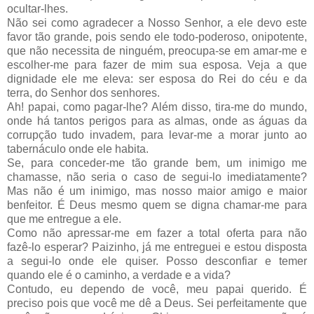
ocultar-lhes.
Não sei como agradecer a Nosso Senhor, a ele devo este
favor tão grande, pois sendo ele todo-poderoso, onipotente,
que não necessita de ninguém, preocupa-se em amar-me e
escolher-me para fazer de mim sua esposa. Veja a que
dignidade ele me eleva: ser esposa do Rei do céu e da
terra, do Senhor dos senhores.
Ah! papai, como pagar-lhe? Além disso, tira-me do mundo,
onde há tantos perigos para as almas, onde as águas da
corrupção tudo invadem, para levar-me a morar junto ao
tabernáculo onde ele habita.
Se, para conceder-me tão grande bem, um inimigo me
chamasse, não seria o caso de segui-lo imediatamente?
Mas não é um inimigo, mas nosso maior amigo e maior
benfeitor. É Deus mesmo quem se digna chamar-me para
que me entregue a ele.
Como não apressar-me em fazer a total oferta para não
fazê-lo esperar? Paizinho, já me entreguei e estou disposta
a segui-lo onde ele quiser. Posso desconfiar e temer
quando ele é o caminho, a verdade e a vida?
Contudo, eu dependo de você, meu papai querido. É
preciso pois que você me dê a Deus. Sei perfeitamente que