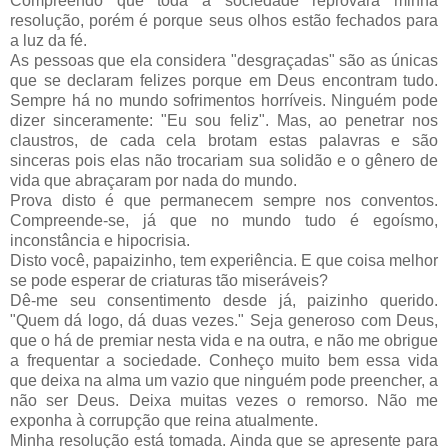
Compreendo que toda a sociedade reprovará minha
resolução, porém é porque seus olhos estão fechados para
a luz da fé.
As pessoas que ela considera "desgraçadas" são as únicas
que se declaram felizes porque em Deus encontram tudo.
Sempre há no mundo sofrimentos horríveis. Ninguém pode
dizer sinceramente: "Eu sou feliz". Mas, ao penetrar nos
claustros, de cada cela bro­tam estas palavras e são
sinceras pois elas não trocariam sua solidão e o gênero de
vida que abraçaram por nada do mundo.
Prova disto é que permanecem sempre nos conventos.
Compreen­de-se, já que no mundo tudo é egoísmo,
inconstância e hipocrisia.
Disto você, papaizinho, tem experiência. E que coisa melhor
se pode esperar de criaturas tão miseráveis?
Dê-me seu consentimento desde já, paizinho querido.
"Quem dá logo, dá duas vezes." Seja generoso com Deus,
que o há de premiar nesta vida e na outra, e não me obrigue
a frequentar a sociedade. Conheço muito bem essa vida
que deixa na alma um vazio que ninguém pode preencher, a
não ser Deus. Deixa muitas vezes o remorso. Não me
exponha à corrupção que reina atualmente.
Minha resolução está tomada. Ainda que se apresente para