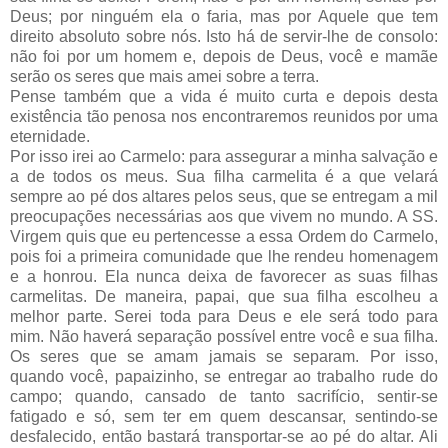
Deus; por ninguém ela o faria, mas por Aquele que tem
direito absoluto sobre nós. Isto há de servir-lhe de consolo:
não foi por um homem e, depois de Deus, você e mamãe
serão os seres que mais amei sobre a terra.
Pense também que a vida é muito curta e depois desta
existência tão penosa nos encontraremos reunidos por uma
eternidade.
Por isso irei ao Carmelo: para assegurar a minha salvação e
a de todos os meus. Sua filha carmelita é a que velará
sempre ao pé dos altares pelos seus, que se entregam a mil
preocupações necessárias aos que vivem no mundo. A SS.
Virgem quis que eu pertencesse a essa Ordem do Carmelo,
pois foi a primeira comunidade que lhe rendeu homenagem
e a honrou. Ela nunca deixa de favorecer as suas filhas
carmelitas. De maneira, papai, que sua filha escolheu a
melhor parte. Serei toda para Deus e ele será todo para
mim. Não haverá separação possível entre você e sua filha.
Os seres que se amam jamais se separam. Por isso,
quando você, papaizinho, se entregar ao trabalho rude do
campo; quando, cansado de tanto sacrifício, sentir-se
fatigado e só, sem ter em quem descansar, sentindo-se
desfalecido, então bastará transportar-se ao pé do altar. Ali