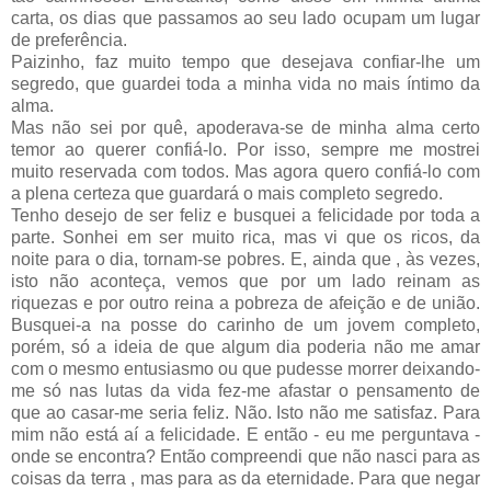
carta, os dias que passamos ao seu lado ocupam um lugar
de preferência.
Paizinho, faz muito tempo que desejava confiar-lhe um
segredo, que guardei toda a minha vida no mais íntimo da
alma.
Mas não sei por quê, apoderava-se de minha alma certo
temor ao querer confiá-lo. Por isso, sempre me mostrei
muito reservada com todos. Mas agora quero confiá-lo com
a plena certeza que guardará o mais completo segredo.
Tenho desejo de ser feliz e busquei a felicidade por toda a
parte. Sonhei em ser muito rica, mas vi que os ricos, da
noite para o dia, tornam-se pobres. E, ainda que , às vezes,
isto não aconteça, vemos que por um lado reinam as
riquezas e por outro reina a pobreza de afeição e de união.
Busquei-a na posse do carinho de um jovem completo,
porém, só a ideia de que algum dia poderia não me amar
com o mesmo entusiasmo ou que pudesse morrer deixando-
me só nas lutas da vida fez-me afastar o pensamento de
que ao casar-me seria feliz. Não. Isto não me satisfaz. Para
mim não está aí a felicidade. E então - eu me perguntava -
onde se encontra? Então compreendi que não nasci para as
coisas da terra , mas para as da eternidade. Para que negar