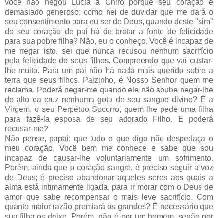
você não negou Lúcia a Chiro porque seu coração é
demasiado generoso; como hei de duvidar que me dará o
seu consentimento para eu ser de Deus, quando deste "sim"
do seu coração de pai há de brotar a fonte de felicidade
para sua pobre filha? Não, eu o conheço. Você é incapaz de
me negar isto, sei que nunca recusou nenhum sacrifício
pela felicidade de seus filhos. Compreendo que vai custar-
lhe muito. Para um pai não há nada mais querido so­bre a
terra que seus filhos. Paizinho, é Nosso Senhor quem me
reclama. Poderá negar-me quando ele não soube negar-lhe
do alto da cruz nenhuma gota de seu sangue divino? É a
Virgem, o seu Perpétuo Socorro, quem lhe pede uma filha
para fazê-la esposa de seu adorado Filho. E poderá
recusar-me?
Não pense, papai; que tudo o que digo não despedaça o
meu coração. Você bem me conhece e sabe que sou
incapaz de causar-lhe voluntariamente um sofrimento.
Porém, ainda que o coração sangre, é preciso seguir a voz
de Deus; é preciso abandonar aqueles seres aos quais a
alma está intimamente ligada, para ir morar com o Deus de
amor que sabe recompensar o mais leve sacrifício. Com
quanto maior razão premiará os grandes? É necessário que
sua filha os deixe. Porém, não é por um homem, senão por