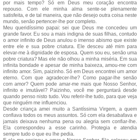
por mais tempo? Só em Deus meu coração encontra
repouso. Com ele minha alma sente-se plenamente
satisfeita, e de tal maneira, que não desejo outra coisa neste
mundo, senão pertencer-lhe por completo.
Meu queridíssimo papai: sei que Deus me concedeu um
grande favor. Eu sou a mais indigna de suas filhas, contudo
o amor infinito de Deus anulou o imenso abismo que existe
entre ele e sua pobre criatura. Ele desceu até mim para
elevar-me à dignidade de esposa. Quem sou eu, senão uma
pobre criatura? Mas ele não olhou a minha miséria. Em sua
infinita bondade e apesar de minha baixeza, amou-me com
infinito amor. Sim, paizinho. Só em Deus encontrei um amor
eterno. Com que agradecer-lhe? Como pagar-lhe senão
com amor? Quem pode amar-me mais que Nosso Senhor,
infinito e imutável? Paizinho, você me perguntará desde
quando penso nisto tudo. Vou referir-lhe tudo, para que veja
que ninguém me influenciou.
Desde criança amei muito a Santíssima Virgem, a quem
confiava todos os meus assuntos. Só com ela desabafava e
jamais deixava nenhuma pena ou alegria sem confiar-lhe.
Ela correspondeu a esse carinho. Protegia e atendia
sempre tudo o que eu lhe pedia.