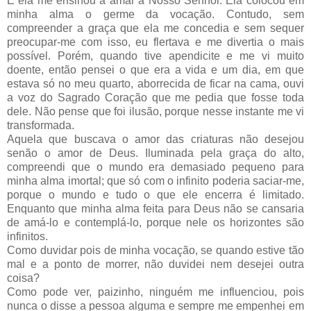
E ela me ensinou a amar a Nosso Senhor. Ela colocou em
minha alma o germe da vocação. Contudo, sem
compreender a graça que ela me concedia e sem sequer
preocupar-me com isso, eu flertava e me divertia o mais
possível. Porém, quando tive apendicite e me vi muito
doente, então pensei o que era a vida e um dia, em que
estava só no meu quarto, aborrecida de ficar na cama, ouvi
a voz do Sagrado Coração que me pedia que fosse toda
dele. Não pense que foi ilusão, porque nesse instante me vi
transformada.
Aquela que buscava o amor das criaturas não desejou
senão o amor de Deus. Iluminada pela graça do alto,
compreendi que o mundo era demasiado pequeno para
minha alma imortal; que só com o infinito poderia saciar-me,
porque o mundo e tudo o que ele encerra é limitado.
Enquanto que minha alma feita para Deus não se cansaria
de amá-lo e contemplá-lo, porque nele os horizontes são
infinitos.
Como duvidar pois de minha vocação, se quando estive tão
mal e a ponto de morrer, não duvidei nem desejei outra
coisa?
Como pode ver, paizinho, ninguém me influenciou, pois
nunca o disse a pessoa alguma e sempre me empenhei em