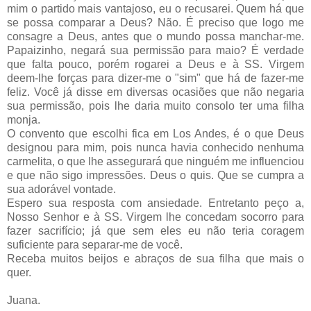
mim o partido mais vantajoso, eu o recusarei. Quem há que
se possa comparar a Deus? Não. É preciso que logo me
consagre a Deus, antes que o mundo possa manchar-me.
Papaizinho, negará sua permissão para maio? É verdade
que falta pouco, porém ro­garei a Deus e à SS. Virgem
deem-lhe forças para dizer-me o "sim" que há de fazer-me
feliz. Você já disse em diversas ocasiões que não negaria
sua permissão, pois lhe daria muito consolo ter uma filha
monja.
O convento que escolhi fica em Los Andes, é o que Deus
designou para mim, pois nunca havia conhecido nenhuma
carme­lita, o que lhe assegurará que ninguém me influenciou
e que não sigo impressões. Deus o quis. Que se cumpra a
sua adorável vontade.
Espero sua resposta com ansiedade. Entretanto peço a,
Nosso Senhor e à SS. Virgem lhe concedam socorro para
fazer sacrifício; já que sem eles eu não teria coragem
suficiente para separar-me de você.
Receba muitos beijos e abraços de sua filha que mais o
quer.
Juana.