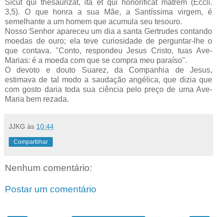
Sicut qui thesaurizat, ita et qui honorificat matrem (Eccli.
3,5). O que honra a sua Mãe, a Santíssima virgem, é
semelhante a um homem que acumula seu tesouro.
Nosso Senhor apareceu um dia a santa Gertrudes contando
moedas de ouro; ela teve curiosidade de perguntar-lhe o
que contava. "Conto, respondeu Jesus Cristo, tuas Ave-
Marias: é a moeda com que se compra meu paraíso".
O devoto e douto Suarez, da Companhia de Jesus,
estimava de tal modo a saudação angélica, que dizia que
com gosto daria toda sua ciência pelo preço de uma Ave-
Maria bem rezada.
JJKG
às
10:44
Compartilhar
Nenhum comentário:
Postar um comentário