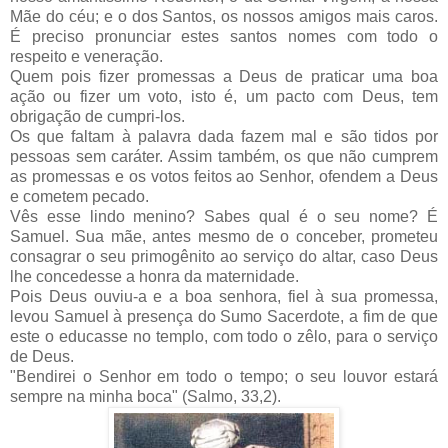
Mãe do céu; e o dos Santos, os nossos amigos mais caros.
É preciso pronunciar estes santos nomes com todo o
respeito e veneração.
Quem pois fizer promessas a Deus de praticar uma boa
ação ou fizer um voto, isto é, um pacto com Deus, tem
obrigação de cumpri-los.
Os que faltam à palavra dada fazem mal e são tidos por
pessoas sem caráter. Assim também, os que não cumprem
as promessas e os votos feitos ao Senhor, ofendem a Deus
e cometem pecado.
Vês esse lindo menino? Sabes qual é o seu nome? É
Samuel. Sua mãe, antes mesmo de o conceber, prometeu
consagrar o seu primogênito ao serviço do altar, caso Deus
lhe concedesse a honra da maternidade.
Pois Deus ouviu-a e a boa senhora, fiel à sua promessa,
levou Samuel à presença do Sumo Sacerdote, a fim de que
este o educasse no templo, com todo o zêlo, para o serviço
de Deus.
"Bendirei o Senhor em todo o tempo; o seu louvor estará
sempre na minha boca" (Salmo, 33,2).