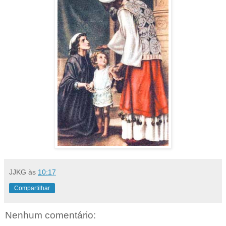
JJKG
às
10:17
Compartilhar
Nenhum comentário: