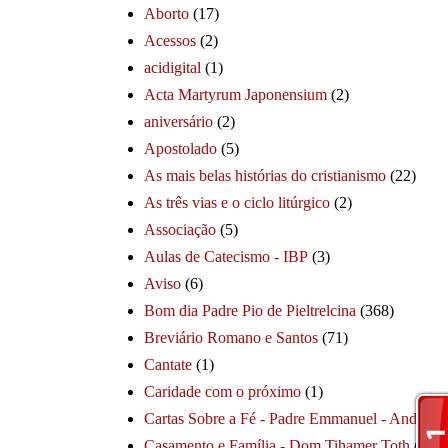
Aborto
(17)
Acessos
(2)
acidigital
(1)
Acta Martyrum Japonensium
(2)
aniversário
(2)
Apostolado
(5)
As mais belas histórias do cristianismo
(22)
As três vias e o ciclo litúrgico
(2)
Associação
(5)
Aulas de Catecismo - IBP
(3)
Aviso
(6)
Bom dia Padre Pio de Pieltrelcina
(368)
Breviário Romano e Santos
(71)
Cantate
(1)
Caridade com o próximo
(1)
Cartas Sobre a Fé - Padre Emmanuel - André
(1
Casamento e Família - Dom Tihamer Toth
(115)