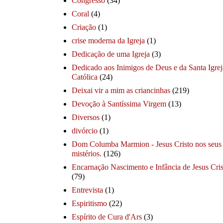
Congresso
(34)
Coral
(4)
Criação
(1)
crise moderna da Igreja
(1)
Dedicação de uma Igreja
(3)
Dedicado aos Inimigos de Deus e da Santa Igrej
Católica
(24)
Deixai vir a mim as criancinhas
(219)
Devoção à Santíssima Virgem
(13)
Diversos
(1)
divórcio
(1)
Dom Columba Marmion - Jesus Cristo nos seus
mistérios.
(126)
Encarnação Nascimento e Infância de Jesus Cris
(79)
Entrevista
(1)
Espiritismo
(22)
Espírito de Cura d'Ars
(3)