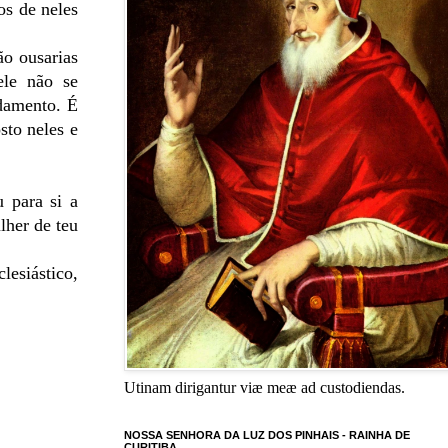
os de neles
o ousarias
ele não se
damento. É
sto neles e
 para si a
lher de teu
lesiástico,
Utinam dirigantur viæ meæ ad custodiendas.
NOSSA SENHORA DA LUZ DOS PINHAIS - RAINHA DE
CURITIBA