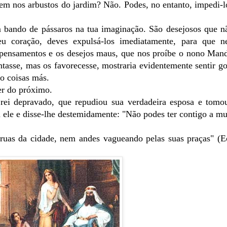
em nos arbustos do jardim? Não. Podes, no entanto, impedi-l
ando de pássaros na tua imaginação. São desejosos que nã
u coração, deves expulsá-los imediatamente, para que n
 pensamentos e os desejos maus, que nos proíbe o nono Man
asse, mas os favorecesse, mostraria evidentemente sentir go
o coisas más.
r do próximo.
i depravado, que repudiou sua verdadeira esposa e tomou
m ele e disse-lhe destemidamente: "Não podes ter contigo a mu
ruas da cidade, nem andes vagueando pelas suas praças" (Ec