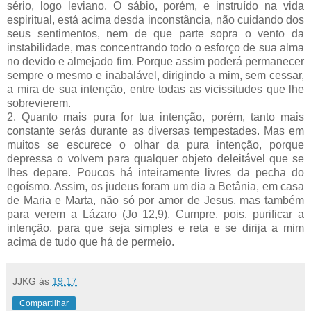
sério, logo leviano. O sábio, porém, e instruído na vida
espiritual, está acima desda inconstância, não cuidando dos
seus sentimentos, nem de que parte sopra o vento da
instabilidade, mas concentrando todo o esforço de sua alma
no devido e almejado fim. Porque assim poderá permanecer
sempre o mesmo e inabalável, dirigindo a mim, sem cessar,
a mira de sua intenção, entre todas as vicissitudes que lhe
sobrevierem.
2. Quanto mais pura for tua intenção, porém, tanto mais
constante serás durante as diversas tempestades. Mas em
muitos se escurece o olhar da pura intenção, porque
depressa o volvem para qualquer objeto deleitável que se
lhes depare. Poucos há inteiramente livres da pecha do
egoísmo. Assim, os judeus foram um dia a Betânia, em casa
de Maria e Marta, não só por amor de Jesus, mas também
para verem a Lázaro (Jo 12,9). Cumpre, pois, purificar a
intenção, para que seja simples e reta e se dirija a mim
acima de tudo que há de permeio.
JJKG
às
19:17
Compartilhar