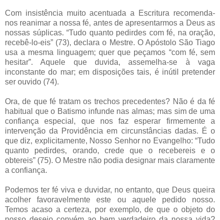
Com insistência muito acentuada a Escritura recomenda-
nos reanimar a nossa fé, antes de apresentarmos a Deus as
nossas súplicas. “Tudo quanto pedirdes com fé, na oração,
recebê-lo-eis” (73), declara o Mestre. O Apóstolo São Tiago
usa a mesma linguagem; quer que peçamos “com fé, sem
hesitar”. Aquele que duvida, assemelha-se à vaga
inconstante do mar; em disposições tais, é inútil pretender
ser ouvido (74).
Ora, de que fé tratam os trechos precedentes? Não é da fé
habitual que o Batismo infunde nas almas; mas sim de uma
confiança especial, que nos faz esperar firmemente a
intervenção da Providência em circunstâncias dadas. É o
que diz, explicitamente, Nosso Senhor no Evangelho: “Tudo
quanto pedirdes, orando, crede que o recebereis e o
obtereis” (75). O Mestre não podia designar mais claramente
a confiança.
Podemos ter fé viva e duvidar, no entanto, que Deus queira
acolher favoravelmente este ou aquele pedido nosso.
Temos acaso a certeza, por exemplo, de que o objeto do
nosso desejo convém ao bem verdadeiro da nossa vida?