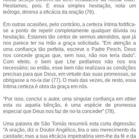
Hesitamos, pois. E essa simples hesitação, nota um
teólogo, diminui a eficácia da oração (76).
Em outras ocasiões, pelo contrário, a certeza íntima fortifica-
se a ponto de repelir completamente qualquer dúvida ou
hesitação. Estamos tão certos de sermos atendidos, que já
nos parece ter na mão a graça solicitada. “Em atenção a
uma confiança tão perfeita, escreve o Padre Pesch, Deus
nos concede graças que, sem isso, não nos teria dado”.
Com efeito, o bem que Lhe pedíamos não nos era
necessário; ou então, esse bem não realizava as condições
precisas para que Deus, em virtude das suas promessas, se
obrigasse a no-la dar (77). O mais das vezes, de resto, essa
íntima certeza é obra da graça em nós.
“Por isso, conclui o autor, uma singular confiança em obter
esta ou aquela bênção, é uma espécie de promessa
especial que Deus nos faz de no-la conceder” (78).
Uma palavra de São Tomás resumirá esta curta digressão:
“A oração, diz o Doutor Angélico, tira o seu merecimento da
caridade; mas a sua eficácia impetratória vem-lhe da fé e da