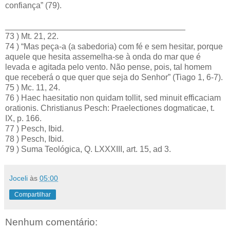
confiança” (79).
_______________________________________
73 ) Mt. 21, 22.
74 ) “Mas peça-a (a sabedoria) com fé e sem hesitar, porque
aquele que hesita assemelha-se à onda do mar que é
levada e agitada pelo vento. Não pense, pois, tal homem
que receberá o que quer que seja do Senhor” (Tiago 1, 6-7).
75 ) Mc. 11, 24.
76 ) Haec haesitatio non quidam tollit, sed minuit efficaciam
orationis. Christianus Pesch: Praelectiones dogmaticae, t.
IX, p. 166.
77 ) Pesch, Ibid.
78 ) Pesch, Ibid.
79 ) Suma Teológica, Q. LXXXIII, art. 15, ad 3.
Joceli
às
05:00
Compartilhar
Nenhum comentário: