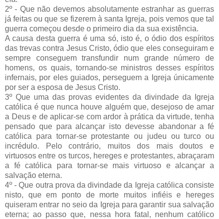
2º - Que não devemos absolutamente estranhar as guerras
já feitas ou que se fizerem à santa Igreja, pois vemos que tal
guerra começou desde o primeiro dia da sua existência.
A causa desta guerra é uma só, isto é, o ódio dos espíritos
das trevas contra Jesus Cristo, ódio que eles conseguiram e
sempre conseguem transfundir num grande número de
homens, os quais, tornando-se ministros desses espíritos
infernais, por eles guiados, perseguem a Igreja únicamente
por ser a esposa de Jesus Cristo.
3º Que uma das provas evidentes da divindade da Igreja
católica é que nunca houve alguém que, desejoso de amar
a Deus e de aplicar-se com ardor à prática da virtude, tenha
pensado que para alcançar isto devesse abandonar a fé
católica para tornar-se protestante ou judeu ou turco ou
incrédulo. Pelo contrário, muitos dos mais doutos e
virtuosos entre os turcos, hereges e protestantes, abraçaram
a fé católica para tornar-se mais virtuoso e alcançar a
salvação eterna.
4º - Que outra prova da divindade da Igreja católica consiste
nisto, que em ponto de morte muitos infiéis e hereges
quiseram entrar no seio da Igreja para garantir sua salvação
eterna; ao passo que, nessa hora fatal, nenhum católico