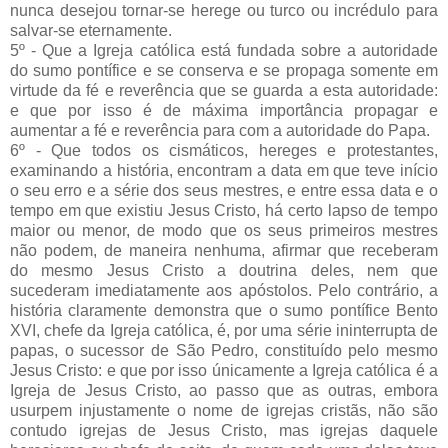
nunca desejou tornar-se herege ou turco ou incrédulo para
salvar-se eternamente.
5º - Que a Igreja católica está fundada sobre a autoridade
do sumo pontífice e se conserva e se propaga somente em
virtude da fé e reverência que se guarda a esta autoridade:
e que por isso é de máxima importância propagar e
aumentar a fé e reverência para com a autoridade do Papa.
6º - Que todos os cismáticos, hereges e protestantes,
examinando a história, encontram a data em que teve início
o seu erro e a série dos seus mestres, e entre essa data e o
tempo em que existiu Jesus Cristo, há certo lapso de tempo
maior ou menor, de modo que os seus primeiros mestres
não podem, de maneira nenhuma, afirmar que receberam
do mesmo Jesus Cristo a doutrina deles, nem que
sucederam imediatamente aos apóstolos. Pelo contrário, a
história claramente demonstra que o sumo pontífice Bento
XVI, chefe da Igreja católica, é, por uma série ininterrupta de
papas, o sucessor de São Pedro, constituído pelo mesmo
Jesus Cristo: e que por isso únicamente a Igreja católica é a
Igreja de Jesus Cristo, ao passo que as outras, embora
usurpem injustamente o nome de igrejas cristãs, não são
contudo igrejas de Jesus Cristo, mas igrejas daquele