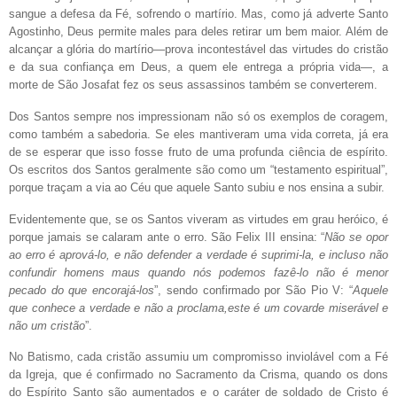
sangue a defesa da Fé, sofrendo o martírio. Mas, como já adverte Santo
Agostinho, Deus permite males para deles retirar um bem maior. Além de
alcançar a glória do martírio—prova incontestável das virtudes do cristão
e da sua confiança em Deus, a quem ele entrega a própria vida—, a
morte de São Josafat fez os seus assassinos também se converterem.
Dos Santos sempre nos impressionam não só os exemplos de coragem,
como também a sabedoria. Se eles mantiveram uma vida correta, já era
de se esperar que isso fosse fruto de uma profunda ciência de espírito.
Os escritos dos Santos geralmente são como um “testamento espiritual”,
porque traçam a via ao Céu que aquele Santo subiu e nos ensina a subir.
Evidentemente que, se os Santos viveram as virtudes em grau heróico, é
porque jamais se calaram ante o erro. São Felix III ensina: “
Não se opor
ao erro é aprová-lo, e não defender a verdade é suprimi-la, e incluso não
confundir homens maus quando nós podemos fazê-lo não é menor
pecado do que encorajá-los
”,
sendo confirmado por São Pio V: “
Aquele
que conhece a verdade e não a proclama,este é um covarde miserável e
não um cristão
”.
No Batismo, cada cristão assumiu um compromisso inviolável com a Fé
da Igreja, que é confirmado no Sacramento da Crisma, quando os dons
do Espírito Santo são aumentados e o caráter de soldado de Cristo é