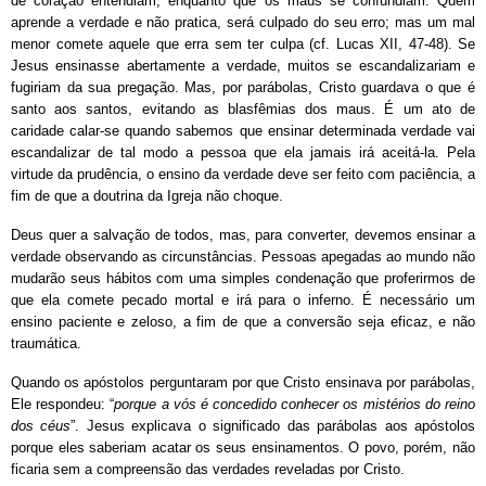
de coração entendiam, enquanto que os maus se confundiam. Quem
aprende a verdade e não pratica, será culpado do seu erro; mas um mal
menor comete aquele que erra sem ter culpa (cf. Lucas XII, 47-48). Se
Jesus ensinasse abertamente a verdade, muitos se escandalizariam e
fugiriam da sua pregação. Mas, por parábolas, Cristo guardava o que é
santo aos santos, evitando as blasfêmias dos maus. É um ato de
caridade calar-se quando sabemos que ensinar determinada verdade vai
escandalizar de tal modo a pessoa que ela jamais irá aceitá-la. Pela
virtude da prudência, o ensino da verdade deve ser feito com paciência, a
fim de que a doutrina da Igreja não choque.
Deus quer a salvação de todos, mas, para converter, devemos ensinar a
verdade observando as circunstâncias. Pessoas apegadas ao mundo não
mudarão seus hábitos com uma simples condenação que proferirmos de
que ela comete pecado mortal e irá para o inferno. É necessário um
ensino paciente e zeloso, a fim de que a conversão seja eficaz, e não
traumática.
Quando os apóstolos perguntaram por que Cristo ensinava por parábolas,
Ele respondeu: “
porque a vós é concedido conhecer os mistérios do reino
dos céus
”. Jesus explicava o significado das parábolas aos apóstolos
porque eles saberiam acatar os seus ensinamentos. O povo, porém, não
ficaria sem a compreensão das verdades reveladas por Cristo.