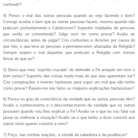
confundir?
4) Penso o mal das outras pessoas quando as vejo fazendo o bem?
Consigo aceitar o bem que as outras pessoas fazem, mesmo quando não
praticam profundamente o Catolicismo? Suponho maldades de pessoas
que estão se convertendo? Julgo sem ter como provar? Avalio as
circunstâncias antes de julgar? Crio confusões e divisões por causa do
que falo, o que leva as pessoas a permanecerem afastadas da Religião?
Sempre espero o mal daqueles que praticam a Religião com menos
fervor do que eu?
5) Deixo que meu “espírito cruzado” de defender a Fé aniquile em mim o
bom senso? Suponho das coisas muito mais do que elas aparentam ser?
Crio conspirações e invento hipóteses para supor um mal que não tenho
como provar? Baseio-me nos fatos ou maquino explicações fantasiosas?
6) Penso no grau de consciência da verdade que as outras pessoas têm?
Avalio o conhecimento e o desconhecimento da verdade que os outros
possuem quando vou lhes explicar a Fé? Avalio se o que eu vou falar vai
piorar ou melhorar a situação? Avalio se o que tenho a dizer constrói aos
outros tanto quanto constrói a mim?
7) Peço, nas minhas orações, a virtude da sabedoria e da prudência?