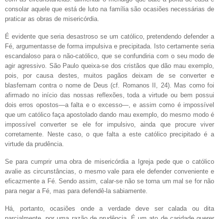
consolar aquele que está de luto na família são ocasiões necessárias de
praticar as obras de misericórdia.
É evidente que seria desastroso se um católico, pretendendo defender a
Fé, argumentasse de forma impulsiva e precipitada. Isto certamente seria
escandaloso para o não-católico, que se confundiria com o seu modo de
agir agressivo. São Paulo queixa-se dos cristãos que dão mau exemplo,
pois, por causa destes, muitos pagãos deixam de se converter e
blasfemam contra o nome de Deus (cf. Romanos II, 24). Mas como foi
afirmado no início das nossas reflexões, toda a virtude ou bem possui
dois erros opostos—a falta e o excesso—, e assim como é impossível
que um católico faça apostolado dando mau exemplo, do mesmo modo é
impossível converter se ele for impulsivo, ainda que procure viver
corretamente. Neste caso, o que falta a este católico precipitado é a
virtude da prudência.
Se para cumprir uma obra de misericórdia a Igreja pede que o católico
avalie as circunstâncias, o mesmo vale para ele defender conveniente e
eficazmente a Fé. Sendo assim, calar-se não se torna um mal se for não
para negar a Fé, mas para defendê-la sabiamente.
Há, portanto, ocasiões onde a verdade deve ser calada ou dita
parcialmente, por uma razão de prudência. É um ato de caridade querer