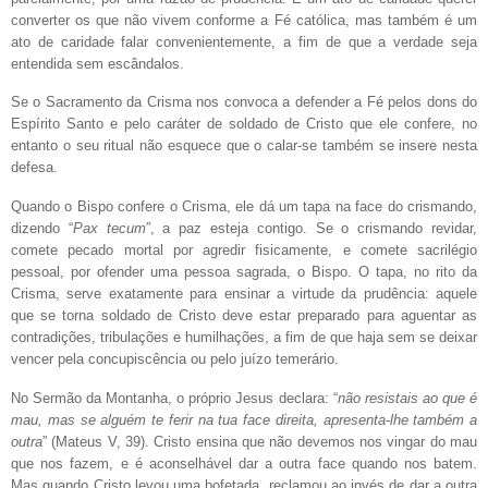
converter os que não vivem conforme a Fé católica, mas também é um
ato de caridade falar convenientemente, a fim de que a verdade seja
entendida sem escândalos.
Se o Sacramento da Crisma nos convoca a defender a Fé pelos dons do
Espírito Santo e pelo caráter de soldado de Cristo que ele confere, no
entanto o seu ritual não esquece que o calar-se também se insere nesta
defesa.
Quando o Bispo confere o Crisma, ele dá um tapa na face do crismando,
dizendo “
Pax tecum
”, a paz esteja contigo. Se o crismando revidar,
comete pecado mortal por agredir fisicamente, e comete sacrilégio
pessoal, por ofender uma pessoa sagrada, o Bispo. O tapa, no rito da
Crisma, serve exatamente para ensinar a virtude da prudência: aquele
que se torna soldado de Cristo deve estar preparado para aguentar as
contradições, tribulações e humilhações, a fim de que haja sem se deixar
vencer pela concupiscência ou pelo juízo temerário.
No Sermão da Montanha, o próprio Jesus declara: “
não resistais ao que é
mau, mas se alguém te ferir na tua face direita, apresenta-lhe também a
outra
” (Mateus V, 39). Cristo ensina que não devemos nos vingar do mau
que nos fazem, e é aconselhável dar a outra face quando nos batem.
Mas quando Cristo levou uma bofetada, reclamou ao invés de dar a outra