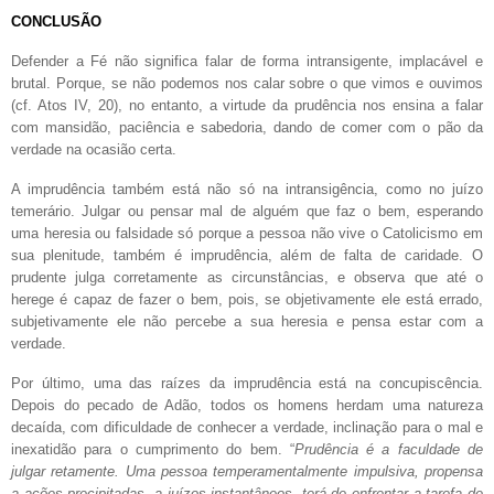
CONCLUSÃO
Defender a Fé não significa falar de forma intransigente, implacável e
brutal. Porque, se não podemos nos calar sobre o que vimos e ouvimos
(cf. Atos IV, 20), no entanto, a virtude da prudência nos ensina a falar
com mansidão, paciência e sabedoria, dando de comer com o pão da
verdade na ocasião certa.
A imprudência também está não só na intransigência, como no juízo
temerário. Julgar ou pensar mal de alguém que faz o bem, esperando
uma heresia ou falsidade só porque a pessoa não vive o Catolicismo em
sua plenitude, também é imprudência, além de falta de caridade. O
prudente julga corretamente as circunstâncias, e observa que até o
herege é capaz de fazer o bem, pois, se objetivamente ele está errado,
subjetivamente ele não percebe a sua heresia e pensa estar com a
verdade.
Por último, uma das raízes da imprudência está na concupiscência.
Depois do pecado de Adão, todos os homens herdam uma natureza
decaída, com dificuldade de conhecer a verdade, inclinação para o mal e
inexatidão para o cumprimento do bem. “
Prudência é a faculdade de
julgar retamente. Uma pessoa temperamentalmente impulsiva, propensa
a ações precipitadas, a juízos instantâneos, terá de enfrentar a tarefa de