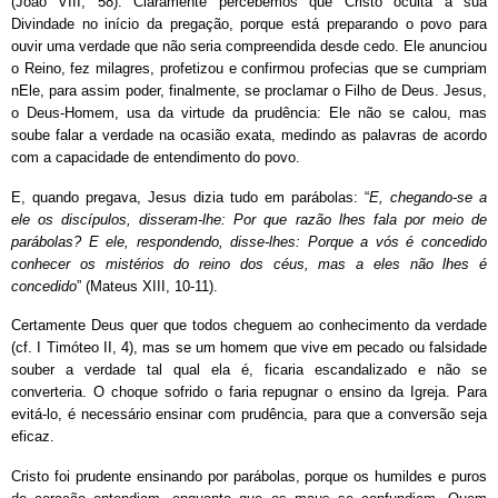
(João VIII, 58). Claramente percebemos que Cristo oculta a sua
Divindade no início da pregação, porque está preparando o povo para
ouvir uma verdade que não seria compreendida desde cedo. Ele anunciou
o Reino, fez milagres, profetizou e confirmou profecias que se cumpriam
nEle, para assim poder, finalmente, se proclamar o Filho de Deus. Jesus,
o Deus-Homem, usa da virtude da prudência: Ele não se calou, mas
soube falar a verdade na ocasião exata, medindo as palavras de acordo
com a capacidade de entendimento do povo.
E, quando pregava, Jesus dizia tudo em parábolas: “
E, chegando-se a
ele os discípulos, disseram-lhe: Por que razão lhes fala por meio de
parábolas? E ele, respondendo, disse-lhes: Porque a vós é concedido
conhecer os mistérios do reino dos céus, mas a eles não lhes é
concedido
” (Mateus XIII, 10-11).
Certamente Deus quer que todos cheguem ao conhecimento da verdade
(cf. I Timóteo II, 4), mas se um homem que vive em pecado ou falsidade
souber a verdade tal qual ela é, ficaria escandalizado e não se
converteria. O choque sofrido o faria repugnar o ensino da Igreja. Para
evitá-lo, é necessário ensinar com prudência, para que a conversão seja
eficaz.
Cristo foi prudente ensinando por parábolas, porque os humildes e puros