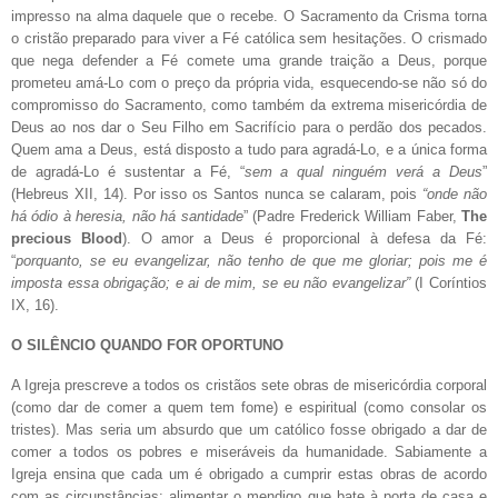
impresso na alma daquele que o recebe. O Sacramento da Crisma torna
o cristão preparado para viver a Fé católica sem hesitações. O crismado
que nega defender a Fé comete uma grande traição a Deus, porque
prometeu amá-Lo com o preço da própria vida, esquecendo-se não só do
compromisso do Sacramento, como também da extrema misericórdia de
Deus ao nos dar o Seu Filho em Sacrifício para o perdão dos pecados.
Quem ama a Deus, está disposto a tudo para agradá-Lo, e a única forma
de agradá-Lo é sustentar a Fé, “
sem a qual ninguém verá a Deus
”
(Hebreus XII, 14). Por isso os Santos nunca se calaram, pois
“onde não
há ódio à heresia, não há santidade
” (Padre Frederick William Faber,
The
precious Blood
). O amor a Deus é proporcional à defesa da Fé:
“
porquanto, se eu evangelizar, não tenho de que me gloriar; pois me é
imposta essa obrigação; e ai de mim, se eu não evangelizar”
(I Coríntios
IX, 16).
O SILÊNCIO QUANDO FOR OPORTUNO
A Igreja prescreve a todos os cristãos sete obras de misericórdia corporal
(como dar de comer a quem tem fome) e espiritual (como consolar os
tristes). Mas seria um absurdo que um católico fosse obrigado a dar de
comer a todos os pobres e miseráveis da humanidade. Sabiamente a
Igreja ensina que cada um é obrigado a cumprir estas obras de acordo
com as circunstâncias: alimentar o mendigo que bate à porta de casa e