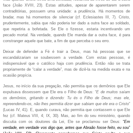
face (João XVIII, 23). Estas atitudes, apesar de aparentarem serem
contraditórias, possuem uma unidade: a prudência. Há momentos de
bradar, mas há momentos de silenciar (cf. Eclesiastes III, 7). Cristo,
prudentemente, sabia que não poderia ter dado a outra face ao soldado,
que repetiria a bofetada. Se Ele o fizesse, estaria incentivando um
pecado mortal. Na verdade, quando Ele manda dar a outra face, é para
constranger aquele que bate, a fim de que perceba o seu erro.
Deixar de defender a Fé é trair a Deus, mas há pessoas que se
escandalizariam se soubessem a verdade. Com estas pessoas, é
indispensável que o católico haja com prudência. Então não se trata
propriamente de “calar a verdade”, mas de dizê-la na medida exata e na
ocasião propícia.
Jesus, no início da sua pregação, não permitia que os demônios que Ele
expulsava dissessem que Ele era o Filho de Deus: “
E de muitos saíam
os demônios, gritando e dizendo: Tu és o Filho de Deus; mas ele,
repreendendo-os, não lhes permitia dizer que sabiam que ele era o Cristo
”
(Lucas IV, 41). E, quando curava, não permitia que contassem o que Ele
fez (cf. Mateus VIII, 4; IX, 30). Mas, ao fim do seu ministério, quando
discutia com os doutores da Lei, Ele se proclamou ser Deus:
“
Em
verdade, em verdade vos digo que, antes que Abraão fosse feito, eu sou
”