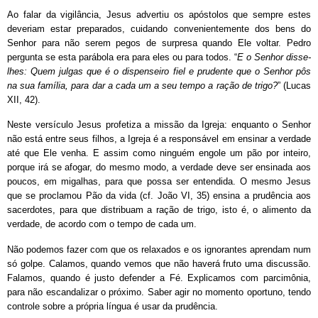
Ao falar da vigilância, Jesus advertiu os apóstolos que sempre estes
deveriam estar preparados, cuidando convenientemente dos bens do
Senhor para não serem pegos de surpresa quando Ele voltar. Pedro
pergunta se esta parábola era para eles ou para todos. “
E o Senhor disse-
lhes: Quem julgas que é o dispenseiro fiel e prudente que o Senhor pôs
na sua família, para dar a cada um a seu tempo a ração de trigo?
” (Lucas
XII, 42).
Neste versículo Jesus profetiza a missão da Igreja: enquanto o Senhor
não está entre seus filhos, a Igreja é a responsável em ensinar a verdade
até que Ele venha. E assim como ninguém engole um pão por inteiro,
porque irá se afogar, do mesmo modo, a verdade deve ser ensinada aos
poucos, em migalhas, para que possa ser entendida. O mesmo Jesus
que se proclamou Pão da vida (cf. João VI, 35) ensina a prudência aos
sacerdotes, para que distribuam a ração de trigo, isto é, o alimento da
verdade, de acordo com o tempo de cada um.
Não podemos fazer com que os relaxados e os ignorantes aprendam num
só golpe. Calamos, quando vemos que não haverá fruto uma discussão.
Falamos, quando é justo defender a Fé. Explicamos com parcimônia,
para não escandalizar o próximo. Saber agir no momento oportuno, tendo
controle sobre a própria língua é usar da prudência.