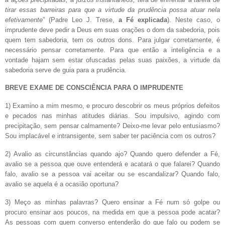
tirar essas barreiras para que a virtude da prudência possa atuar nela
efetivamente
” (Padre Leo J. Trese,
a Fé explicada
). Neste caso, o
imprudente deve pedir a Deus em suas orações o dom da sabedoria, pois
quem tem sabedoria, tem os outros dons. Para julgar corretamente, é
necessário pensar corretamente. Para que então a inteligência e a
vontade hajam sem estar ofuscadas pelas suas paixões, a virtude da
sabedoria serve de guia para a prudência.
BREVE EXAME DE CONSCIÊNCIA PARA O IMPRUDENTE
1) Examino a mim mesmo, e procuro descobrir os meus próprios defeitos
e pecados nas minhas atitudes diárias. Sou impulsivo, agindo com
precipitação, sem pensar calmamente? Deixo-me levar pelo entusiasmo?
Sou implacável e intransigente, sem saber ter paciência com os outros?
2) Avalio as circunstâncias quando ajo? Quando quero defender a Fé,
avalio se a pessoa que ouve entenderá e acatará o que falarei? Quando
falo, avalio se a pessoa vai aceitar ou se escandalizar? Quando falo,
avalio se aquela é a ocasião oportuna?
3) Meço as minhas palavras? Quero ensinar a Fé num só golpe ou
procuro ensinar aos poucos, na medida em que a pessoa pode acatar?
As pessoas com quem converso entenderão do que falo ou podem se