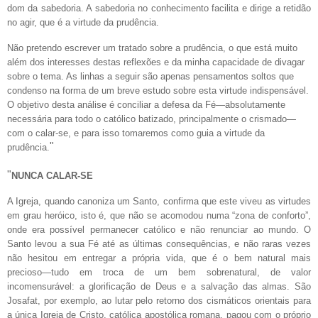
dom da sabedoria. A sabedoria no conhecimento facilita e dirige a retidão
no agir, que é a virtude da prudência.
Não pretendo escrever um tratado sobre a prudência, o que está muito
além dos interesses destas reflexões e da minha capacidade de divagar
sobre o tema. As linhas a seguir são apenas pensamentos soltos que
condenso na forma de um breve estudo sobre esta virtude indispensável.
O objetivo desta análise é conciliar a defesa da Fé—absolutamente
necessária para todo o católico batizado, principalmente o crismado—
com o calar-se, e para isso tomaremos como guia a virtude da
"
prudência.
"
NUNCA CALAR-SE
A Igreja, quando canoniza um Santo, confirma que este viveu as virtudes
em grau heróico, isto é, que não se acomodou numa “zona de conforto”,
onde era possível permanecer católico e não renunciar ao mundo. O
Santo levou a sua Fé até as últimas consequências, e não raras vezes
não hesitou em entregar a própria vida, que é o bem natural mais
precioso—tudo em troca de um bem sobrenatural, de valor
incomensurável: a glorificação de Deus e a salvação das almas. São
Josafat, por exemplo, ao lutar pelo retorno dos cismáticos orientais para
a única Igreja de Cristo, católica apostólica romana, pagou com o próprio