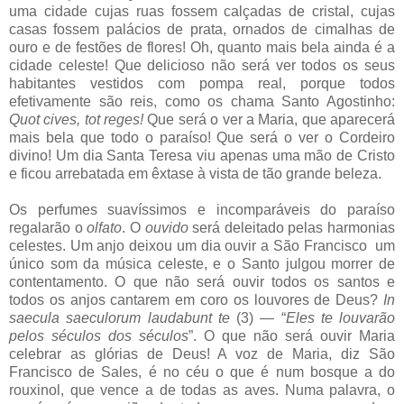
uma cidade cujas ruas fossem calçadas de cristal, cujas
casas fossem palácios de prata, ornados de cimalhas de
ouro e de festões de flores! Oh, quanto mais bela ainda é a
cidade celeste! Que delicioso não será ver todos os seus
habitantes vestidos com pompa real, porque todos
efetivamente são reis, como os chama Santo Agostinho:
Quot cives, tot reges!
Que será o ver a Maria, que aparecerá
mais bela que todo o paraíso! Que será o ver o Cordeiro
divino! Um dia Santa Teresa viu apenas uma mão de Cristo
e ficou arrebatada em êxtase à vista de tão grande beleza.
Os perfumes suavíssimos e incomparáveis do paraíso
regalarão o
olfato
. O
ouvido
será deleitado pelas harmonias
celestes. Um anjo deixou um dia ouvir a São Francisco um
único som da música celeste, e o Santo julgou morrer de
contentamento. O que não será ouvir todos os santos e
todos os anjos cantarem em coro os louvores de Deus?
In
saecula saeculorum laudabunt te
(3) — “
Eles te louvarão
pelos séculos dos séculos
”. O que não será ouvir Maria
celebrar as glórias de Deus! A voz de Maria, diz São
Francisco de Sales, é no céu o que é num bosque a do
rouxinol, que vence a de todas as aves. Numa palavra, o