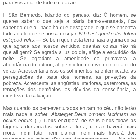
para Vos amar de todo o coração.
I. São Bernardo, falando do paraíso, diz: Ó homem, se
queres saber o que seja a pátria bem-aventurada, fica
sabendo que ali nada há que desagrade, e que se encontra
tudo aquilo que se possa desejar;
Nihil est quod nolis; totum
est quod velis.
— Se bem que nesta terra haja alguma coisa
que agrada aos nossos sentidos, quantas coisas não há
que afligem? Se agrada a luz do dia, aflige a escuridão da
noite. Se agradam a amenidade da primavera, a
abundância do outono, afligem o frio do inverno e o calor do
verão. Acrescentai a isso os sofrimentos na enfermidade, as
perseguições da parte dos homens, as privações da
pobreza. Acrescentai as angústias interiores, os temores, as
tentações dos demônios, as dúvidas da consciência, a
incerteza da salvação.
Mas quando os bem-aventurados entram no céu, não terão
mais nada a sofrer:
Absterget Deus omnem lacrimam ab
oculis eorum
(1). Deus enxugará de seus olhos todas as
lágrimas derramadas sobre a terra; e não haverá mais
morte, nem luto, nem clamor, nem mais haverá dor;