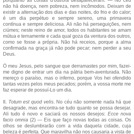
porquanto as coisas d'outrora desapareceram. — No céu
não há doença, nem pobreza, nem incômodos. Deixam de
existir a alternação dos dias e das noites, do frio e do calor;
é um dia perpétuo e sempre sereno, uma primavera
contínua e sempre deliciosa. Ali não há perseguições, nem
ciúmes; neste reino de amor, todos os habitantes se amam
mútua e ternamente e cada qual goza da ventura dos outros,
como se fosse a própria. Não há receios, porque a alma
confirmada na graça já não pode pecar; nem perder a seu
Deus.
Ó meu Jesus, pelo sangue que derramastes por mim, fazei-
me digno de entrar um dia na pátria bem-aventurada. Não
mereço o paraíso, mas o inferno, porque Vos hei ofendido
tantas vezes pelos meus pecados; porém, a vossa morte me
faz esperar de possuí-Lo um dia.
II.
Totum est quod velis
. No céu não somente nada há que
desagrade, mas encontra-se tudo quanto se possa desejar.
Ali tudo é novo e saciará os nossos desejos:
Ecce nova
facio omnia
(2) — Eis que faço novas todas as coisas. Os
olhos se deslumbrarão com a vida daquela cidade, cuja
beleza é perfeita. Que maravilha não nos causaria a vista de