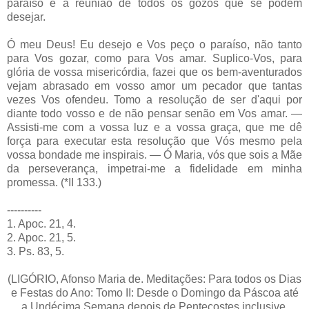
paraíso é a reunião de todos os gozos que se podem
desejar.
Ó meu Deus! Eu desejo e Vos peço o paraíso, não tanto
para Vos gozar, como para Vos amar. Suplico-Vos, para
glória de vossa misericórdia, fazei que os bem-aventurados
vejam abrasado em vosso amor um pecador que tantas
vezes Vos ofendeu. Tomo a resolução de ser d'aqui por
diante todo vosso e de não pensar senão em Vos amar. —
Assisti-me com a vossa luz e a vossa graça, que me dê
força para executar esta resolução que Vós mesmo pela
vossa bondade me inspirais. — Ó Maria, vós que sois a Mãe
da perseverança, impetrai-me a fidelidade em minha
promessa. (*II 133.)
----------
1. Apoc. 21, 4.
2. Apoc. 21, 5.
3. Ps. 83, 5.
(LIGÓRIO, Afonso Maria de. Meditações: Para todos os Dias
e Festas do Ano: Tomo II: Desde o Domingo da Páscoa até
a Undécima Semana depois de Pentecostes inclusive.