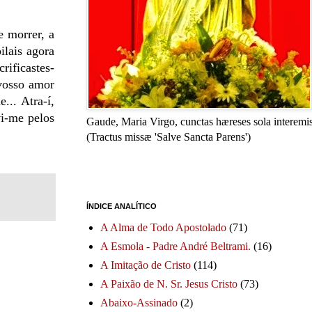
e morrer, a
ilais agora
rificastes-
vosso amor
... Atra-í,
vi-me pelos
Gaude, Maria Virgo, cunctas hæreses sola interemis
(Tractus missæ 'Salve Sancta Parens')
ÍNDICE ANALÍTICO
A Alma de Todo Apostolado
(71)
A Esmola - Padre André Beltrami.
(16)
A Imitação de Cristo
(114)
A Paixão de N. Sr. Jesus Cristo
(73)
Abaixo-Assinado
(2)