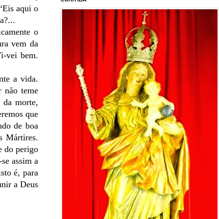
“Eis aqui o
a?...
nicamente o
ura vem da
Vi-vei bem.
te a vida.
r não teme
 da morte,
deremos que
ando de boa
 Mártires.
e do perigo
-se assim a
sto é, para
unir a Deus