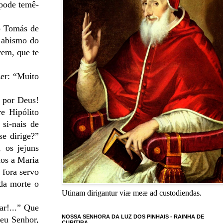
pode temê-
ão Tomás de
 abismo do
vem, que te
zer: “Muito
z por Deus!
e Hipólito
si-nais de
se dirige?”
 os jejuns
mos a Maria
 fora servo
da morte o
Utinam dirigantur viæ meæ ad custodiendas.
ar!...” Que
NOSSA SENHORA DA LUZ DOS PINHAIS - RAINHA DE
seu Senhor,
CURITIBA