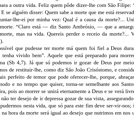
para a outra vida. Feliz quem pôde dizer-lhe com São Filipe: 
E se alguém disser: Quem sabe a morte que me está reservad
guntar-lhe-ei por minha vez: Qual é a causa da morte?... U
a morte. “Claro está — diz Santo Ambrósio, — que a amarg
morte, mas na vida. Quereis perder o receio da morte?... 
).
sível que pudesse ter morte má quem foi fiel a Deus duran
 tenha vivido bem”. Aquele que está preparado para morre
na (Sb 4,7). Já que só podemos ir gozar de Deus por meio
os de restituir-lhe, como diz São João Crisóstomo, e consi
ais perfeito de temor que pode oferecer-lhe, porque, abraç
modo e no tempo que quiser, torna-se semelhante aos Santos
ra, pois ao morrer se unirá eternamente a Deus e se verá livr
 não ter desejo de ir depressa gozar de sua vista, assegurando
pudermos nesta vida, que só para este fim deve ser-vir-nos; i
 na hora da morte será igual ao desejo que nutrimos em nos 