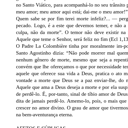
no Santo Viático, para acompanhá-lo no seu trânsito 
meu amor; meu amor aqui está; dai-me o meu amor!” 
Quem sabe se por fim terei morte infeliz?... — per
pecado. Logo, é a este que devemos temer, e não 
culpa, não da morte”. O temor não deve existir na 
Aquele que teme o Senhor, será feliz no fim (Ecl 1,13
O Padre La Colombière tinha por moralmente im-pos
Santo Agostinho dizia: “Não pode morrer mal quem
nenhum gênero de morte, mesmo que seja a repenti
convém que lhe ofereçamos o que por necessidade tem
aquele que oferece sua vida a Deus, pratica o ato m
vontade a morte que Deus se a paz enviar-lhe, do 
Aquele que ama a Deus deseja a morte e por ela suspi
de perdê-lo. É, por-tanto, sinal de tíbio amor de Deus
dita de jamais perdê-lo. Amemo-lo, pois, o mais que 
crescer no amor divino. O grau de amor que tivermos
na bem-aventurança eterna.