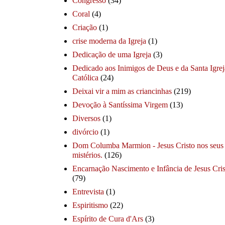
Congresso
(34)
Coral
(4)
Criação
(1)
crise moderna da Igreja
(1)
Dedicação de uma Igreja
(3)
Dedicado aos Inimigos de Deus e da Santa Igrej
Católica
(24)
Deixai vir a mim as criancinhas
(219)
Devoção à Santíssima Virgem
(13)
Diversos
(1)
divórcio
(1)
Dom Columba Marmion - Jesus Cristo nos seus
mistérios.
(126)
Encarnação Nascimento e Infância de Jesus Cris
(79)
Entrevista
(1)
Espiritismo
(22)
Espírito de Cura d'Ars
(3)