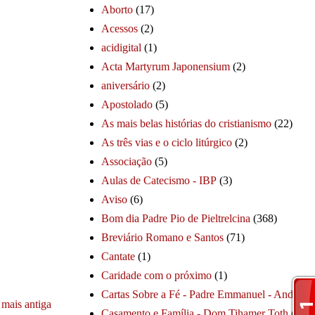
Aborto
(17)
Acessos
(2)
acidigital
(1)
Acta Martyrum Japonensium
(2)
aniversário
(2)
Apostolado
(5)
As mais belas histórias do cristianismo
(22)
As três vias e o ciclo litúrgico
(2)
Associação
(5)
Aulas de Catecismo - IBP
(3)
Aviso
(6)
Bom dia Padre Pio de Pieltrelcina
(368)
Breviário Romano e Santos
(71)
Cantate
(1)
Caridade com o próximo
(1)
Cartas Sobre a Fé - Padre Emmanuel - André
(1
mais antiga
Casamento e Família - Dom Tihamer Toth
(115)