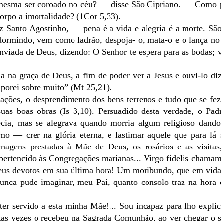
 mesma ser coroado no céu? — disse São Cipriano. — Como 
orpo a imortalidade? (1Cor 5,33).
z Santo Agostinho, — pena é a vida e alegria é a morte. S
ormindo, vem como ladrão, despoja- o, mata-o e o lança no
enviada de Deus, dizendo: O Senhor te espera para as bodas; 
a na graça de Deus, a fim de poder ver a Jesus e ouvi-lo di
e porei sobre muito” (Mt 25,21).
rações, o desprendimento dos bens terrenos e tudo que se fe
as boas obras (Is 3,10). Persuadido desta verdade, o Padr
ecia, mas se alegrava quando morria algum religioso dando 
o — crer na glória eterna, e lastimar aquele que para lá 
agens prestadas à Mãe de Deus, os rosários e as visitas,
pertencido às Congregações marianas... Virgo fidelis chama
 seus devotos em sua última hora! Um moribundo, que em vida
Nunca pude imaginar, meu Pai, quanto consolo traz na hora 
er servido a esta minha Mãe!... Sou incapaz para lho explic
tas vezes o recebeu na Sagrada Comunhão, ao ver chegar o 