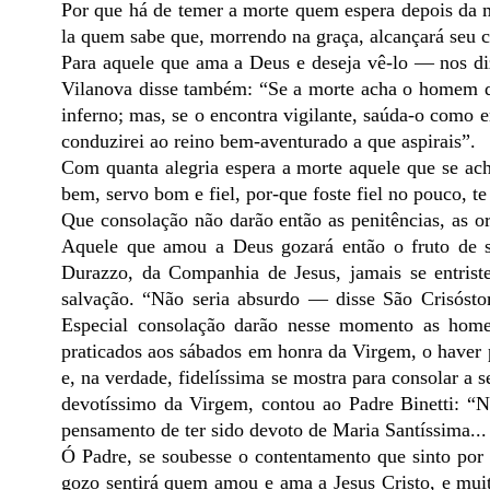
Por que há de temer a morte quem espera depois da
la quem sabe que, morrendo na graça, alcançará seu c
Para aquele que ama a Deus e deseja vê-lo — nos di
Vilanova disse também: “Se a morte acha o homem d
inferno; mas, se o encontra vigilante, saúda-o como 
conduzirei ao reino bem-aventurado a que aspirais”.
Com quanta alegria espera a morte aquele que se ach
bem, servo bom e fiel, por-que foste fiel no pouco, t
Que consolação não darão então as penitências, as o
Aquele que amou a Deus gozará então o fruto de su
Durazzo, da Companhia de Jesus, jamais se entrist
salvação. “Não seria absurdo — disse São Crisóstom
Especial consolação darão nesse momento as homen
praticados aos sábados em honra da Virgem, o haver 
e, na verdade, fidelíssima se mostra para consolar a
devotíssimo da Virgem, contou ao Padre Binetti: “
pensamento de ter sido devoto de Maria Santíssima...
Ó Padre, se soubesse o contentamento que sinto por t
gozo sentirá quem amou e ama a Jesus Cristo, e mui