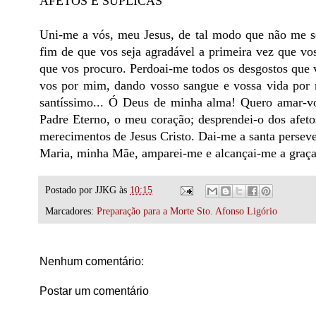
AFETOS E SÚPLICAS
Uni-me a vós, meu Jesus, de tal modo que não me se
fim de que vos seja agradável a primeira vez que vos
que vos procuro. Perdoai-me todos os desgostos que v
vos por mim, dando vosso sangue e vossa vida por
santíssimo... Ó Deus de minha alma! Quero amar-vos
Padre Eterno, o meu coração; desprendei-o dos afetos
merecimentos de Jesus Cristo. Dai-me a santa perseve
Maria, minha Mãe, amparei-me e alcançai-me a graça 
Postado por
JJKG
às
10:15
Marcadores:
Preparação para a Morte Sto. Afonso Ligório
Nenhum comentário:
Postar um comentário