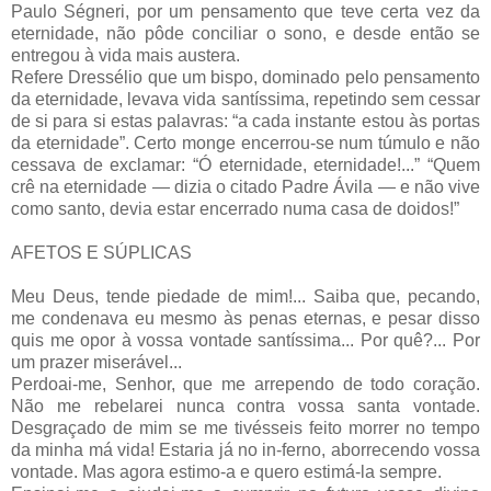
Paulo Ségneri, por um pensamento que teve certa vez da
eternidade, não pôde conciliar o sono, e desde então se
entregou à vida mais austera.
Refere Dressélio que um bispo, dominado pelo pensamento
da eternidade, levava vida santíssima, repetindo sem cessar
de si para si estas palavras: “a cada instante estou às portas
da eternidade”. Certo monge encerrou-se num túmulo e não
cessava de exclamar: “Ó eternidade, eternidade!...” “Quem
crê na eternidade — dizia o citado Padre Ávila — e não vive
como santo, devia estar encerrado numa casa de doidos!”
AFETOS E SÚPLICAS
Meu Deus, tende piedade de mim!... Saiba que, pecando,
me condenava eu mesmo às penas eternas, e pesar disso
quis me opor à vossa vontade santíssima... Por quê?... Por
um prazer miserável...
Perdoai-me, Senhor, que me arrependo de todo coração.
Não me rebelarei nunca contra vossa santa vontade.
Desgraçado de mim se me tivésseis feito morrer no tempo
da minha má vida! Estaria já no in-ferno, aborrecendo vossa
vontade. Mas agora estimo-a e quero estimá-la sempre.