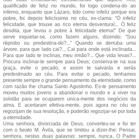
qualificado de feliz no mundo, foi logo condena-do ao
inferno, enquanto que Lázaro, tido como infeliz porque era
pobre, foi depois felicíssimo no céu, ex-clama: “Ó infeliz
felicidade, que trouxe ao rico eterna desventura!... Ó feliz
desdita, que levou o pobre à felicidade eterna!” De que
serve inquietar-se, como fazem alguns, dizendo: “Sou
réprobo ou predestina-do?...” Quando se derruba uma
árvore, para que lado cai?... Cai para onde está inclinada...
Para que lado te inclinas, meu irmão?... Que vida levas?...
Procura inclinar-te sempre para Deus; conserva-te na sua
graça, evite o pecado, e assim te salvarás e serás
predestinado ao céu. Para evitar o pecado, tenhamos
presente sempre o grande pensamento da eternidade, como
com razão lhe chama Santo Agostinho. Es-te pensamento
moveu muitos jovens a abandonar o mundo e a viver na
solidão para se ocuparem unica-mente dos negócios da
alma. E acertaram efetiva-mente, pois agora no céu se
regozijam de sua resolução, e poderão regozijar-se por toda
a eternidade.
Uma senhora, divorciada de Deus, converteu-se e foi ter
com o beato M. Ávila, que se limitou a dizer-lhe: Pensai,
senhora, nestas duas palavras: sempre, nunca. O Padre