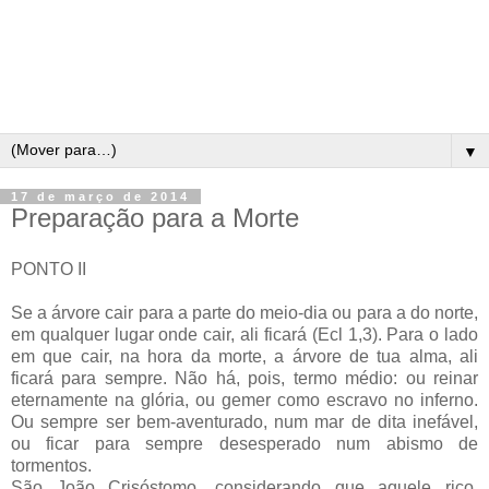
▼
17 de março de 2014
Preparação para a Morte
PONTO II
Se a árvore cair para a parte do meio-dia ou para a do norte,
em qualquer lugar onde cair, ali ficará (Ecl 1,3). Para o lado
em que cair, na hora da morte, a árvore de tua alma, ali
ficará para sempre. Não há, pois, termo médio: ou reinar
eternamente na glória, ou gemer como escravo no inferno.
Ou sempre ser bem-aventurado, num mar de dita inefável,
ou ficar para sempre desesperado num abismo de
tormentos.
São João Crisóstomo, considerando que aquele rico,