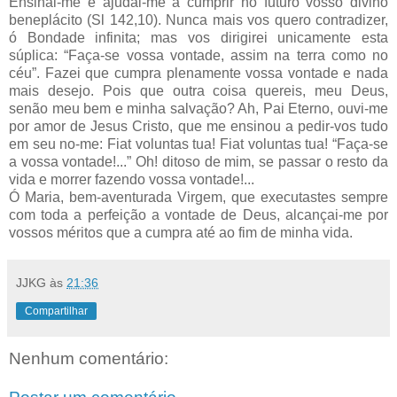
Ensinai-me e ajudai-me a cumprir no futuro vosso divino
beneplácito (Sl 142,10). Nunca mais vos quero contradizer,
ó Bondade infinita; mas vos dirigirei unicamente esta
súplica: “Faça-se vossa vontade, assim na terra como no
céu”. Fazei que cumpra plenamente vossa vontade e nada
mais desejo. Pois que outra coisa quereis, meu Deus,
senão meu bem e minha salvação? Ah, Pai Eterno, ouvi-me
por amor de Jesus Cristo, que me ensinou a pedir-vos tudo
em seu no-me: Fiat voluntas tua! Fiat voluntas tua! “Faça-se
a vossa vontade!...” Oh! ditoso de mim, se passar o resto da
vida e morrer fazendo vossa vontade!...
Ó Maria, bem-aventurada Virgem, que executastes sempre
com toda a perfeição a vontade de Deus, alcançai-me por
vossos méritos que a cumpra até ao fim de minha vida.
JJKG
às
21:36
Compartilhar
Nenhum comentário: