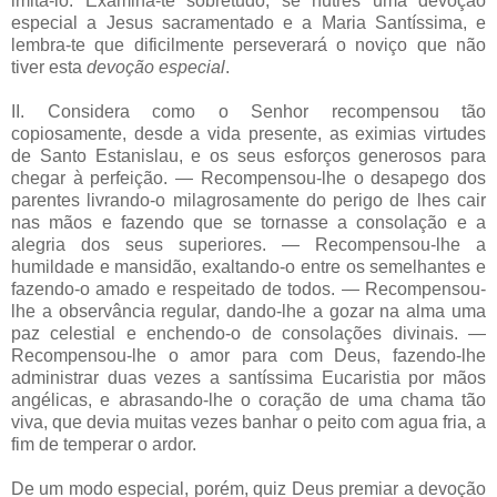
imitá-lo. Examina-te sobretudo, se nutres uma devoção
especial a Jesus sacramentado e a Maria Santíssima, e
lembra-te que dificilmente perseverará o noviço que não
tiver esta
devoção especial
.
II. Considera como o Senhor recompensou tão
copiosamente, desde a vida presente, as eximias virtudes
de Santo Estanislau, e os seus esforços generosos para
chegar à perfeição. — Recompensou-lhe o desapego dos
parentes livrando-o milagrosamente do perigo de lhes cair
nas mãos e fazendo que se tornasse a consolação e a
alegria dos seus superiores. — Recompensou-lhe a
humildade e mansidão, exaltando-o entre os semelhantes e
fazendo-o amado e respeitado de todos. — Recompensou-
lhe a observância regular, dando-lhe a gozar na alma uma
paz celestial e enchendo-o de consolações divinais. —
Recompensou-lhe o amor para com Deus, fazendo-lhe
administrar duas vezes a santíssima Eucaristia por mãos
angélicas, e abrasando-lhe o coração de uma chama tão
viva, que devia muitas vezes banhar o peito com agua fria, a
fim de temperar o ardor.
De um modo especial, porém, quiz Deus premiar a devoção