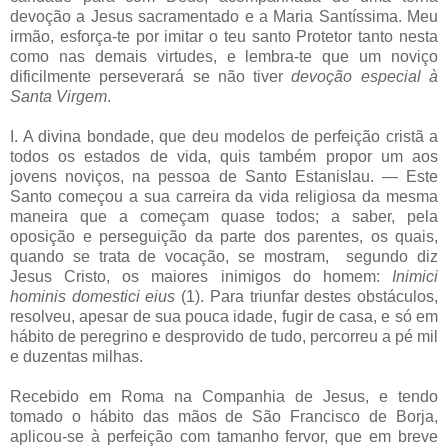
devoção a Jesus sacramentado e a Maria Santíssima. Meu
irmão, esforça-te por imitar o teu santo Protetor tanto nesta
como nas demais virtudes, e lembra-te que um noviço
dificilmente perseverará se não tiver
devoção especial à
Santa Virgem
.
I. A divina bondade, que deu modelos de perfeição cristã a
todos os estados de vida, quis também propor um aos
jovens noviços, na pessoa de Santo Estanislau. — Este
Santo começou a sua carreira da vida religiosa da mesma
maneira que a começam quase todos; a saber, pela
oposição e perseguição da parte dos parentes, os quais,
quando se trata de vocação, se mostram, segundo diz
Jesus Cristo, os maiores inimigos do homem:
Inimici
hominis domestici eius
(1). Para triunfar destes obstáculos,
resolveu, apesar de sua pouca idade, fugir de casa, e só em
hábito de peregrino e desprovido de tudo, percorreu a pé mil
e duzentas milhas.
Recebido em Roma na Companhia de Jesus, e tendo
tomado o hábito das mãos de São Francisco de Borja,
aplicou-se à perfeição com tamanho fervor, que em breve