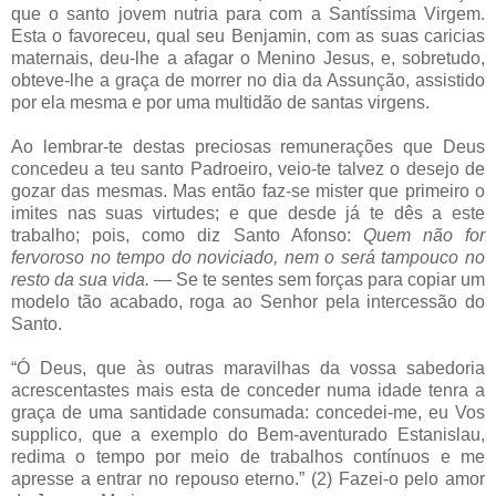
que o santo jovem nutria para com a Santíssima Virgem.
Esta o favoreceu, qual seu Benjamin, com as suas caricias
maternais, deu-lhe a afagar o Menino Jesus, e, sobretudo,
obteve-lhe a graça de morrer no dia da Assunção, assistido
por ela mesma e por uma multidão de santas virgens.
Ao lembrar-te destas preciosas remunerações que Deus
concedeu a teu santo Padroeiro, veio-te talvez o desejo de
gozar das mesmas. Mas então faz-se mister que primeiro o
imites nas suas virtudes; e que desde já te dês a este
trabalho; pois, como diz Santo Afonso:
Quem não for
fervoroso no tempo do noviciado, nem o será tampouco no
resto da sua vida.
— Se te sentes sem forças para copiar um
modelo tão acabado, roga ao Senhor pela intercessão do
Santo.
“Ó Deus, que às outras maravilhas da vossa sabedoria
acrescentastes mais esta de conceder numa idade tenra a
graça de uma santidade consumada: concedei-me, eu Vos
supplico, que a exemplo do Bem-aventurado Estanislau,
redima o tempo por meio de trabalhos contínuos e me
apresse a entrar no repouso eterno.” (2) Fazei-o pelo amor