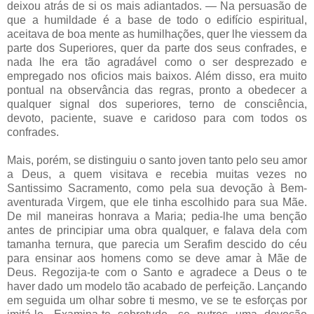
deixou atrás de si os mais adiantados. — Na persuasão de
que a humildade é a base de todo o edifício espiritual,
aceitava de boa mente as humilhações, quer lhe viessem da
parte dos Superiores, quer da parte dos seus confrades, e
nada lhe era tão agradável como o ser desprezado e
empregado nos oficios mais baixos. Além disso, era muito
pontual na observância das regras, pronto a obedecer a
qualquer signal dos superiores, terno de consciência,
devoto, paciente, suave e caridoso para com todos os
confrades.
Mais, porém, se distinguiu o santo joven tanto pelo seu amor
a Deus, a quem visitava e recebia muitas vezes no
Santissimo Sacramento, como pela sua devoção à Bem-
aventurada Virgem, que ele tinha escolhido para sua Mãe.
De mil maneiras honrava a Maria; pedia-lhe uma benção
antes de principiar uma obra qualquer, e falava dela com
tamanha ternura, que parecia um Serafim descido do céu
para ensinar aos homens como se deve amar à Mãe de
Deus. Regozija-te com o Santo e agradece a Deus o te
haver dado um modelo tão acabado de perfeição. Lançando
em seguida um olhar sobre ti mesmo, ve se te esforças por