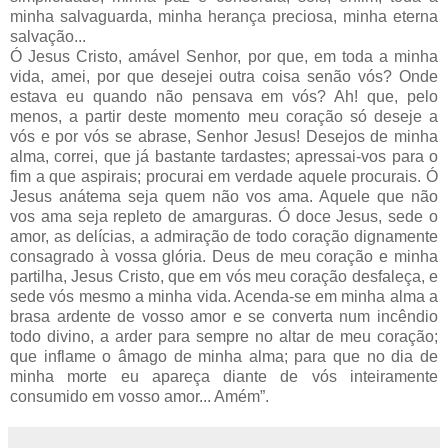
minha salvaguarda, minha herança preciosa, minha eterna
salvação...
Ó Jesus Cristo, amável Senhor, por que, em toda a minha
vida, amei, por que desejei outra coisa senão vós? Onde
estava eu quando não pensava em vós? Ah! que, pelo
menos, a partir deste momento meu coração só deseje a
vós e por vós se abrase, Senhor Jesus! Desejos de minha
alma, correi, que já bastante tardastes; apressai-vos para o
fim a que aspirais; procurai em verdade aquele procurais. Ó
Jesus anátema seja quem não vos ama. Aquele que não
vos ama seja repleto de amarguras. Ó doce Jesus, sede o
amor, as delícias, a admiração de todo coração dignamente
consagrado à vossa glória. Deus de meu coração e minha
partilha, Jesus Cristo, que em vós meu coração desfaleça, e
sede vós mesmo a minha vida. Acenda-se em minha alma a
brasa ardente de vosso amor e se converta num incêndio
todo divino, a arder para sempre no altar de meu coração;
que inflame o âmago de minha alma; para que no dia de
minha morte eu apareça diante de vós inteiramente
consumido em vosso amor... Amém”.