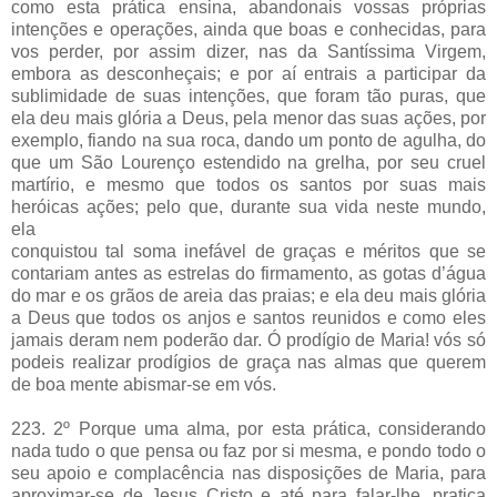
como esta prática ensina, abandonais vossas próprias
intenções e operações, ainda que boas e conhecidas, para
vos perder, por assim dizer, nas da Santíssima Virgem,
embora as desconheçais; e por aí entrais a participar da
sublimidade de suas intenções, que foram tão puras, que
ela deu mais glória a Deus, pela menor das suas ações, por
exemplo, fiando na sua roca, dando um ponto de agulha, do
que um São Lourenço estendido na grelha, por seu cruel
martírio, e mesmo que todos os santos por suas mais
heróicas ações; pelo que, durante sua vida neste mundo,
ela
conquistou tal soma inefável de graças e méritos que se
contariam antes as estrelas do firmamento, as gotas d’água
do mar e os grãos de areia das praias; e ela deu mais glória
a Deus que todos os anjos e santos reunidos e como eles
jamais deram nem poderão dar. Ó prodígio de Maria! vós só
podeis realizar prodígios de graça nas almas que querem
de boa mente abismar-se em vós.
223. 2º Porque uma alma, por esta prática, considerando
nada tudo o que pensa ou faz por si mesma, e pondo todo o
seu apoio e complacência nas disposições de Maria, para
aproximar-se de Jesus Cristo e até para falar-lhe, pratica