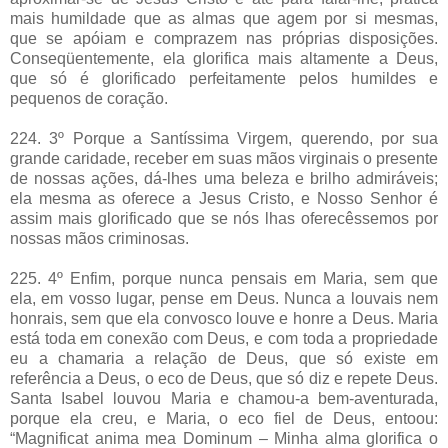
mais humildade que as almas que agem por si mesmas,
que se apóiam e comprazem nas próprias disposições.
Conseqüentemente, ela glorifica mais altamente a Deus,
que só é glorificado perfeitamente pelos humildes e
pequenos de coração.
224. 3º Porque a Santíssima Virgem, querendo, por sua
grande caridade, receber em suas mãos virginais o presente
de nossas ações, dá-lhes uma beleza e brilho admiráveis;
ela mesma as oferece a Jesus Cristo, e Nosso Senhor é
assim mais glorificado que se nós lhas oferecêssemos por
nossas mãos criminosas.
225. 4º Enfim, porque nunca pensais em Maria, sem que
ela, em vosso lugar, pense em Deus. Nunca a louvais nem
honrais, sem que ela convosco louve e honre a Deus. Maria
está toda em conexão com Deus, e com toda a propriedade
eu a chamaria a relação de Deus, que só existe em
referência a Deus, o eco de Deus, que só diz e repete Deus.
Santa Isabel louvou Maria e chamou-a bem-aventurada,
porque ela creu, e Maria, o eco fiel de Deus, entoou:
“Magnificat anima mea Dominum – Minha alma glorifica o