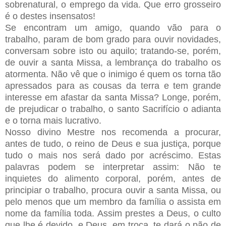
sobrenatural, o emprego da vida. Que erro grosseiro
é o destes insensatos!
Se encontram um amigo, quando vão para o
trabalho, param de bom grado para ouvir novidades,
conversam sobre isto ou aquilo; tratando-se, porém,
de ouvir a santa Missa, a lembrança do trabalho os
atormenta. Não vê que o inimigo é quem os torna tão
apressados para as cousas da terra e tem grande
interesse em afastar da santa Missa? Longe, porém,
de prejudicar o trabalho, o santo Sacrifício o adianta
e o torna mais lucrativo.
Nosso divino Mestre nos recomenda a procurar,
antes de tudo, o reino de Deus e sua justiça, porque
tudo o mais nos será dado por acréscimo. Estas
palavras podem se interpretar assim: Não te
inquietes do alimento corporal, porém, antes de
principiar o trabalho, procura ouvir a santa Missa, ou
pelo menos que um membro da família o assista em
nome da família toda. Assim prestes a Deus, o culto
que lhe é devido, e Deus, em troca, te dará o pão de