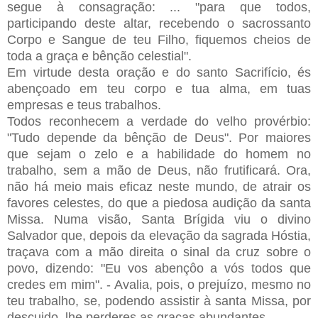
segue à consagração: ... "para que todos,
participando deste altar, recebendo o sacrossanto
Corpo e Sangue de teu Filho, fiquemos cheios de
toda a graça e bênção celestial".
Em virtude desta oração e do santo Sacrifício, és
abençoado em teu corpo e tua alma, em tuas
empresas e teus trabalhos.
Todos reconhecem a verdade do velho provérbio:
"Tudo depende da bênção de Deus". Por maiores
que sejam o zelo e a habilidade do homem no
trabalho, sem a mão de Deus, não frutificará. Ora,
não há meio mais eficaz neste mundo, de atrair os
favores celestes, do que a piedosa audição da santa
Missa. Numa visão, Santa Brígida viu o divino
Salvador que, depois da elevação da sagrada Hóstia,
traçava com a mão direita o sinal da cruz sobre o
povo, dizendo: "Eu vos abençôo a vós todos que
credes em mim". - Avalia, pois, o prejuízo, mesmo no
teu trabalho, se, podendo assistir à santa Missa, por
descuido, lhe perderes as graças abundantes.