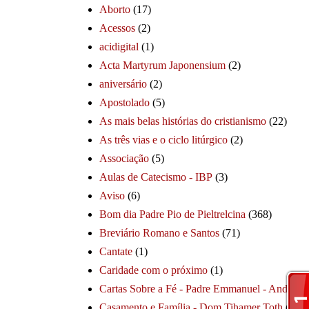
Aborto
(17)
Acessos
(2)
acidigital
(1)
Acta Martyrum Japonensium
(2)
aniversário
(2)
Apostolado
(5)
As mais belas histórias do cristianismo
(22)
As três vias e o ciclo litúrgico
(2)
Associação
(5)
Aulas de Catecismo - IBP
(3)
Aviso
(6)
Bom dia Padre Pio de Pieltrelcina
(368)
Breviário Romano e Santos
(71)
Cantate
(1)
Caridade com o próximo
(1)
Cartas Sobre a Fé - Padre Emmanuel - André
(1
Casamento e Família - Dom Tihamer Toth
(115)