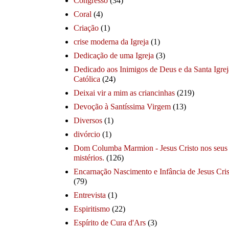
Congresso
(34)
Coral
(4)
Criação
(1)
crise moderna da Igreja
(1)
Dedicação de uma Igreja
(3)
Dedicado aos Inimigos de Deus e da Santa Igrej
Católica
(24)
Deixai vir a mim as criancinhas
(219)
Devoção à Santíssima Virgem
(13)
Diversos
(1)
divórcio
(1)
Dom Columba Marmion - Jesus Cristo nos seus
mistérios.
(126)
Encarnação Nascimento e Infância de Jesus Cris
(79)
Entrevista
(1)
Espiritismo
(22)
Espírito de Cura d'Ars
(3)