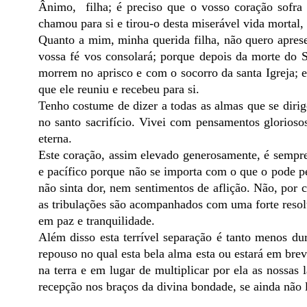
Ânimo, filha; é preciso que o vosso coração sofra 
chamou para si e tirou-o desta miserável vida morta
Quanto a mim, minha querida filha, não quero apresen
vossa fé vos consolará; porque depois da morte do S
morrem no aprisco e com o socorro da santa Igreja; e
que ele reuniu e recebeu para si.
Tenho costume de dizer a todas as almas que se dirig
no santo sacrifício. Vivei com pensamentos glorioso
eterna.
Este coração, assim elevado generosamente, é sempre
e pacífico porque não se importa com o que o pode pe
não sinta dor, nem sentimentos de aflição. Não, por c
as tribulações são acompanhados com uma forte resolu
em paz e tranquilidade.
Além disso esta terrível separação é tanto menos d
repouso no qual esta bela alma esta ou estará em bre
na terra e em lugar de multiplicar por ela as nossas
recepção nos braços da divina bondade, se ainda não l