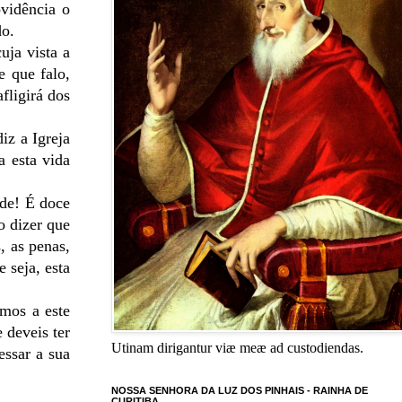
ovidência o
do.
uja vista a
e que falo,
fligirá dos
iz a Igreja
a esta vida
ade! É doce
o dizer que
, as penas,
 seja, esta
amos a este
 deveis ter
Utinam dirigantur viæ meæ ad custodiendas.
essar a sua
NOSSA SENHORA DA LUZ DOS PINHAIS - RAINHA DE
CURITIBA