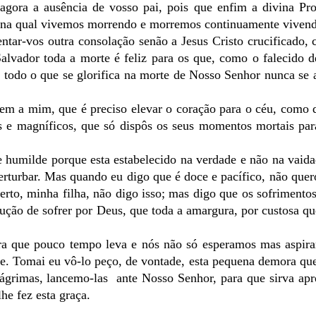
agora a ausência de vosso pai, pois que enfim a divina Pr
l, na qual vivemos morrendo e morremos continuamente viven
tar-vos outra consolação senão a Jesus Cristo crucificado, c
alvador toda a morte é feliz para os que, como o falecido d
 todo o que se glorifica na morte de Nosso Senhor nunca se a
em a mim, que é preciso elevar o coração para o céu, como d
s e magníficos, que só dispôs os seus momentos mortais par
 humilde porque esta estabelecido na verdade e não na vaid
rturbar. Mas quando eu digo que é doce e pacífico, não quer
erto, minha filha, não digo isso; mas digo que os sofrimentos
ção de sofrer por Deus, que toda a amargura, por custosa que
ura que pouco tempo leva e nós não só esperamos mas aspir
ve. Tomai eu vô-lo peço, de vontade, esta pequena demora que
 lágrimas, lancemo-las ante Nosso Senhor, para que sirva apr
he fez esta graça.