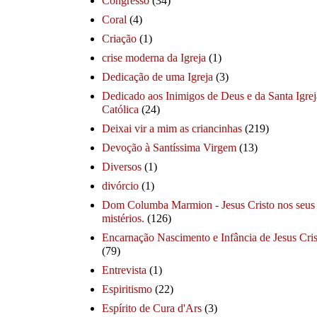
Congresso
(34)
Coral
(4)
Criação
(1)
crise moderna da Igreja
(1)
Dedicação de uma Igreja
(3)
Dedicado aos Inimigos de Deus e da Santa Igrej
Católica
(24)
Deixai vir a mim as criancinhas
(219)
Devoção à Santíssima Virgem
(13)
Diversos
(1)
divórcio
(1)
Dom Columba Marmion - Jesus Cristo nos seus
mistérios.
(126)
Encarnação Nascimento e Infância de Jesus Cris
(79)
Entrevista
(1)
Espiritismo
(22)
Espírito de Cura d'Ars
(3)