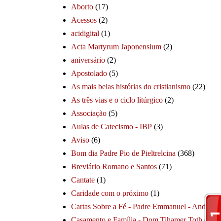
Aborto
(17)
Acessos
(2)
acidigital
(1)
Acta Martyrum Japonensium
(2)
aniversário
(2)
Apostolado
(5)
As mais belas histórias do cristianismo
(22)
As três vias e o ciclo litúrgico
(2)
Associação
(5)
Aulas de Catecismo - IBP
(3)
Aviso
(6)
Bom dia Padre Pio de Pieltrelcina
(368)
Breviário Romano e Santos
(71)
Cantate
(1)
Caridade com o próximo
(1)
Cartas Sobre a Fé - Padre Emmanuel - André
(1
Casamento e Família - Dom Tihamer Toth
(115)