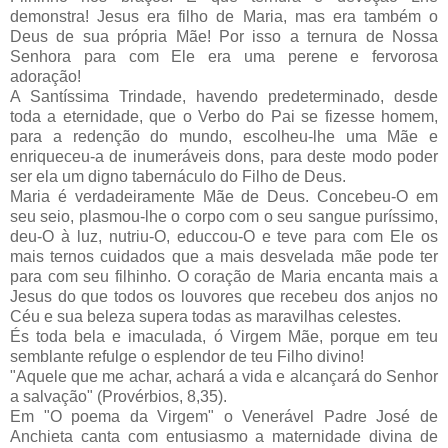
demonstra! Jesus era filho de Maria, mas era também o
Deus de sua própria Mãe! Por isso a ternura de Nossa
Senhora para com Ele era uma perene e fervorosa
adoração!
A Santíssima Trindade, havendo predeterminado, desde
toda a eternidade, que o Verbo do Pai se fizesse homem,
para a redenção do mundo, escolheu-lhe uma Mãe e
enriqueceu-a de inumeráveis dons, para deste modo poder
ser ela um digno tabernáculo do Filho de Deus.
Maria é verdadeiramente Mãe de Deus. Concebeu-O em
seu seio, plasmou-lhe o corpo com o seu sangue puríssimo,
deu-O à luz, nutriu-O, educcou-O e teve para com Ele os
mais ternos cuidados que a mais desvelada mãe pode ter
para com seu filhinho. O coração de Maria encanta mais a
Jesus do que todos os louvores que recebeu dos anjos no
Céu e sua beleza supera todas as maravilhas celestes.
És toda bela e imaculada, ó Virgem Mãe, porque em teu
semblante refulge o esplendor de teu Filho divino!
"Aquele que me achar, achará a vida e alcançará do Senhor
a salvação" (Provérbios, 8,35).
Em "O poema da Virgem" o Venerável Padre José de
Anchieta canta com entusiasmo a maternidade divina de