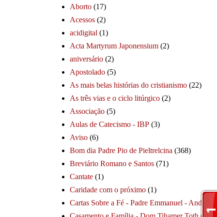
Aborto
(17)
Acessos
(2)
acidigital
(1)
Acta Martyrum Japonensium
(2)
aniversário
(2)
Apostolado
(5)
As mais belas histórias do cristianismo
(22)
As três vias e o ciclo litúrgico
(2)
Associação
(5)
Aulas de Catecismo - IBP
(3)
Aviso
(6)
Bom dia Padre Pio de Pieltrelcina
(368)
Breviário Romano e Santos
(71)
Cantate
(1)
Caridade com o próximo
(1)
Cartas Sobre a Fé - Padre Emmanuel - André
(1
Casamento e Família - Dom Tihamer Toth
(115)