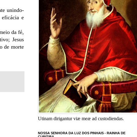
te unindo-
eficácia e
meio da fé,
tivo; Jesus
do de morte
Utinam dirigantur viæ meæ ad custodiendas.
NOSSA SENHORA DA LUZ DOS PINHAIS - RAINHA DE
CURITIBA