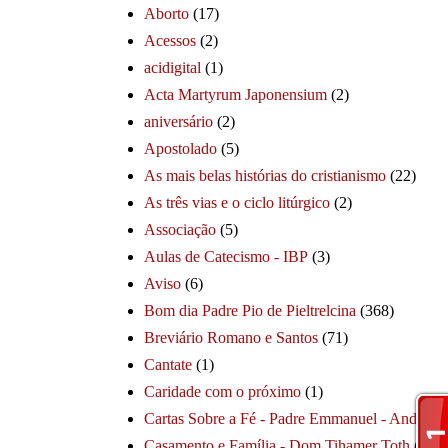
Aborto
(17)
Acessos
(2)
acidigital
(1)
Acta Martyrum Japonensium
(2)
aniversário
(2)
Apostolado
(5)
As mais belas histórias do cristianismo
(22)
As três vias e o ciclo litúrgico
(2)
Associação
(5)
Aulas de Catecismo - IBP
(3)
Aviso
(6)
Bom dia Padre Pio de Pieltrelcina
(368)
Breviário Romano e Santos
(71)
Cantate
(1)
Caridade com o próximo
(1)
Cartas Sobre a Fé - Padre Emmanuel - André
(1
Casamento e Família - Dom Tihamer Toth
(115)