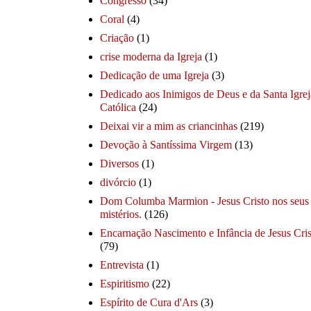
Congresso
(34)
Coral
(4)
Criação
(1)
crise moderna da Igreja
(1)
Dedicação de uma Igreja
(3)
Dedicado aos Inimigos de Deus e da Santa Igrej
Católica
(24)
Deixai vir a mim as criancinhas
(219)
Devoção à Santíssima Virgem
(13)
Diversos
(1)
divórcio
(1)
Dom Columba Marmion - Jesus Cristo nos seus
mistérios.
(126)
Encarnação Nascimento e Infância de Jesus Cris
(79)
Entrevista
(1)
Espiritismo
(22)
Espírito de Cura d'Ars
(3)