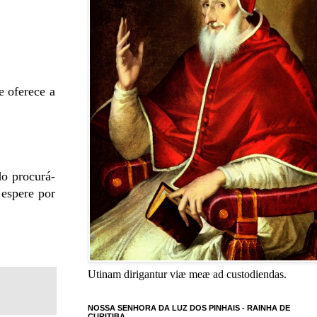
e oferece a
do procurá-
 espere por
Utinam dirigantur viæ meæ ad custodiendas.
NOSSA SENHORA DA LUZ DOS PINHAIS - RAINHA DE
CURITIBA