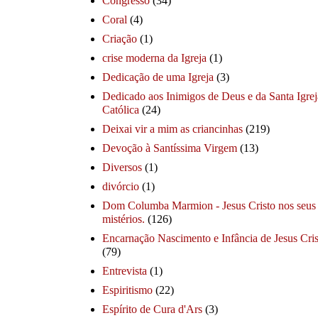
Congresso
(34)
Coral
(4)
Criação
(1)
crise moderna da Igreja
(1)
Dedicação de uma Igreja
(3)
Dedicado aos Inimigos de Deus e da Santa Igrej
Católica
(24)
Deixai vir a mim as criancinhas
(219)
Devoção à Santíssima Virgem
(13)
Diversos
(1)
divórcio
(1)
Dom Columba Marmion - Jesus Cristo nos seus
mistérios.
(126)
Encarnação Nascimento e Infância de Jesus Cris
(79)
Entrevista
(1)
Espiritismo
(22)
Espírito de Cura d'Ars
(3)