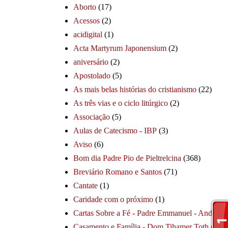
Aborto
(17)
Acessos
(2)
acidigital
(1)
Acta Martyrum Japonensium
(2)
aniversário
(2)
Apostolado
(5)
As mais belas histórias do cristianismo
(22)
As três vias e o ciclo litúrgico
(2)
Associação
(5)
Aulas de Catecismo - IBP
(3)
Aviso
(6)
Bom dia Padre Pio de Pieltrelcina
(368)
Breviário Romano e Santos
(71)
Cantate
(1)
Caridade com o próximo
(1)
Cartas Sobre a Fé - Padre Emmanuel - André
(1
Casamento e Família - Dom Tihamer Toth
(115)