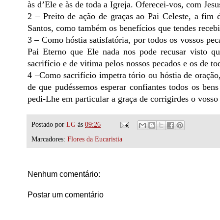
às d’Ele e às de toda a Igreja. Oferecei-vos, com Jes
2 – Preito de ação de graças ao Pai Celeste, a fim
Santos, como também os benefícios que tendes recebi
3 – Como hóstia satisfatória, por todos os vossos p
Pai Eterno que Ele nada nos pode recusar visto q
sacrifício e de vitima pelos nossos pecados e os de t
4 –Como sacrifício impetra tório ou hóstia de oraçã
de que pudéssemos esperar confiantes todos os bens 
pedi-Lhe em particular a graça de corrigirdes o vosso
Postado por
LG
às
09:26
Marcadores:
Flores da Eucaristia
Nenhum comentário:
Postar um comentário