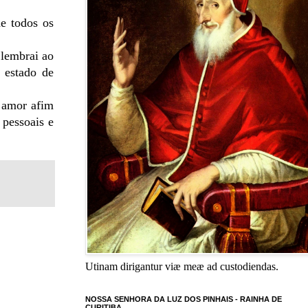
de todos os
 lembrai ao
 estado de
u amor afim
 pessoais e
Utinam dirigantur viæ meæ ad custodiendas.
NOSSA SENHORA DA LUZ DOS PINHAIS - RAINHA DE
CURITIBA