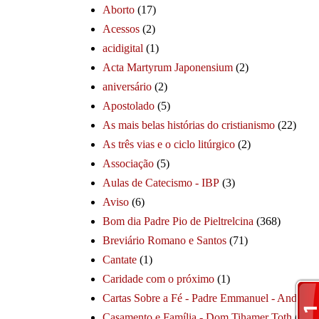
Aborto
(17)
Acessos
(2)
acidigital
(1)
Acta Martyrum Japonensium
(2)
aniversário
(2)
Apostolado
(5)
As mais belas histórias do cristianismo
(22)
As três vias e o ciclo litúrgico
(2)
Associação
(5)
Aulas de Catecismo - IBP
(3)
Aviso
(6)
Bom dia Padre Pio de Pieltrelcina
(368)
Breviário Romano e Santos
(71)
Cantate
(1)
Caridade com o próximo
(1)
Cartas Sobre a Fé - Padre Emmanuel - André
(1
Casamento e Família - Dom Tihamer Toth
(115)