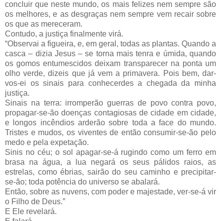
concluir que neste mundo, os mais felizes nem sempre são
os melhores, e as desgraças nem sempre vem recair sobre
os que as mereceram.
Contudo, a justiça finalmente virá.
“Observai a figueira, e, em geral, todas as plantas. Quando a
casca – dizia Jesus – se torna mais tenra e úmida, quando
os gomos entumescidos deixam transparecer na ponta um
olho verde, dizeis que já vem a primavera. Pois bem, dar-
vos-ei os sinais para conhecerdes a chegada da minha
justiça.
Sinais na terra: irromperão guerras de povo contra povo,
propagar-se-ão doenças contagiosas de cidade em cidade,
e longos incêndios arderão sobre toda a face do mundo.
Tristes e mudos, os viventes de então consumir-se-ão pelo
medo e pela expetação.
Sinis no céu; o sol apagar-se-á rugindo como um ferro em
brasa na água, a lua negará os seus pálidos raios, as
estrelas, como ébrias, sairão do seu caminho e precipitar-
se-ão; toda potência do universo se abalará.
Então, sobre as nuvens, com poder e majestade, ver-se-á vir
o Filho de Deus.”
E Ele revelará.