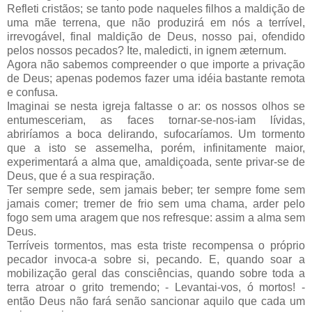
Refleti cristãos; se tanto pode naqueles filhos a maldição de
uma mãe terrena, que não produzirá em nós a terrível,
irrevogável, final maldição de Deus, nosso pai, ofendido
pelos nossos pecados? Ite, maledicti, in ignem æternum.
Agora não sabemos compreender o que importe a privação
de Deus; apenas podemos fazer uma idéia bastante remota
e confusa.
Imaginai se nesta igreja faltasse o ar: os nossos olhos se
entumesceriam, as faces tornar-se-nos-iam lívidas,
abriríamos a boca delirando, sufocaríamos. Um tormento
que a isto se assemelha, porém, infinitamente maior,
experimentará a alma que, amaldiçoada, sente privar-se de
Deus, que é a sua respiração.
Ter sempre sede, sem jamais beber; ter sempre fome sem
jamais comer; tremer de frio sem uma chama, arder pelo
fogo sem uma aragem que nos refresque: assim a alma sem
Deus.
Terríveis tormentos, mas esta triste recompensa o próprio
pecador invoca-a sobre si, pecando. E, quando soar a
mobilização geral das consciências, quando sobre toda a
terra atroar o grito tremendo; - Levantai-vos, ó mortos! -
então Deus não fará senão sancionar aquilo que cada um