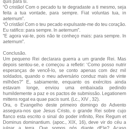
quis para si.
“Ó cristão! Com o pecado tu te degradaste a ti mesmo, seja
feita a tua vontade, para sempre. Fiat voluntas tua, in
aeternum”.
“Ó cristão! Com o teu pecado expulsaste-me do teu coração.
Eu ratifico: para sempre. In aeternum”.
“E agora vai-te, pois não te conheço mais: para sempre. In
aeternum”.
Conclusão.
Um pequeno Rei declarara guerra a um grande Rei. Mas
depois sentou-se, e começou a refletir: ‘Como posso nutrir
esperanças de vencê-lo, se conto apenas com dez mil
soldados, quando o meu adversário conduz mais de vinte
milhões?” E, sabiamente, enquanto os exércitos ainda
estavam longe, enviou uma embaixada pedindo
humildemente a paz e os pactos de submissão. Legationem
mittens rogat ea quae pacis sunt. (Lc., XIV , 32).
Ora, o Evangelho deste primeiro domingo do Advento
assegura-nos que Jesus Cristo, o grande Rei sobre cujo
flanco esta escrito o sinal do poder infinito, Rex Regum et
Dominus dominantium. (apoc., XIX, 16), deve vir do céu a
julgar a terra. Que somos nós diante dEle? Acaso