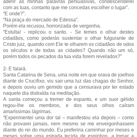
aderir às minhas palavras persuasivas, condescenderei
com as tuas, contanto que me concedas escolher o lugar”.
“E onde?”.
“Na praça do mercado de Edessa”.
Porém ela recusou, horrorizada de vergonha.
“Estulta! - replicou o santo. - Se temes o olhar destes
cidadãos, como poderás sustentar o olhar fulgurante de
Cristo juiz, quando com Ele te olharem os cidadãos de odos
os séculos e de todas as cidades? Quando não um só,
porém todos os pecados da tua vida forem revelados?”
2- E falará.
Santa Catarina de Sena, uma noite em que orava de joelhos
diante do Crucifixo, viu sair uma luz das chagas do Senhor,
e depois ouviu um gemido que a censurava por ter estado
naquele dia distraída na meditação.
A santa começou a tremer de espanto, e um suor gélido
regou-lhe os membros, e dos seus olhos caíram
amaríssimas lágrimas.
“Experimentei uma dor tal – manifestou ela depois – como
não provarei jamais, nem mesmo se me envergonhassem
diante do rei do mundo. Eu preferiria caminhar por meses e
meses sobre uma estrada tecida de espinhos, a tornar a