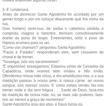
ousará responder alguma coisa?
3- E condenará.
Antes do alvorecer Santo Agostinho foi acordado por um
gemer longo e por um soluçar dilacerante que lhe vinha da
rua.
Dois homens semi-nus, de barba e cabeleira sórdida e
comprida, magros e famintos, tremiam convulsivamente
diante da porta do bispo. Entrementes, todo o povo de
Hipona acorrera para os ver.
“Como vos chamais?’ perguntou Santo Agostinho.
“Paulo e Paládio”, responderam eles, sem cessarem de
chorar e de tremer.
“Sossegai, nós vos socorreremos”.
“É impossível sossegarmos. Estamos vindo de Cesaréia da
Capadócia, onde eramos sete irmãos e três irmãs.
Ofendemos nossa mãe viúva, e ela amaldiçoou-nos, e a sua
maldição passou à nossa pele, à nossa carne, ao nosso
sangue, aos nossos ossos. E como estais vendo, faz-nos
tremer noite e dia sem trégua . . . Santo de Deus, livra-nos
da maldição de nossa mãe, ou, se mais não puderes, faze-
nos ao menos a graça de morrermos”.
Santo Agostinho orou por eles, e Deus livrou-os.