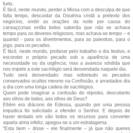
furto.
É fácil, neste mundo, perder a Missa com a desculpa de que
falta tempo, descuidar da Doutrina cristã a pretexto dos
negócios, omitir as orações da noite por causa do
cansaço;mas então todos saberão que não se achava
tempo para os deveres religiosos, mas achava-se tempo – e
quanto! - para os divertimentos, para as palestras, para o
jogo, para os pecados.
É fácil, neste mundo, profanar pelo trabalho o dia festivo, e
esconder o próprio pecado sob a aparência de uma
necessidade ou da urgência; mas a avareza sórdida que
nos impele a este sacrilégio será desvendada naquele dia.
Tudo será desvendado: mas sobretudo os pecados
conservados ocultos mesmo na Confissão, e arrastados dia
a dia com uma longa cadeia de sacrilégios.
Quem pode imaginar a confusão do réprobo, descoberto
aos olhos de todos, aos olhos de Deus?
Efrém era diácono de Edessa, quando por uma pessoa
impudica foi solicitado a ofender o Senhor. E depois de
haver tentado em vão todos os recursos para converter
aquela alma infeliz, apegou-se a um estratagema.
“Esta bem – disse – ele finalmente – já que não queres