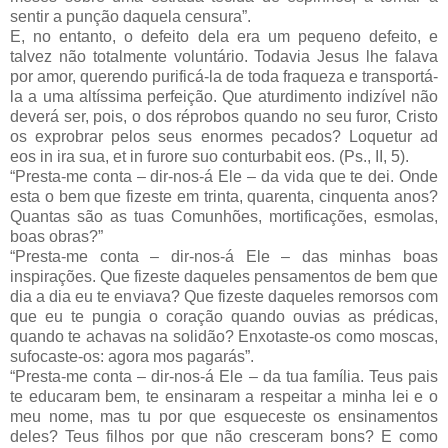
sentir a punção daquela censura”.
E, no entanto, o defeito dela era um pequeno defeito, e
talvez não totalmente voluntário. Todavia Jesus lhe falava
por amor, querendo purificá-la de toda fraqueza e transportá-
la a uma altíssima perfeição. Que aturdimento indizível não
deverá ser, pois, o dos réprobos quando no seu furor, Cristo
os exprobrar pelos seus enormes pecados? Loquetur ad
eos in ira sua, et in furore suo conturbabit eos. (Ps., II, 5).
“Presta-me conta – dir-nos-á Ele – da vida que te dei. Onde
esta o bem que fizeste em trinta, quarenta, cinquenta anos?
Quantas são as tuas Comunhões, mortificações, esmolas,
boas obras?”
“Presta-me conta – dir-nos-á Ele – das minhas boas
inspirações. Que fizeste daqueles pensamentos de bem que
dia a dia eu te enviava? Que fizeste daqueles remorsos com
que eu te pungia o coração quando ouvias as prédicas,
quando te achavas na solidão? Enxotaste-os como moscas,
sufocaste-os: agora mos pagarás”.
“Presta-me conta – dir-nos-á Ele – da tua família. Teus pais
te educaram bem, te ensinaram a respeitar a minha lei e o
meu nome, mas tu por que esqueceste os ensinamentos
deles? Teus filhos por que não cresceram bons? E como