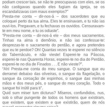
podiam crescer tais, se não te preocupavas com eles, se os
não castigavas quando eles fugiam da igreja, se os
escandalizavas com maus exemplos?”
Presta-me conta – dir-nos-á – dos sacerdotes que eu
coloquei perto da tua alma. Eles te ensinavam, e tu não ias
ouvi-los. Pregavam, e tu fechavas os ouvidos. Censuravam-
te em meu nome, e tu os odiaste”.
“Presta-me conta – dir-nos-á ele – dos meus sacramentos.
Tinhas na alma o demônio, e não ias confessar-te:
desprezas-te o sacramento do perdão, e agora pretendes
que eu te perdoe? Oh! Quantas vezes te esperei no silêncio
do Tabernáculo, e não vieste! Esperei-te na Páscoa,
esperei-te nas Quarenta Horas, esperei-te no dia do Perdão,
esperei-te no dia de Finados . . . E não vieste?”.
“Ah! Presta-me conta do meu sangue. O sangue que eu
derramei debaixo das oliveiras, o sangue da flagelação, o
sangue da coroação de espinhos, o sangue das minhas
mãos e dos meus pés, o sangue do meu coração. Todo o
sangue foi inútil para ti”.
Quid sum miser tum dicturus? Míseros, confundidos, nus,
sob o olhar pungente de todos os homens que existiram,
que existem, que existem e que existirão, quem de nós