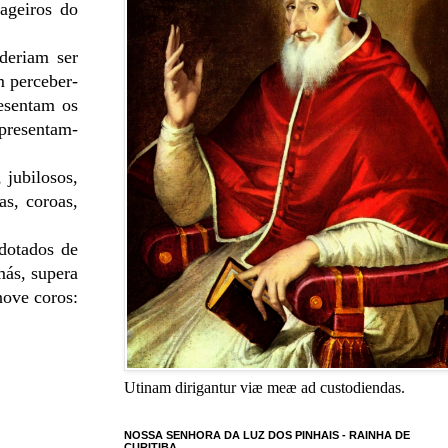
ageiros do
deriam ser
m perceber-
resentam os
epresentam-
 jubilosos,
s, coroas,
 dotados de
más, supera
nove coros:
Utinam dirigantur viæ meæ ad custodiendas.
NOSSA SENHORA DA LUZ DOS PINHAIS - RAINHA DE
CURITIBA