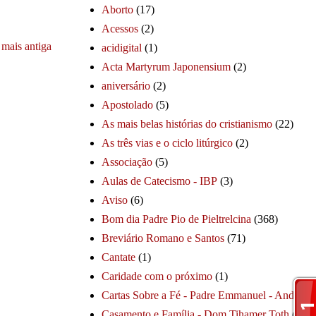
Aborto
(17)
Acessos
(2)
mais antiga
acidigital
(1)
Acta Martyrum Japonensium
(2)
aniversário
(2)
Apostolado
(5)
As mais belas histórias do cristianismo
(22)
As três vias e o ciclo litúrgico
(2)
Associação
(5)
Aulas de Catecismo - IBP
(3)
Aviso
(6)
Bom dia Padre Pio de Pieltrelcina
(368)
Breviário Romano e Santos
(71)
Cantate
(1)
Caridade com o próximo
(1)
Cartas Sobre a Fé - Padre Emmanuel - André
(1
Casamento e Família - Dom Tihamer Toth
(115)