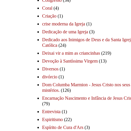
Congresso
(34)
Coral
(4)
Criação
(1)
crise moderna da Igreja
(1)
Dedicação de uma Igreja
(3)
Dedicado aos Inimigos de Deus e da Santa Igrej
Católica
(24)
Deixai vir a mim as criancinhas
(219)
Devoção à Santíssima Virgem
(13)
Diversos
(1)
divórcio
(1)
Dom Columba Marmion - Jesus Cristo nos seus
mistérios.
(126)
Encarnação Nascimento e Infância de Jesus Cris
(79)
Entrevista
(1)
Espiritismo
(22)
Espírito de Cura d'Ars
(3)