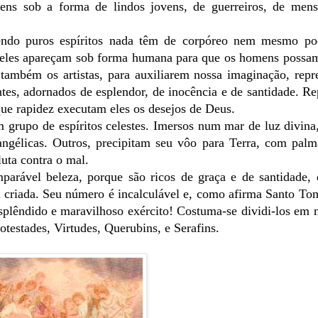
ens sob a forma de lindos jovens, de guerreiros, de mens
sendo puros espíritos nada têm de corpóreo nem mesmo po
e eles apareçam sob forma humana para que os homens possa
 também os artistas, para auxiliarem nossa imaginação, rep
tes, adornados de esplendor, de inocência e de santidade. R
ue rapidez executam eles os desejos de Deus.
grupo de espíritos celestes. Imersos num mar de luz divina,
ngélicas. Outros, precipitam seu vôo para Terra, com palma
uta contra o mal.
parável beleza, porque são ricos de graça e de santidade,
rça criada. Seu número é incalculável e, como afirma Santo To
splêndido e maravilhoso exército! Costuma-se dividi-los em 
testades, Virtudes, Querubins, e Serafins.