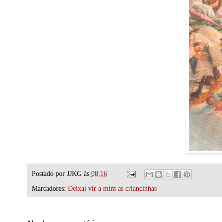
Postado por
JJKG
às
08:16
Marcadores:
Deixai vir a mim as criancinhas