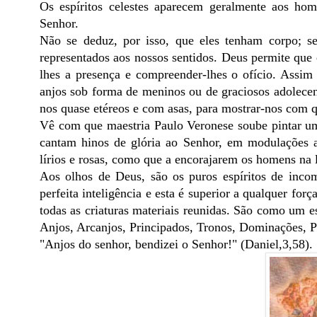
Os espíritos celestes aparecem geralmente aos hom
Senhor.
Não se deduz, por isso, que eles tenham corpo; 
representados aos nossos sentidos. Deus permite qu
lhes a presença e compreender-lhes o ofício. Assim
anjos sob forma de meninos ou de graciosos adolecen
nos quase etéreos e com asas, para mostrar-nos com q
Vê com que maestria Paulo Veronese soube pintar um 
cantam hinos de glória ao Senhor, em modulações a
lírios e rosas, como que a encorajarem os homens na l
Aos olhos de Deus, são os puros espíritos de incom
perfeita inteligência e esta é superior a qualquer fo
todas as criaturas materiais reunidas. São como um e
Anjos, Arcanjos, Principados, Tronos, Dominações, Po
"Anjos do senhor, bendizei o Senhor!" (Daniel,3,58).