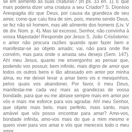
se em alimento às suas criaturas? (In ps. 33 en. 1). E que
mais poderia dizer uma criatura a seu Criador? S. Dionísio
Areopagita diz que Deus, por causa da grandeza de seu
amor, como que caiu fora de sim, pois, mesmo sendo Deus,
se fez não só homem, mas até alimento dos homens (Liv. V
de div. Nom. p. 4). Mas tal excesso, Senhor, não convinha à
vossa Majestade! Responde por Jesus S. João Crisóstomo:
o amor não procura razões quando quer fazer bem e
manifestar-se ao objeto amado; vai, não para onde lhe
convém, mas para onde o arrasta seu desejo (Sem. 147).
Ah! meu Jesus, quanto me envergonho ao pensar que,
podendo vos possuir, bem infinito, mais digno de amor que
todos os outros bens e tão abrasado em amor por minha
alma, eu me deixei levar a amar bens vis e mesquinhos,
pelos quais vos abandonei. Por favor, ó meu Deus,
manifestai-me cada vez mais as grandezas de vossa
bondade, para que eu me abrase sempre mais em amor por
vós e mais me esforce para vos agradar. Ah! meu Senhor,
que objeto mais belo, mais perfeito, mais santo, mais
amável que vós posso encontrar para amar? Amo-vos,
bondade infinita, amo-vos mais do que a mim mesmo e
quero viver para vos amar e vós que mereceis todo o meu
amor.