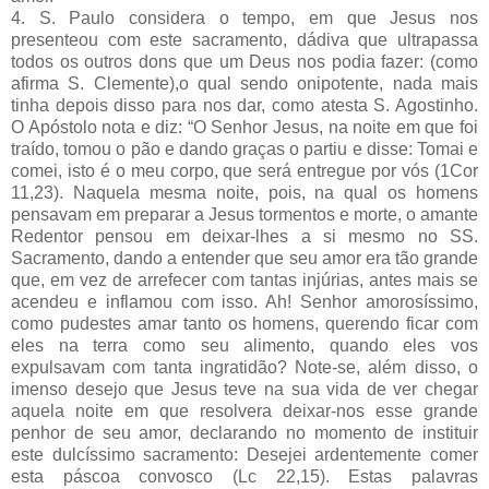
4. S. Paulo considera o tempo, em que Jesus nos
presenteou com este sacramento, dádiva que ultrapassa
todos os outros dons que um Deus nos podia fazer: (como
afirma S. Clemente),o qual sendo onipotente, nada mais
tinha depois disso para nos dar, como atesta S. Agostinho.
O Apóstolo nota e diz: “O Senhor Jesus, na noite em que foi
traído, tomou o pão e dando graças o partiu e disse: Tomai e
comei, isto é o meu corpo, que será entregue por vós (1Cor
11,23). Naquela mesma noite, pois, na qual os homens
pensavam em preparar a Jesus tormentos e morte, o amante
Redentor pensou em deixar-lhes a si mesmo no SS.
Sacramento, dando a entender que seu amor era tão grande
que, em vez de arrefecer com tantas injúrias, antes mais se
acendeu e inflamou com isso. Ah! Senhor amorosíssimo,
como pudestes amar tanto os homens, querendo ficar com
eles na terra como seu alimento, quando eles vos
expulsavam com tanta ingratidão? Note-se, além disso, o
imenso desejo que Jesus teve na sua vida de ver chegar
aquela noite em que resolvera deixar-nos esse grande
penhor de seu amor, declarando no momento de instituir
este dulcíssimo sacramento: Desejei ardentemente comer
esta páscoa convosco (Lc 22,15). Estas palavras