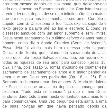
nós nem mesmo depois de sua morte, quis deixar-se-nos
todo em alimento no Sacramento do altar. Com isto deu-nos
a entender que, depois desse dom infinito, não tinha mais o
que dar-nos para nos testemunhar o seu amor. Cornélio e
Lápide, com S. Crisóstomo e Teofilacto, explica segundo o
texto grego a palavra até ao fim e escreve: É como se
dissesse: amou-os com um amor supremo e sem limites.
Jesus neste sacramento fez o último esforço de amor para o
homem, como diz o Abade Guerrico (Serm. de Ascens.).
Essa idéia foi ainda mais bem expressa pelo sagrado
Concílio de Trento, que, falando do sacramento do altar,
disse que nele nosso Salvador derramou, por assim dizer,
todas as riquezas de seu amor para conosco. (Sess. 13,
c.2). Tinha, pois, razão S. Tomás d’Aquino de chamar este
sacramento de sacramento de amor e o maior penhor de
amor que um Deus nos podia dar (Op. 18, c. 25). E s.
Bernardo o chamava amor dos amores. S. Maria Madalena
de Pazzi dizia que uma alma depois de comungar pode
exclamar: “Tudo está consumado”, já que o meu Deus,
tendo-se dado todo a mim nesta comunhão, nada mais tem
para comunicar-me. Uma vez perguntou esta santa a uma
de suas noviças em que havia pensado depois da