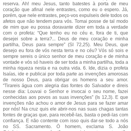
reserva. Ah! meu Jesus, tanto batestes à porta de meu
coração que afinal nele entrastes, como eu o espero. Já,
porém, que nele entrastes, peço-vos expulseis dele todos os
afetos que não tendem para vós. Tomai posse de tal modo
de mim que eu possa doravante dizer em toda a verdade
com o profeta: “Que tenho eu no céu e, fora de ti, que
desejei sobre a terra?... Deus de meu coração e minha
partilha, Deus para sempre” (Sl 72,25). Meu Deus, que
desejo eu fora de vós nesta terra e no céu? Vós só sois e
sempre sereis o único senhor de meu coração e de minha
vontade e vós só haveis de ser toda a minha partilha, toda a
minha riqueza nesta e na outra vida. 6. Ide, dizia o profeta
Isaías, ide e publicai por toda parte as invenções amorosas
de nosso Deus, para obrigar os homens a seu amor.
“Tirareis água com alegria das fontes do Salvador e direis
nesse dia: Louvai o Senhor e invocai o seu nome, fazei
conhecidas aos povos as suas invenções” (Is 12,3). E que
invenções não achou o amor de Jesus para se fazer amar
por nós! Na cruz quis ele abrir-nos nas suas chagas tantas
fontes de graças que, para recebê-las, basta o pedi-las com
confiança. E não contente com isso quis dar-se todo a nós
no SS. Sacramento. Ó homem, exclama S. João