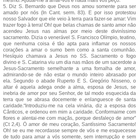
mesmo. Ajudai-me a amar-vos e nada mais vos peço.
5. Diz S. Bernardo que Deus nos amou somente para ser
amado por nós (In Cant. serm. 83). E por isso protestou
nosso Salvador que ele veio à terra para fazer-se amar: Vim
trazer fogo à terra! Oh! que belas chamas de santo amor não
acendeu Jesus nas almas por meio deste diviníssimo
sacramento. Dizia o venerável S. Francisco Olímpio, teatino,
que nenhuma coisa é tão apta para inflamar os nossos
corações a amar o sumo bem como a santa comunhão.
Hesíquio chamava a Jesus no SS. Sacramento o fogo
divino e S. Catarina viu um dia nas mãos de um sacerdote a
Jesus-Sacramento semelhante a uma fornalha de amor,
admirando-se de não estar o mundo inteiro abrasado por
ela. Segundo o abade Ruperto E S. Gregório Nisseno, o
altar é aquela adega onde a alma, esposa de Jesus, se
inebria de amor por seu Senhor, de tal modo esquecida da
terra que se abrasa docemente e enlanguesce de santa
caridade.“Introduziu-me na cela vinária, diz a esposa dos
Cânticos, e ordenou em mim a caridade. Conformaime com
flores e alentai-me com maçãs, porque desfaleço de amor”
(Ct 2,4). Ó amor de meu coração, Santíssimo Sacramento!
Oh! se eu me recordasse sempre de vós e me esquecesse
de tudo para amar a vós somente, sem interrupção e sem