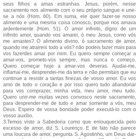
seus filhos a amas estranhas. Jesus, porém, nesse
sacramento nos alimento com o seu próprio sangue e une-
se a nós (Hom. 60). Em suma, ele quer fazer-se nosso
alimento e uma mesma coisa conosco, porque nos amava
ardentemente (Hom. 51). Ó amor infinito, digno de um
infinito amor, quando vos amarei, ó meu Jesus, como vós
me amastes? Ó alimento divino, ó sacramento de amor,
quando me atraireis todo a vós? não podeis fazer mais para
vos fazerdes amar por mim. Eu quero sempre começar a
amar-vos, prometo-vos sempre, mas nunca o começo.
Quero começar hoje a amar-vos deveras. Ajudai-me,
inflamai-me, desprendei-me da terra e não permitais que eu
continue a resistir a tantas finezas de vosso amor. Eu vos
amo de todo o coração e por isso quero tudo abandonar
para vos comprazer, minha vida, meu amor, meu tudo.
Quero unir-me muitas vezes convosco neste sacramento,
para desprender-me de tudo e amar somente a vós, meu
Deus. Espero de vossa bondade poder executá-lo com o
vosso auxílio.
3.Temos visto a Sabedoria como que enlouquecida pelo
excesso de amor, diz S. Lourenço. E de fato não parece
uma loucura de amor, pergunta S. Agostinho, um Deus dar-