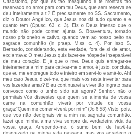
Crisóstomo, por que és tão mesquinho e te mostras tão
reservado no amor para com teu Deus, que sem reserva se
deu inteiramente a ti? É precisamente no SS. Sacramento,
diz o Doutor Angélico, que Jesus nos dá tudo quanto é e
quanto tem (Opusc. 63, c. 3). Eis o Deus imenso que o
mundo não pode conter, ajunta S. Boaventura, tornado
nosso prisioneiro e cativo, quando vem ao nosso peito na
sagrada comunhão (In praep. Miss. c. 4). Por isso S.
Bernardo, considerando, esta verdade, fora de si de amor,
exclamava: O meu Jesus quis fazer-se hóspede inseparável
de meu coração. E já que o meu Deus quis entregar-se
inteiramente a mim para cativar-me o amor, é justo, concluía,
que eu me empregue todo e inteiro em servi-lo e amá-lo. Ah!
meu caro Jesus, dizei-me, que mais vos resta inventar para
vos fazerdes amar? E eu continuarei a viver tão ingrato para
convosco como o tenho sido até agora? Senhor, não o
permitais.Vós dissestes que quem se alimenta de vossa
carne na comunhão viverá por virtude de vossa
graça:“Quem me comer viverá por mim” (Jo 6,58).Visto, pois,
que vos não dedignais vir a mim na sagrada comunhão,
fazei que minha alma viva sempre da verdadeira vida da
vossa graça. Arrependo-me, ó sumo bem, de havê-la
desprezado na minha vida passada, mas vos agradeço o