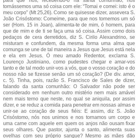
para que nós, recebendo-o na santa comunhão, nos
tornássemos uma só coisa com ele: “Tomai e comei: isto é o
meu corpo” (Mt 25,26). Como se quisesse dizer, assevera S.
João Crisóstomo: Comeime, para que nos tornemos um só
ser (Hom. 15 in Joan), alimenta-te de mim, ó homem, para
que de mim e de ti se faça uma só coisa. Assim como dois
pedaços de cera derretidos, diz S. Cirilo Alexandrino, se
misturam e confundem, da mesma forma uma alma que
comunga se une de tal maneira a Jesus que Jesus está nela
e ela em Jesus. Ó meu amado Redentor, exclama S.
Lourenço Justiniano, como pudestes chegar e amar-vos
tanto e de tal modo unir-vos a vós, que o vosso coração e do
nosso não se fizesse senão um só coração? (De div. amor,
c. 5). Tinha, pois, razão S. Francisco de Sales de dizer,
falando da santa comunhão: O Salvador não pode ser
considerado em nenhum outro mistério nem mais amável
nem mais terno que neste, no qual se aniquila, por assim
dizer, e se reduz a comida para penetrar em nossas almas e
unir-se ao coração de seus fiéis: E assim, diz S. João
Crisóstomo, nós nos unimos e nos tornamos um corpo e
uma carne com aquele em quem os anjos não ousam fixar
seus olhares. Que pastor, ajunta o santo, alimenta suas
ovelhas com seu próprio sangue? Mesmo as mães dão