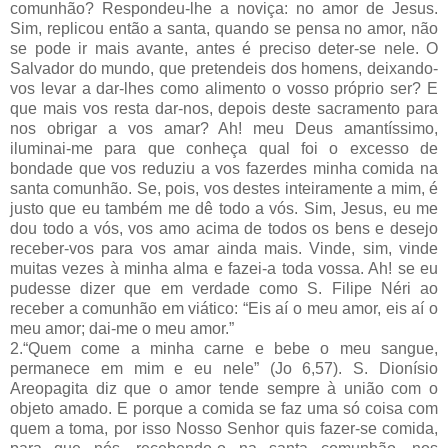
comunhão? Respondeu-lhe a noviça: no amor de Jesus.
Sim, replicou então a santa, quando se pensa no amor, não
se pode ir mais avante, antes é preciso deter-se nele. O
Salvador do mundo, que pretendeis dos homens, deixando-
vos levar a dar-lhes como alimento o vosso próprio ser? E
que mais vos resta dar-nos, depois deste sacramento para
nos obrigar a vos amar? Ah! meu Deus amantíssimo,
iluminai-me para que conheça qual foi o excesso de
bondade que vos reduziu a vos fazerdes minha comida na
santa comunhão. Se, pois, vos destes inteiramente a mim, é
justo que eu também me dê todo a vós. Sim, Jesus, eu me
dou todo a vós, vos amo acima de todos os bens e desejo
receber-vos para vos amar ainda mais. Vinde, sim, vinde
muitas vezes à minha alma e fazei-a toda vossa. Ah! se eu
pudesse dizer que em verdade como S. Filipe Néri ao
receber a comunhão em viático: “Eis aí o meu amor, eis aí o
meu amor; dai-me o meu amor.”
2.“Quem come a minha carne e bebe o meu sangue,
permanece em mim e eu nele” (Jo 6,57). S. Dionísio
Areopagita diz que o amor tende sempre à união com o
objeto amado. E porque a comida se faz uma só coisa com
quem a toma, por isso Nosso Senhor quis fazer-se comida,