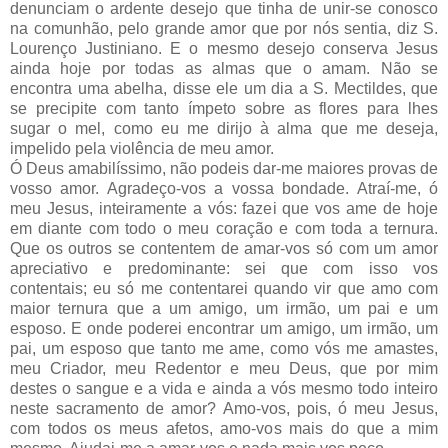
denunciam o ardente desejo que tinha de unir-se conosco
na comunhão, pelo grande amor que por nós sentia, diz S.
Lourenço Justiniano. E o mesmo desejo conserva Jesus
ainda hoje por todas as almas que o amam. Não se
encontra uma abelha, disse ele um dia a S. Mectildes, que
se precipite com tanto ímpeto sobre as flores para lhes
sugar o mel, como eu me dirijo à alma que me deseja,
impelido pela violência de meu amor.
Ó Deus amabilíssimo, não podeis dar-me maiores provas de
vosso amor. Agradeço-vos a vossa bondade. Atraí-me, ó
meu Jesus, inteiramente a vós: fazei que vos ame de hoje
em diante com todo o meu coração e com toda a ternura.
Que os outros se contentem de amar-vos só com um amor
apreciativo e predominante: sei que com isso vos
contentais; eu só me contentarei quando vir que amo com
maior ternura que a um amigo, um irmão, um pai e um
esposo. E onde poderei encontrar um amigo, um irmão, um
pai, um esposo que tanto me ame, como vós me amastes,
meu Criador, meu Redentor e meu Deus, que por mim
destes o sangue e a vida e ainda a vós mesmo todo inteiro
neste sacramento de amor? Amo-vos, pois, ó meu Jesus,
com todos os meus afetos, amo-vos mais do que a mim