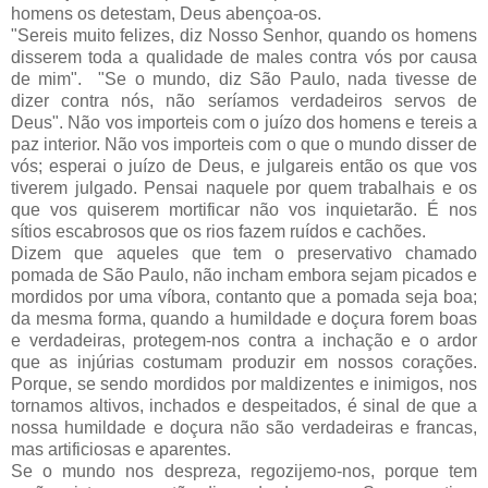
homens os detestam, Deus abençoa-os.
"Sereis muito felizes, diz Nosso Senhor, quando os homens
disserem toda a qualidade de males contra vós por causa
de mim". "Se o mundo, diz São Paulo, nada tivesse de
dizer contra nós, não seríamos verdadeiros servos de
Deus". Não vos importeis com o juízo dos homens e tereis a
paz interior. Não vos importeis com o que o mundo disser de
vós; esperai o juízo de Deus, e julgareis então os que vos
tiverem julgado. Pensai naquele por quem trabalhais e os
que vos quiserem mortificar não vos inquietarão. É nos
sítios escabrosos que os rios fazem ruídos e cachões.
Dizem que aqueles que tem o preservativo chamado
pomada de São Paulo, não incham embora sejam picados e
mordidos por uma víbora, contanto que a pomada seja boa;
da mesma forma, quando a humildade e doçura forem boas
e verdadeiras, protegem-nos contra a inchação e o ardor
que as injúrias costumam produzir em nossos corações.
Porque, se sendo mordidos por maldizentes e inimigos, nos
tornamos altivos, inchados e despeitados, é sinal de que a
nossa humildade e doçura não são verdadeiras e francas,
mas artificiosas e aparentes.
Se o mundo nos despreza, regozijemo-nos, porque tem