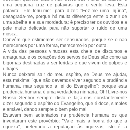
uma pequena cruz de palavras que o vento leva. Esta
palavra: "Ele feriu-me", para dizer: "Fez-me uma injúria",
desagrada-me, porque há muita diferença entre o zunir de
uma abelha e a sua mordedura; é preciso ter os ouvidos e a
pele muito delicada para não suportar o ruído de uma
mosca.
Convém que estimemos ser censurados, porque se o não
merecemos por uma forma, merecemo-lo por outra.
A vida das pessoas virtuosas esta cheia de discursos e
amarguras, e os corações dos servos de Deus são como as
bigornas destinadas a ser feridas e que vivem de golpes e
ultrajes.
Nunca deixarei sair do meu espírito, se Deus me ajudar,
esta máxima: "que não devemos viver segundo a prudência
humana, mas segundo a lei do Evangelho"; porque esta
prudência humana é uma verdadeira ninharia. Oh! Livre-nos
Nosso Senhor sempre disto e faça-nos constantemente
dizer segundo o espírito do Evangelho, que é doce, simples
e amável, dando sempre o bem pelo mal!
Estavam bem adiantados na prudência humana os que
inventaram este provérbio: "Vale mais a honra do que a
riqueza", preferindo a reputação às riquezas, isto é, a