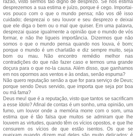
razão, visto sermos tão digno de desprezo. Se nos estima
desprezemos a sua estima e juízo, porque é cego. Importai-
vos pouco com o que o mundo pensa; não vos dê isso
cuidado; desprezai o seu louvor e seu desprezo e deixai
que ele diga o bem ou o mal que quiser. Em uma palavra,
desprezai quase igualmente a opinião que o mundo de vós
formar, e não lhe ligueis importância. Dizermos que não
somos o que o mundo pensa quando nos louva, é bom;
porque o mundo é um charlatão e diz sempre muito, seja
bom ou mau. Não encontro remédio melhor nas
contradições do que não fazer caso e termos uma grande
doçura para o que no-la causa. Além disso, que ganhamos
em nos opormos aos ventos e às ondas, senão espuma?
Não quero reputação senão a que for para serviço de Deus;
porque sendo Deus servido, que importa que seja por boa
ou má fama?
Deus meu! que é a reputação, visto que tantos se sacrificam
a esse ídolo? Afinal de contas é um sonho, uma opinião, um
fumo, um louvor onde a memória morre com o som, uma
estima que é tão falsa que muitos se admiram que lhe
louvem as virtudes, quando têm os vícios opostos, e que lhe
censurem os vícios de que estão isentos. Os que se
queixam quando dizem mal deles são muito delicados; é