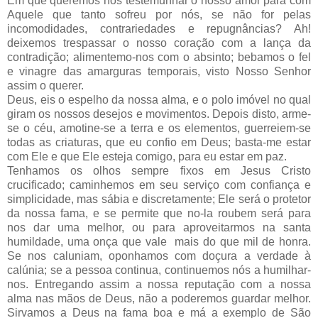
Em que queremos nós testemunhar o nosso amor para com
Aquele que tanto sofreu por nós, se não for pelas
incomodidades, contrariedades e repugnâncias? Ah!
deixemos trespassar o nosso coração com a lança da
contradição; alimentemo-nos com o absinto; bebamos o fel
e vinagre das amarguras temporais, visto Nosso Senhor
assim o querer.
Deus, eis o espelho da nossa alma, e o polo imóvel no qual
giram os nossos desejos e movimentos. Depois disto, arme-
se o céu, amotine-se a terra e os elementos, guerreiem-se
todas as criaturas, que eu confio em Deus; basta-me estar
com Ele e que Ele esteja comigo, para eu estar em paz.
Tenhamos os olhos sempre fixos em Jesus Cristo
crucificado; caminhemos em seu serviço com confiança e
simplicidade, mas sábia e discretamente; Ele será o protetor
da nossa fama, e se permite que no-la roubem será para
nos dar uma melhor, ou para aproveitarmos na santa
humildade, uma onça que vale mais do que mil de honra.
Se nos caluniam, oponhamos com doçura a verdade à
calúnia; se a pessoa continua, continuemos nós a humilhar-
nos. Entregando assim a nossa reputação com a nossa
alma nas mãos de Deus, não a poderemos guardar melhor.
Sirvamos a Deus na fama boa e má a exemplo de São