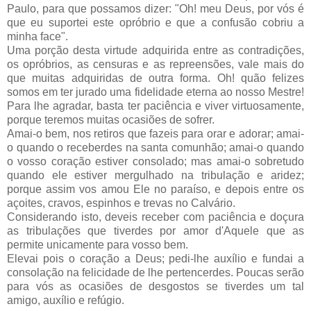
Paulo, para que possamos dizer: "Oh! meu Deus, por vós é
que eu suportei este opróbrio e que a confusão cobriu a
minha face".
Uma porção desta virtude adquirida entre as contradições,
os opróbrios, as censuras e as repreensões, vale mais do
que muitas adquiridas de outra forma. Oh! quão felizes
somos em ter jurado uma fidelidade eterna ao nosso Mestre!
Para lhe agradar, basta ter paciência e viver virtuosamente,
porque teremos muitas ocasiões de sofrer.
Amai-o bem, nos retiros que fazeis para orar e adorar; amai-
o quando o receberdes na santa comunhão; amai-o quando
o vosso coração estiver consolado; mas amai-o sobretudo
quando ele estiver mergulhado na tribulação e aridez;
porque assim vos amou Ele no paraíso, e depois entre os
açoites, cravos, espinhos e trevas no Calvário.
Considerando isto, deveis receber com paciência e doçura
as tribulações que tiverdes por amor d'Aquele que as
permite unicamente para vosso bem.
Elevai pois o coração a Deus; pedi-lhe auxílio e fundai a
consolação na felicidade de lhe pertencerdes. Poucas serão
para vós as ocasiões de desgostos se tiverdes um tal
amigo, auxílio e refúgio.