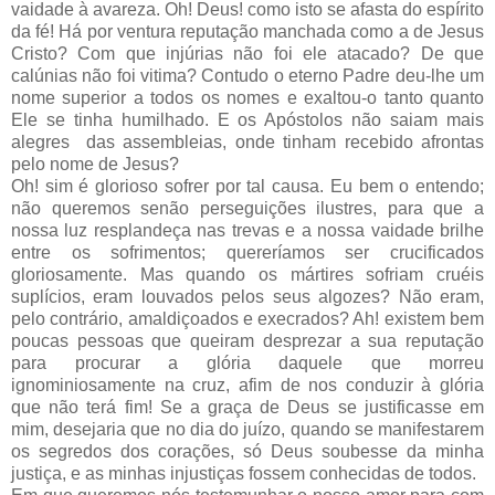
vaidade à avareza. Oh! Deus! como isto se afasta do espírito
da fé! Há por ventura reputação manchada como a de Jesus
Cristo? Com que injúrias não foi ele atacado? De que
calúnias não foi vitima? Contudo o eterno Padre deu-lhe um
nome superior a todos os nomes e exaltou-o tanto quanto
Ele se tinha humilhado. E os Apóstolos não saiam mais
alegres das assembleias, onde tinham recebido afrontas
pelo nome de Jesus?
Oh! sim é glorioso sofrer por tal causa. Eu bem o entendo;
não queremos senão perseguições ilustres, para que a
nossa luz resplandeça nas trevas e a nossa vaidade brilhe
entre os sofrimentos; quereríamos ser crucificados
gloriosamente. Mas quando os mártires sofriam cruéis
suplícios, eram louvados pelos seus algozes? Não eram,
pelo contrário, amaldiçoados e execrados? Ah! existem bem
poucas pessoas que queiram desprezar a sua reputação
para procurar a glória daquele que morreu
ignominiosamente na cruz, afim de nos conduzir à glória
que não terá fim! Se a graça de Deus se justificasse em
mim, desejaria que no dia do juízo, quando se manifestarem
os segredos dos corações, só Deus soubesse da minha
justiça, e as minhas injustiças fossem conhecidas de todos.