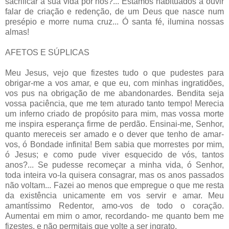
sacrificar a sua vida por nós?... Estamos habituados a ouvir
falar de criação e redenção, de um Deus que nasce num
presépio e morre numa cruz... Ó santa fé, ilumina nossas
almas!
AFETOS E SÚPLICAS
Meu Jesus, vejo que fizestes tudo o que pudestes para
obrigar-me a vos amar, e que eu, com minhas ingratidões,
vos pus na obrigação de me abandonardes. Bendita seja
vossa paciência, que me tem aturado tanto tempo! Merecia
um inferno criado de propósito para mim, mas vossa morte
me inspira esperança firme de perdão. Ensinai-me, Senhor,
quanto mereceis ser amado e o dever que tenho de amar-
vos, ó Bondade infinita! Bem sabia que morrestes por mim,
ó Jesus; e como pude viver esquecido de vós, tantos
anos?... Se pudesse recomeçar a minha vida, ó Senhor,
toda inteira vo-la quisera consagrar, mas os anos passados
não voltam... Fazei ao menos que empregue o que me resta
da existência unicamente em vos servir e amar. Meu
amantíssimo Redentor, amo-vos de todo o coração.
Aumentai em mim o amor, recordando- me quanto bem me
fizestes, e não permitais que volte a ser ingrato.