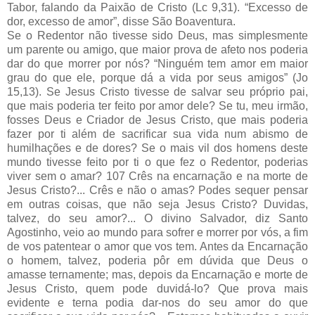
Tabor, falando da Paixão de Cristo (Lc 9,31). “Excesso de
dor, excesso de amor”, disse São Boaventura.
Se o Redentor não tivesse sido Deus, mas simplesmente
um parente ou amigo, que maior prova de afeto nos poderia
dar do que morrer por nós? “Ninguém tem amor em maior
grau do que ele, porque dá a vida por seus amigos” (Jo
15,13). Se Jesus Cristo tivesse de salvar seu próprio pai,
que mais poderia ter feito por amor dele? Se tu, meu irmão,
fosses Deus e Criador de Jesus Cristo, que mais poderia
fazer por ti além de sacrificar sua vida num abismo de
humilhações e de dores? Se o mais vil dos homens deste
mundo tivesse feito por ti o que fez o Redentor, poderias
viver sem o amar? 107 Crês na encarnação e na morte de
Jesus Cristo?... Crês e não o amas? Podes sequer pensar
em outras coisas, que não seja Jesus Cristo? Duvidas,
talvez, do seu amor?... O divino Salvador, diz Santo
Agostinho, veio ao mundo para sofrer e morrer por vós, a fim
de vos patentear o amor que vos tem. Antes da Encarnação
o homem, talvez, poderia pôr em dúvida que Deus o
amasse ternamente; mas, depois da Encarnação e morte de
Jesus Cristo, quem pode duvidá-lo? Que prova mais
evidente e terna podia dar-nos do seu amor do que