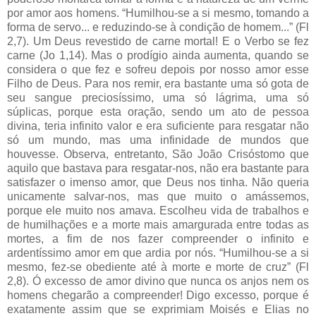
por amor aos homens. “Humilhou-se a si mesmo, tomando a
forma de servo... e reduzindo-se à condição de homem...” (Fl
2,7). Um Deus revestido de carne mortal! E o Verbo se fez
carne (Jo 1,14). Mas o prodígio ainda aumenta, quando se
considera o que fez e sofreu depois por nosso amor esse
Filho de Deus. Para nos remir, era bastante uma só gota de
seu sangue preciosíssimo, uma só lágrima, uma só
súplicas, porque esta oração, sendo um ato de pessoa
divina, teria infinito valor e era suficiente para resgatar não
só um mundo, mas uma infinidade de mundos que
houvesse. Observa, entretanto, São João Crisóstomo que
aquilo que bastava para resgatar-nos, não era bastante para
satisfazer o imenso amor, que Deus nos tinha. Não queria
unicamente salvar-nos, mas que muito o amássemos,
porque ele muito nos amava. Escolheu vida de trabalhos e
de humilhações e a morte mais amargurada entre todas as
mortes, a fim de nos fazer compreender o infinito e
ardentíssimo amor em que ardia por nós. “Humilhou-se a si
mesmo, fez-se obediente até à morte e morte de cruz” (Fl
2,8). Ó excesso de amor divino que nunca os anjos nem os
homens chegarão a compreender! Digo excesso, porque é
exatamente assim que se exprimiam Moisés e Elias no