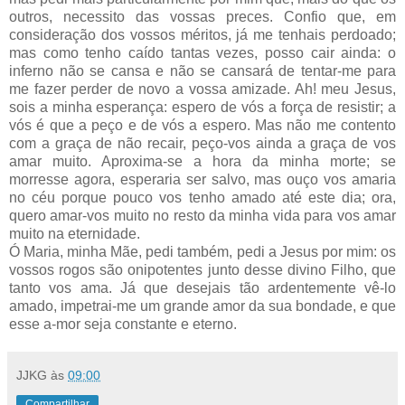
outros, necessito das vossas preces. Confio que, em
consideração dos vossos méritos, já me tenhais perdoado;
mas como tenho caído tantas vezes, posso cair ainda: o
inferno não se cansa e não se cansará de tentar-me para
me fazer perder de novo a vossa amizade. Ah! meu Jesus,
sois a minha esperança: espero de vós a força de resistir; a
vós é que a peço e de vós a espero. Mas não me contento
com a graça de não recair, peço-vos ainda a graça de vos
amar muito. Aproxima-se a hora da minha morte; se
morresse agora, esperaria ser salvo, mas ouço vos amaria
no céu porque pouco vos tenho amado até este dia; ora,
quero amar-vos muito no resto da minha vida para vos amar
muito na eternidade.
Ó Maria, minha Mãe, pedi também, pedi a Jesus por mim: os
vossos rogos são onipotentes junto desse divino Filho, que
tanto vos ama. Já que desejais tão ardentemente vê-lo
amado, impetrai-me um grande amor da sua bondade, e que
esse a-mor seja constante e eterno.
JJKG
às
09:00
Compartilhar