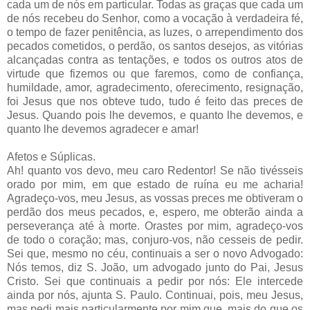
cada um de nós em particular. Todas as graças que cada um
de nós recebeu do Senhor, como a vocação à verdadeira fé,
o tempo de fazer penitência, as luzes, o arrependimento dos
pecados cometidos, o perdão, os santos desejos, as vitórias
alcançadas contra as tentações, e todos os outros atos de
virtude que fizemos ou que faremos, como de confiança,
humildade, amor, agradecimento, oferecimento, resignação,
foi Jesus que nos obteve tudo, tudo é feito das preces de
Jesus. Quando pois lhe devemos, e quanto lhe devemos, e
quanto lhe devemos agradecer e amar!
Afetos e Súplicas.
Ah! quanto vos devo, meu caro Redentor! Se não tivésseis
orado por mim, em que estado de ruína eu me acharia!
Agradeço-vos, meu Jesus, as vossas preces me obtiveram o
perdão dos meus pecados, e, espero, me obterão ainda a
perseverança até à morte. Orastes por mim, agradeço-vos
de todo o coração; mas, conjuro-vos, não cesseis de pedir.
Sei que, mesmo no céu, continuais a ser o novo Advogado:
Nós temos, diz S. João, um advogado junto do Pai, Jesus
Cristo. Sei que continuais a pedir por nós: Ele intercede
ainda por nós, ajunta S. Paulo. Continuai, pois, meu Jesus,
mas pedi mais particularmente por mim que, mais do que os