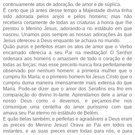
continuamente atos de adoração, de amor e de súplica.
É certo que já antes desse tempo a Majestade divina tinha
sido adorada pelos anjos e pelos homens; mas não
recebera certamente de todas as criaturas a honra que lhe
prestou o Menino Jesus, adorando-a no estábulo em que
nasceu. Unamos pois sempre as nossas adorações às que
Jesus ofereceu a Deus enquanto se achava no mundo.
Quão puros e perfeitos eram os atos de amor que o Verbo
encarnado oferecia a seu Pai na meditação! O Senhor
ordenara aos homens o amassem de todo o coração e de
todas as forças; mas esse preceito nunca fora perfeitamente
observado por nenhum homem: a primeira mulher que o
cumpriu foi Maria; e o primeiro homem foi Jesus Cristo que o
cumpriu duma maneira imensamente mais extensa do que
Maria. Pode-se dizer que o amor dos Serafins era frio em
comparação do divino In-fante. Aprendamos dele a amar o
nosso Deus como o devemos, e peçamos-lhe nos
comunique uma centelha do amor puríssimo com que
amava seu Pai eterno no estábulo de Belém.
E quão belas também, e perfeitas e agradáveis a Deus eram
as preces do Menino Jesus! Orava ao Pai em todos os
instantes, e as suas preces eram todas para nós, e para