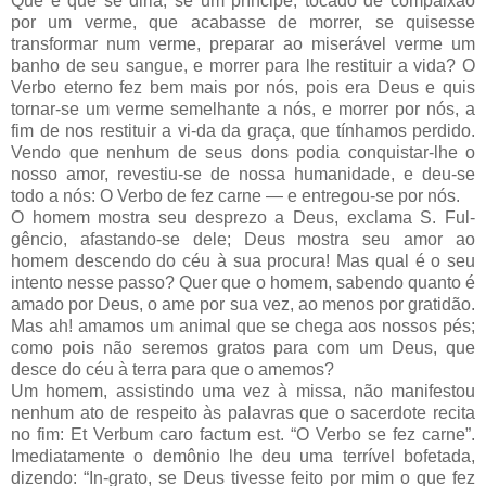
Que é que se diria, se um príncipe, tocado de compaixão
por um verme, que acabasse de morrer, se quisesse
transformar num verme, preparar ao miserável verme um
banho de seu sangue, e morrer para lhe restituir a vida? O
Verbo eterno fez bem mais por nós, pois era Deus e quis
tornar-se um verme semelhante a nós, e morrer por nós, a
fim de nos restituir a vi-da da graça, que tínhamos perdido.
Vendo que nenhum de seus dons podia conquistar-lhe o
nosso amor, revestiu-se de nossa humanidade, e deu-se
todo a nós: O Verbo de fez carne — e entregou-se por nós.
O homem mostra seu desprezo a Deus, exclama S. Ful-
gêncio, afastando-se dele; Deus mostra seu amor ao
homem descendo do céu à sua procura! Mas qual é o seu
intento nesse passo? Quer que o homem, sabendo quanto é
amado por Deus, o ame por sua vez, ao menos por gratidão.
Mas ah! amamos um animal que se chega aos nossos pés;
como pois não seremos gratos para com um Deus, que
desce do céu à terra para que o amemos?
Um homem, assistindo uma vez à missa, não manifestou
nenhum ato de respeito às palavras que o sacerdote recita
no fim: Et Verbum caro factum est. “O Verbo se fez carne”.
Imediatamente o demônio lhe deu uma terrível bofetada,
dizendo: “In-grato, se Deus tivesse feito por mim o que fez