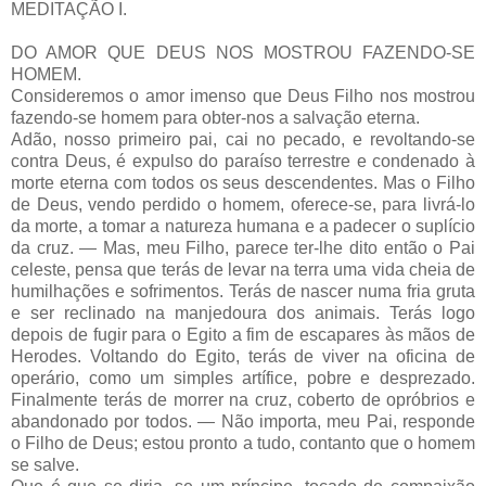
MEDITAÇÃO I.
DO AMOR QUE DEUS NOS MOSTROU FAZENDO-SE
HOMEM.
Consideremos o amor imenso que Deus Filho nos mostrou
fazendo-se homem para obter-nos a salvação eterna.
Adão, nosso primeiro pai, cai no pecado, e revoltando-se
contra Deus, é expulso do paraíso terrestre e condenado à
morte eterna com todos os seus descendentes. Mas o Filho
de Deus, vendo perdido o homem, oferece-se, para livrá-lo
da morte, a tomar a natureza humana e a padecer o suplício
da cruz. — Mas, meu Filho, parece ter-lhe dito então o Pai
celeste, pensa que terás de levar na terra uma vida cheia de
humilhações e sofrimentos. Terás de nascer numa fria gruta
e ser reclinado na manjedoura dos animais. Terás logo
depois de fugir para o Egito a fim de escapares às mãos de
Herodes. Voltando do Egito, terás de viver na oficina de
operário, como um simples artífice, pobre e desprezado.
Finalmente terás de morrer na cruz, coberto de opróbrios e
abandonado por todos. — Não importa, meu Pai, responde
o Filho de Deus; estou pronto a tudo, contanto que o homem
se salve.