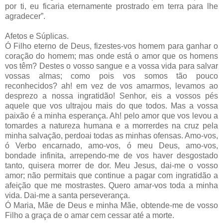
por ti, eu ficaria eternamente prostrado em terra para lhe
agradecer”.
Afetos e Súplicas.
Ó Filho eterno de Deus, fizestes-vos homem para ganhar o
coração do homem; mas onde está o amor que os homens
vos têm? Destes o vosso sangue e a vossa vida para salvar
vossas almas; como pois vos somos tão pouco
reconhecidos? ah! em vez de vos amarmos, levamos ao
desprezo a nossa ingratidão! Senhor, eis a vossos pés
aquele que vos ultrajou mais do que todos. Mas a vossa
paixão é a minha esperança. Ah! pelo amor que vos levou a
tomardes a natureza humana e a morrerdes na cruz pela
minha salvação, perdoai todas as minhas ofensas. Amo-vos,
ó Verbo encarnado, amo-vos, ó meu Deus, amo-vos,
bondade infinita, arrependo-me de vos haver desgostado
tanto, quisera morrer de dor. Meu Jesus, dai-me o vosso
amor; não permitais que continue a pagar com ingratidão a
afeição que me mostrastes. Quero amar-vos toda a minha
vida. Dai-me a santa perseverança.
Ó Maria, Mãe de Deus e minha Mãe, obtende-me de vosso
Filho a graça de o amar cem cessar até a morte.