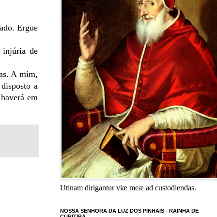
hado. Ergue
injúria de
ras. A mim,
 disposto a
o haverá em
Utinam dirigantur viæ meæ ad custodiendas.
NOSSA SENHORA DA LUZ DOS PINHAIS - RAINHA DE
CURITIBA