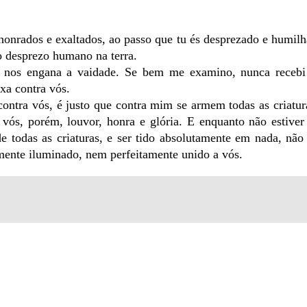
os honrados e exaltados, ao passo que tu és desprezado e humil
 o desprezo humano na terra.
e nos engana a vaidade. Se bem me examino, nunca recebi 
ixa contra vós.
contra vós, é justo que contra mim se armem todas as criatu
vós, porém, louvor, honra e glória. E enquanto não estiver
 todas as criaturas, e ser tido absolutamente em nada, nã
lmente iluminado, nem perfeitamente unido a vós.