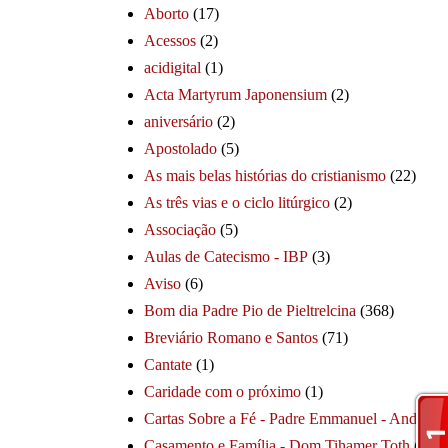
Aborto
(17)
Acessos
(2)
acidigital
(1)
Acta Martyrum Japonensium
(2)
aniversário
(2)
Apostolado
(5)
As mais belas histórias do cristianismo
(22)
As três vias e o ciclo litúrgico
(2)
Associação
(5)
Aulas de Catecismo - IBP
(3)
Aviso
(6)
Bom dia Padre Pio de Pieltrelcina
(368)
Breviário Romano e Santos
(71)
Cantate
(1)
Caridade com o próximo
(1)
Cartas Sobre a Fé - Padre Emmanuel - André
(1
Casamento e Família - Dom Tihamer Toth
(115)