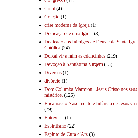
Congresso
(34)
Coral
(4)
Criação
(1)
crise moderna da Igreja
(1)
Dedicação de uma Igreja
(3)
Dedicado aos Inimigos de Deus e da Santa Igrej
Católica
(24)
Deixai vir a mim as criancinhas
(219)
Devoção à Santíssima Virgem
(13)
Diversos
(1)
divórcio
(1)
Dom Columba Marmion - Jesus Cristo nos seus
mistérios.
(126)
Encarnação Nascimento e Infância de Jesus Cris
(79)
Entrevista
(1)
Espiritismo
(22)
Espírito de Cura d'Ars
(3)