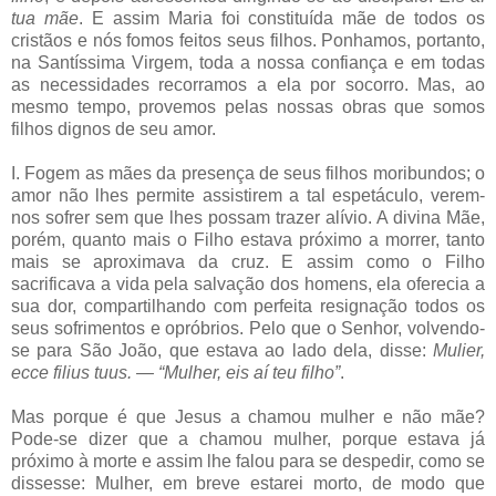
tua mãe
. E assim Maria foi constituída mãe de todos os
cristãos e nós fomos feitos seus filhos. Ponhamos, portanto,
na Santíssima Virgem, toda a nossa confiança e em todas
as necessidades recorramos a ela por socorro. Mas, ao
mesmo tempo, provemos pelas nossas obras que somos
filhos dignos de seu amor.
I. Fogem as mães da presença de seus filhos moribundos; o
amor não lhes permite assistirem a tal espetáculo, verem-
nos sofrer sem que lhes possam trazer alívio. A divina Mãe,
porém, quanto mais o Filho estava próximo a morrer, tanto
mais se aproximava da cruz. E assim como o Filho
sacrificava a vida pela salvação dos homens, ela oferecia a
sua dor, compartilhando com perfeita resignação todos os
seus sofrimentos e opróbrios. Pelo que o Senhor, volvendo-
se para São João, que estava ao lado dela, disse:
Mulier,
ecce filius tuus. — “Mulher, eis aí teu filho”
.
Mas porque é que Jesus a chamou mulher e não mãe?
Pode-se dizer que a chamou mulher, porque estava já
próximo à morte e assim lhe falou para se despedir, como se
dissesse: Mulher, em breve estarei morto, de modo que