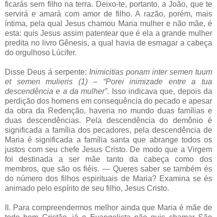
ficarás sem filho na terra. Deixo-te, portanto, a João, que te
servirá e amará com amor de filho. A razão, porém, mais
íntima, pela qual Jesus chamou Maria mulher e não mãe, é
esta: quis Jesus assim patentear que é ela a grande mulher
predita no livro Gênesis, a qual havia de esmagar a cabeça
do orgulhoso Lúcifer.
Disse Deus á serpente:
Inimicitias ponam inter semen tuum
et semen mulieris (1) – “Porei inimizade entre a tua
descendência e a da mulher”
. Isso indicava que, depois da
perdição dos homens em consequência do pecado e apesar
da obra da Redenção, haveria no mundo duas famílias e
duas descendências. Pela descendência do demônio é
significada a família dos pecadores, pela descendência de
Maria é significada a família santa que abrange todos os
justos com seu chefe Jesus Cristo. De modo que a Virgem
foi destinada a ser mãe tanto da cabeça como dos
membros, que são os fiéis. — Queres saber se também és
do número dos filhos espirituais de Maria? Examina se és
animado pelo espírito de seu filho, Jesus Cristo.
II. Para compreendermos melhor ainda que Maria é mãe de