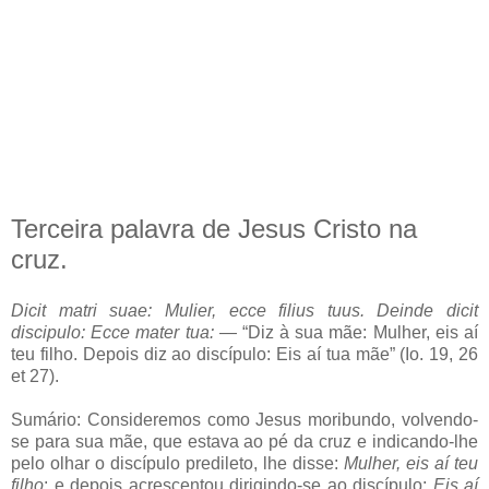
Terceira palavra de Jesus Cristo na
cruz.
Dicit matri suae: Mulier, ecce filius tuus. Deinde dicit
discipulo: Ecce mater tua:
— “Diz à sua mãe: Mulher, eis aí
teu filho. Depois diz ao discípulo: Eis aí tua mãe” (Io. 19, 26
et 27).
Sumário: Consideremos como Jesus moribundo, volvendo-
se para sua mãe, que estava ao pé da cruz e indicando-lhe
pelo olhar o discípulo predileto, lhe disse:
Mulher, eis aí teu
filho
; e depois acrescentou dirigindo-se ao discípulo:
Eis aí