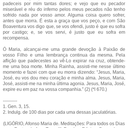
padeceis por mim tantas dores; e vejo que eu pecador
miserável e réu do inferno pelos meus pecados não tenho
sofrido nada por vosso amor. Alguma coisa quero sofrer,
antes que morra. É esta a graça que vos peço, e com São
Boaventura vos digo que, se vos ofendi, justo é que eu sofra
por castigo; e, se vos servi, é justo que eu sofra em
recompensa.
Ó Maria, alcançai-me uma grande devoção à Paixão de
vosso Filho e uma lembrança continua da mesma. Pela
aflição que padecestes ao vê-Lo expirar na cruz, obtende-
me uma boa morte. Minha Rainha, assisti-me nesse último
momento e fazei com que eu morra dizendo: “Jesus, Maria,
José, eu vos dou meu coração e minha alma. Jesus, Maria,
José, assisti-me na minha última agonia. Jesus, Maria, José,
expire eu em paz na vossa companhia.” (2) (*I 670.)
----------
1. Gen. 3, 15.
2. Indulg. de 100 dias por cada uma dessas jaculatórias.
(LIGÓRIO, Afonso Maria de. Meditações: Para todos os Dias