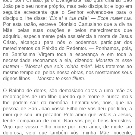
todo bom Cristão, já o Evangelista não quis chamar São
João pelo seu nome próprio, mas pelo discípulo; e logo em
seguida acrescenta que o Senhor volvendo-se para o
discípulo, lhe disse:
“Eis aí a tua mãe” — Ecce mater tua.
Por esta razão, escreve Dionísio Cartusiano que a divina
Mãe, pelas suas orações e pelos merecimentos que
adquiriu, especialmente pela assistência à morte de Jesus
Cristo, alcançou para nós o podermos participar dos
merecimentos da Paixão do Redentor. — Ponhamos, pois,
na Santíssima Virgem toda a esperança e em toda a
necessidade recorramos a ela, dizendo:
Monstra te esse
matrem -
“
Mostrai que sois minha mãe”.
Mas tratemos ao
mesmo tempo de, pelas nossa obras, nos mostrarmos seus
dignos filhos —
Monstra te esse filium.
Ó Rainha de dores, são demasiado caras a uma mãe as
recordações de um filho querido que morre e nunca mais
lhe podem sair da memória. Lembrai-vos, pois, que na
pessoa de São João vosso Filho me vos deu por filho, a
mim que sou um pecador. Pelo amor que votais a Jesus,
tende compaixão de mim. Não vos peço bens terrestres.
Vejo que vosso Filho morre por meu amor, de morte tão
dolorosa; vejo que também vós, minha Mãe inocente,