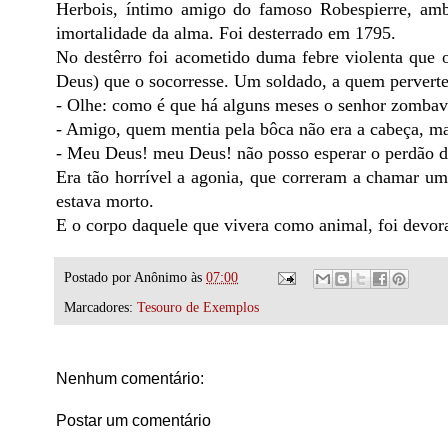
Herbois, íntimo amigo do famoso Robespierre, amb
imortalidade da alma. Foi desterrado em 1795.
No destêrro foi acometido duma febre violenta que o
Deus) que o socorresse. Um soldado, a quem perverte
- Olhe: como é que há alguns meses o senhor zombav
- Amigo, quem mentia pela bôca não era a cabeça, ma
- Meu Deus! meu Deus! não posso esperar o perdão 
Era tão horrível a agonia, que correram a chamar um
estava morto.
E o corpo daquele que vivera como animal, foi devorad
Postado por
Anônimo
às
07:00
Marcadores:
Tesouro de Exemplos
Nenhum comentário:
Postar um comentário