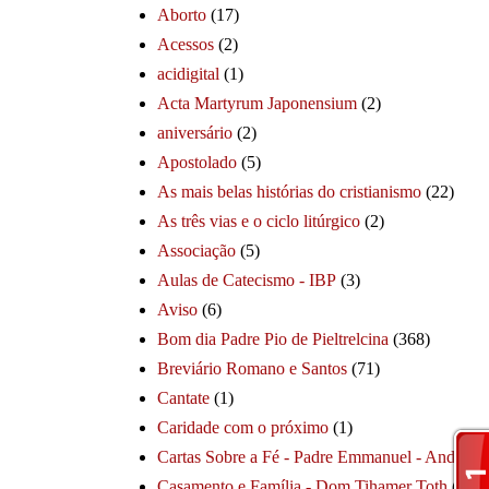
Aborto
(17)
Acessos
(2)
acidigital
(1)
Acta Martyrum Japonensium
(2)
aniversário
(2)
Apostolado
(5)
As mais belas histórias do cristianismo
(22)
As três vias e o ciclo litúrgico
(2)
Associação
(5)
Aulas de Catecismo - IBP
(3)
Aviso
(6)
Bom dia Padre Pio de Pieltrelcina
(368)
Breviário Romano e Santos
(71)
Cantate
(1)
Caridade com o próximo
(1)
Cartas Sobre a Fé - Padre Emmanuel - André
(1
Casamento e Família - Dom Tihamer Toth
(115)