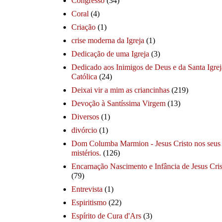
Congresso
(34)
Coral
(4)
Criação
(1)
crise moderna da Igreja
(1)
Dedicação de uma Igreja
(3)
Dedicado aos Inimigos de Deus e da Santa Igrej
Católica
(24)
Deixai vir a mim as criancinhas
(219)
Devoção à Santíssima Virgem
(13)
Diversos
(1)
divórcio
(1)
Dom Columba Marmion - Jesus Cristo nos seus
mistérios.
(126)
Encarnação Nascimento e Infância de Jesus Cris
(79)
Entrevista
(1)
Espiritismo
(22)
Espírito de Cura d'Ars
(3)