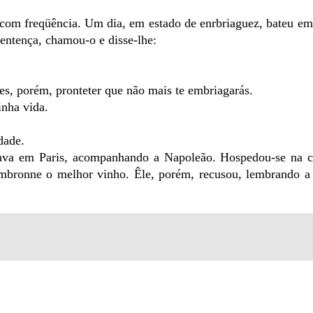
com freqüência. Um dia, em estado de enrbriaguez, bateu em
sentença, chamou-o e disse-lhe:
es, porém, pronteter que não mais te embriagarás.
inha vida.
dade.
tava em Paris, acompanhando a Napoleão. Hospedou-se na c
ambronne o melhor vinho. Êle, porém, recusou, lembrando a