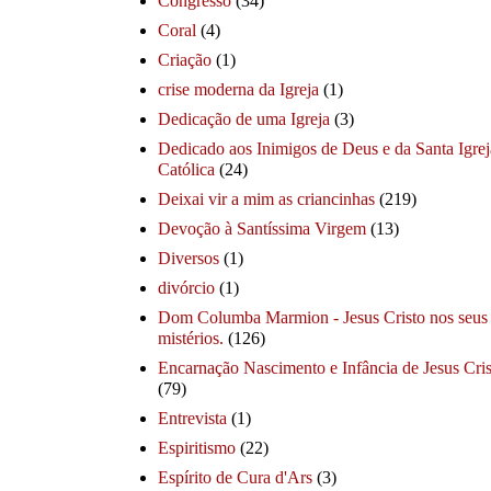
Congresso
(34)
Coral
(4)
Criação
(1)
crise moderna da Igreja
(1)
Dedicação de uma Igreja
(3)
Dedicado aos Inimigos de Deus e da Santa Igrej
Católica
(24)
Deixai vir a mim as criancinhas
(219)
Devoção à Santíssima Virgem
(13)
Diversos
(1)
divórcio
(1)
Dom Columba Marmion - Jesus Cristo nos seus
mistérios.
(126)
Encarnação Nascimento e Infância de Jesus Cris
(79)
Entrevista
(1)
Espiritismo
(22)
Espírito de Cura d'Ars
(3)