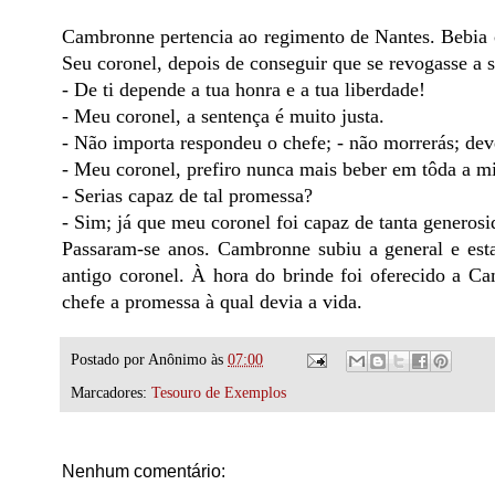
Cambronne pertencia ao regimento de Nantes. Bebia 
Seu coronel, depois de conseguir que se revogasse a 
- De ti depende a tua honra e a tua liberdade!
- Meu coronel, a sentença é muito justa.
- Não importa respondeu o chefe; - não morrerás; dev
- Meu coronel, prefiro nunca mais beber em tôda a m
- Serias capaz de tal promessa?
- Sim; já que meu coronel foi capaz de tanta generosi
Passaram-se anos. Cambronne subiu a general e es
antigo coronel. À hora do brinde foi oferecido a C
chefe a promessa à qual devia a vida.
Postado por
Anônimo
às
07:00
Marcadores:
Tesouro de Exemplos
Nenhum comentário: