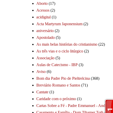
Aborto
(17)
Acessos
(2)
acidigital
(1)
Acta Martyrum Japonensium
(2)
aniversário
(2)
Apostolado
(5)
As mais belas histórias do cristianismo
(22)
As três vias e o ciclo litúrgico
(2)
Associação
(5)
Aulas de Catecismo - IBP
(3)
Aviso
(6)
Bom dia Padre Pio de Pieltrelcina
(368)
Breviário Romano e Santos
(71)
Cantate
(1)
Caridade com o próximo
(1)
Cartas Sobre a Fé - Padre Emmanuel - André
(1
Casamento e Família - Dom Tihamer Toth
(115)