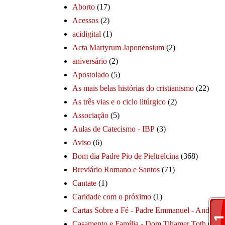
Aborto
(17)
Acessos
(2)
acidigital
(1)
Acta Martyrum Japonensium
(2)
aniversário
(2)
Apostolado
(5)
As mais belas histórias do cristianismo
(22)
As três vias e o ciclo litúrgico
(2)
Associação
(5)
Aulas de Catecismo - IBP
(3)
Aviso
(6)
Bom dia Padre Pio de Pieltrelcina
(368)
Breviário Romano e Santos
(71)
Cantate
(1)
Caridade com o próximo
(1)
Cartas Sobre a Fé - Padre Emmanuel - André
(1
Casamento e Família - Dom Tihamer Toth
(115)