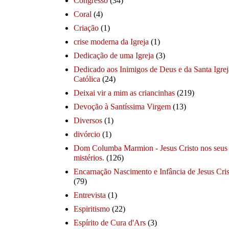
Congresso
(34)
Coral
(4)
Criação
(1)
crise moderna da Igreja
(1)
Dedicação de uma Igreja
(3)
Dedicado aos Inimigos de Deus e da Santa Igrej
Católica
(24)
Deixai vir a mim as criancinhas
(219)
Devoção à Santíssima Virgem
(13)
Diversos
(1)
divórcio
(1)
Dom Columba Marmion - Jesus Cristo nos seus
mistérios.
(126)
Encarnação Nascimento e Infância de Jesus Cris
(79)
Entrevista
(1)
Espiritismo
(22)
Espírito de Cura d'Ars
(3)